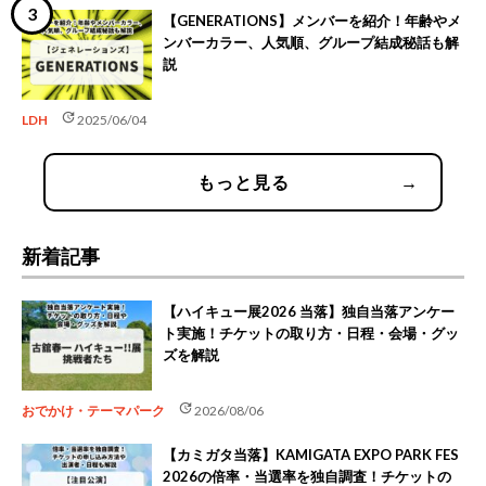
【GENERATIONS】メンバーを紹介！年齢やメ
ンバーカラー、人気順、グループ結成秘話も解
説
update
LDH
2025/06/04
もっと見る
→
新着記事
【ハイキュー展2026 当落】独自当落アンケー
ト実施！チケットの取り方・日程・会場・グッ
ズを解説
update
おでかけ・テーマパーク
2026/08/06
【カミガタ当落】KAMIGATA EXPO PARK FES
2026の倍率・当選率を独自調査！チケットの