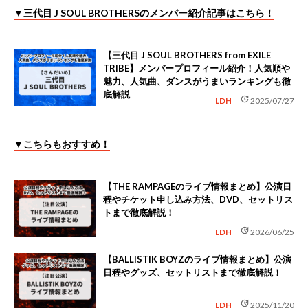
▼三代目 J SOUL BROTHERSのメンバー紹介記事はこちら！
【三代目 J SOUL BROTHERS from EXILE
TRIBE】メンバープロフィール紹介！人気順や
魅力、人気曲、ダンスがうまいランキングも徹
底解説
update
LDH
2025/07/27
▼こちらもおすすめ！
【THE RAMPAGEのライブ情報まとめ】公演日
程やチケット申し込み方法、DVD、セットリス
トまで徹底解説！
update
LDH
2026/06/25
【BALLISTIK BOYZのライブ情報まとめ】公演
日程やグッズ、セットリストまで徹底解説！
update
LDH
2025/11/20