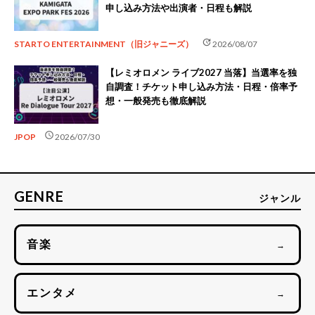
申し込み方法や出演者・日程も解説
update
STARTO ENTERTAINMENT（旧ジャニーズ）
2026/08/07
【レミオロメン ライブ2027 当落】当選率を独
自調査！チケット申し込み方法・日程・倍率予
想・一般発売も徹底解説
schedule
JPOP
2026/07/30
GENRE
ジャンル
音楽
→
エンタメ
→