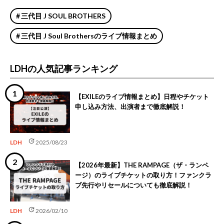
三代目 J SOUL BROTHERS
三代目 J Soul Brothersのライブ情報まとめ
LDHの人気記事ランキング
【EXILEのライブ情報まとめ】日程やチケット
申し込み方法、出演者まで徹底解説！
update
LDH
2025/08/23
【2026年最新】THE RAMPAGE（ザ・ランペ
ージ）のライブチケットの取り方！ファンクラ
ブ先行やリセールについても徹底解説！
update
LDH
2026/02/10