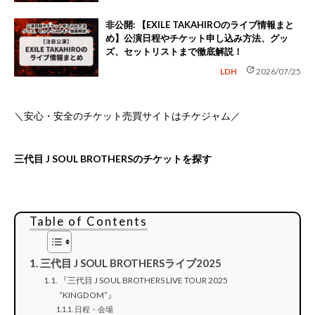
非公開: 【EXILE TAKAHIROのライブ情報まと
め】公演日程やチケット申し込み方法、グッ
ズ、セットリストまで徹底解説！
update
LDH
2026/07/25
＼安心・安全のチケット売買サイトはチケジャム／
三代目 J SOUL BROTHERSのチケットを探す
Table of Contents
三代目 J SOUL BROTHERSライブ2025
『三代目 J SOUL BROTHERS LIVE TOUR 2025
“KINGDOM”』
日程・会場