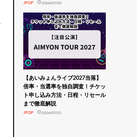
schedule
JPOP
2026/07/30
ト
個
【あいみょんライブ2027当落】
倍率・当選率を独自調査！チケッ
ト申し込み方法・日程・リセール
き
まで徹底解説
schedule
JPOP
2026/07/25