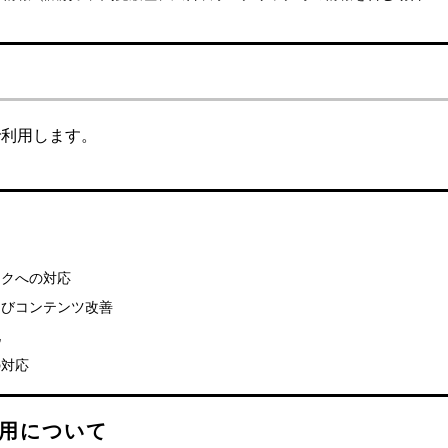
で利用します。
）
スクへの対応
よびコンテンツ改善
化
の対応
の利用について