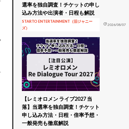
選率を独自調査！チケットの申し
り
込み方法や出演者・日程も解説
STARTO ENTERTAINMENT（旧ジャニー
update
2026/08/07
ズ）
あ
【レミオロメン ライブ2027 当
落】当選率を独自調査！チケット
申し込み方法・日程・倍率予想・
一般発売も徹底解説