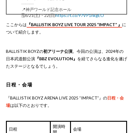
┈┈┈
📍神戸ワールド記念ホール
🗓️6/21(土)・22(日)
https://t.co/97VP1nkgEO
┈┈┈
ここからは
『BALLISTIK BOYZ LIVE TOUR 2025 “IMPACT” 』
に
詳細は随時解禁していきますので
ついて紹介します。
SNS等をチェックしてください！
#BALLISTIKBOYZ
pic.twitter.com/FMJ3TVrkUB
— BALLISTIK BOYZ (@ballistik_fext)
January 1, 2025
BALLISTIK BOYZの
初アリーナ公演
。今回の公演は、2024年の
日本武道館公演
『BBZ EVOLUTION』
を経てさらなる進化を遂げ
たステージとなるでしょう。
日程・会場
『BALLISTIK BOYZ ARENA LIVE 2025 “IMPACT”』の
日程・会
場
は以下のとおりです。
開演時
日程
会場
間