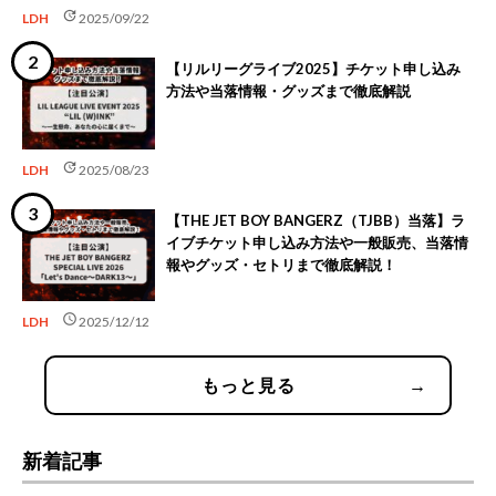
update
LDH
2025/09/22
【リルリーグライブ2025】チケット申し込み
方法や当落情報・グッズまで徹底解説
update
LDH
2025/08/23
【THE JET BOY BANGERZ（TJBB）当落】ラ
イブチケット申し込み方法や一般販売、当落情
報やグッズ・セトリまで徹底解説！
schedule
LDH
2025/12/12
もっと見る
→
新着記事