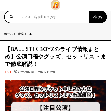
検索
search
ホーム
音楽
LDH
【BALLISTIK BOYZのライブ情報まと
め】公演日程やグッズ、セットリストま
で徹底解説！
schedule
update
2025/04/28
2025/11/20
LDH