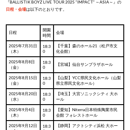
『BALLISTIK BOYZ LIVE TOUR 2025 “IMPACT” ～ASIA～』の
日程・会場
は以下のとおりです。
開園
日程
会場
時間
2025年7月31日
【千葉】森のホール21（松戸市文
18:3
（木）
0
化会館）
2025年8月8日
18:3
【宮城】仙台サンプラザホール
（金）
0
2025年8月15日
【山梨】YCC県民文化ホール（山梨
18:3
（金）
0
県立県民文化ホール）
2025年8月20日
【埼玉】大宮ソニックシティ 大ホ
18:3
（水）
0
ール
2025年9月4日
【愛知】Niterra日本特殊陶業市民
18:3
（木）
0
会館 フォレストホール
2025年9月12日
【静岡】アクトシティ浜松 大ホー
18:3