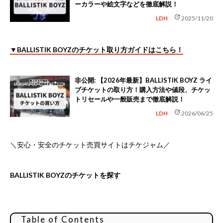
ーカラーや絵文字などを徹底解説！
update
LDH
2025/11/20
▼BALLISTIK BOYZのチケット取り方ガイドはこちら！
非公開: 【2026年最新】BALLISTIK BOYZ ライ
ブチケットの取り方！購入方法や値段、チケッ
トリセールや一般販売まで徹底解説！
update
LDH
2026/06/25
＼安心・安全のチケット売買サイトはチケジャム／
BALLISTIK BOYZのチケットを探す
Table of Contents