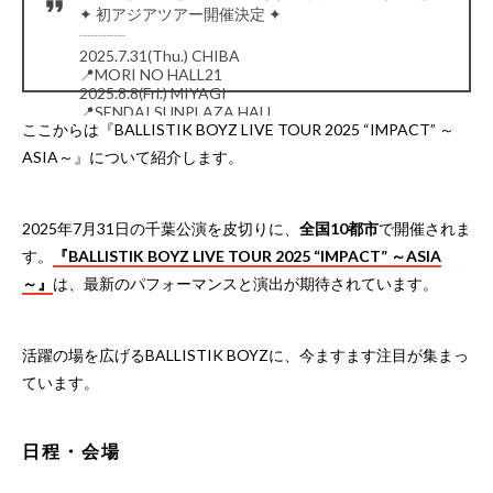
✦ 初アジアツアー開催決定 ✦
┈┈┈
2025.7.31(Thu.) CHIBA
📍MORI NO HALL21
2025.8.8(Fri.) MIYAGI
📍SENDAI SUNPLAZA HALL
ここからは『BALLISTIK BOYZ LIVE TOUR 2025 “IMPACT” ～
2025.8.15(Fri.) YAMANASHI
📍YAMANASHI PREFECTURAL CITIZENʼS CULTURE
ASIA～』について紹介します。
HALL…
pic.twitter.com/pqcgfnRwhl
— BALLISTIK BOYZ (@ballistik_fext)
April 11, 2025
2025年7月31日の千葉公演を皮切りに、
全国10都市
で開催されま
す。
『BALLISTIK BOYZ LIVE TOUR 2025 “IMPACT” ～ASIA
～』
は、最新のパフォーマンスと演出が期待されています。
活躍の場を広げるBALLISTIK BOYZに、今ますます注目が集まっ
ています。
日程・会場