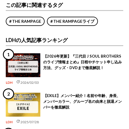
この記事に関連するタグ
THE RAMPAGE
THE RAMPAGEライブ
LDHの人気記事ランキング
【2026年更新】『三代目 J SOUL BROTHERS
のライブ情報まとめ』日程やチケット申し込み
方法、グッズ・DVDまで徹底解説！
update
LDH
2026/02/03
【EXILE】メンバー紹介！名前や年齢、身長、
メンバーカラー、グループ名の由来と脱退メン
バーを徹底解説
update
LDH
2025/07/28