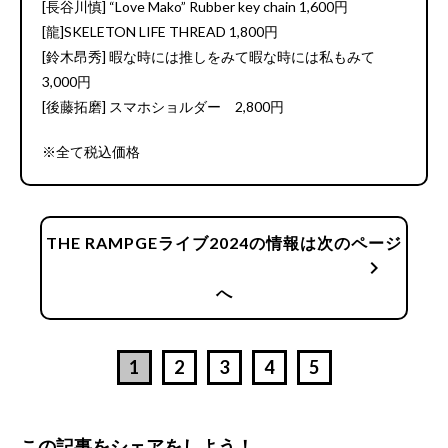
[長谷川慎] “Love Mako” Rubber key chain 1,600円
[龍]SKELETON LIFE THREAD 1,800円
[鈴木昂秀] 暇な時には推しをみて暇な時には私もみて
3,000円
[後藤拓磨] スマホショルダー 2,800円
※全て税込価格
THE RAMPGEライブ2024の情報は次のページ
chevron_right
へ
1
2
3
4
5
この記事をシェアをしよう！