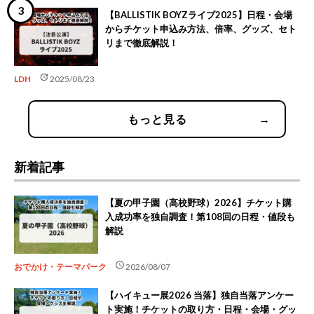
【BALLISTIK BOYZライブ2025】日程・会場
からチケット申込み方法、倍率、グッズ、セト
リまで徹底解説！
update
LDH
2025/08/23
もっと見る
→
新着記事
【夏の甲子園（高校野球）2026】チケット購
入成功率を独自調査！第108回の日程・値段も
解説
schedule
おでかけ・テーマパーク
2026/08/07
【ハイキュー展2026 当落】独自当落アンケー
ト実施！チケットの取り方・日程・会場・グッ