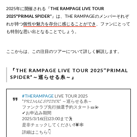
2025年に開催される『
THE RAMPAGE LIVE TOUR
2025″PRIMAL SPIDER”
』は、THE RAMPAGEのメンバーそれぞ
れが持つ
個性や魅力を存分に感じることができ
、ファンにとって
も特別な思い出となることでしょう。
ここからは、この注目のツアーについて詳しく解説します。
『THE RAMPAGE LIVE TOUR 2025″PRIMAL
SPIDER”～巡らせる糸～』
#THERAMPAGE
LIVE TOUR 2025
"𝓟𝓡𝓘𝓜𝓐𝓛 𝓢𝓟𝓘𝓓𝓔𝓡” ～巡らせる糸～
ファンクラブ先行抽選予約スタート🎫💫
✔お申込み期間
2025/3/16(日)23:00まで🕺
是非チェックしてください❗️🕷️🕸️
詳細はこちら👇