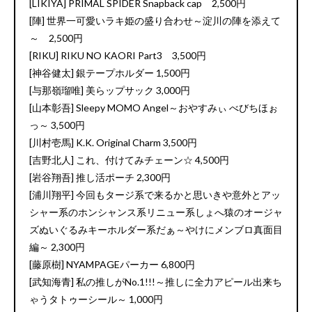
[LIKIYA] PRIMAL SPIDER Snapback cap 2,500円
[陣] 世界一可愛いラキ姫の盛り合わせ～淀川の陣を添えて
～ 2,500円
[RIKU] RIKU NO KAORI Part3 3,500円
[神谷健太] 銀テープホルダー 1,500円
[与那嶺瑠唯] 美らップサック 3,000円
[山本彰吾] Sleepy MOMO Angel～おやすみぃ べびちほぉ
っ～ 3,500円
[川村壱馬] K.K. Original Charm 3,500円
[吉野北人] これ、付けてみチェーン☆ 4,500円
[岩谷翔吾] 推し活ポーチ 2,300円
[浦川翔平] 今回もタージ系で来るかと思いきや意外とアッ
シャー系のホンシャンス系リニュー系しょへ猿のオージャ
ズぬいぐるみキーホルダー系だぁ
～やけにメンブロ真面目
編～
2,300円
[藤原樹] NYAMPAGEパーカー 6,800円
[武知海青] 私の推しがNo.1!!!～推しに全力アピール出来ち
ゃうタトゥーシール～ 1,000円