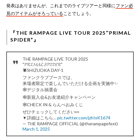
発表はありませんが、これまでのライブツアーと同様に
ファン必
見のアイテムがそろっている
ことでしょう。
『THE RAMPAGE LIVE TOUR 2025″PRIMAL
SPIDER”』
THE RAMPAGE LIVE TOUR 2025
"𝓟𝓡𝓘𝓜𝓐𝓛 𝓢𝓟𝓘𝓓𝓔𝓡"
🕷️SHIZUOKA DAY-1
ファンクラブブースでは、
来場者限定で楽しんでいただける企画を実施中✨
🕸️デジタル抽選会
🕸️新規入会&お友達紹介キャンペーン
🕸️CHECK IN & らんぺおみくじ
ぜひチェックしてください👀
▼詳細はこちら…
pic.twitter.com/jzhIxK1674
— THE RAMPAGE OFFICIAL (@therampagefext)
March 1, 2025