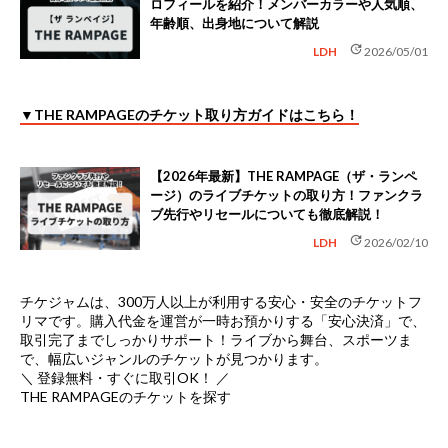
ロフィールを紹介！メンバーカラーや人気順、
年齢順、出身地について解説
update
LDH
2026/05/01
▼THE RAMPAGEのチケット取り方ガイドはこちら！
【2026年最新】THE RAMPAGE（ザ・ランペ
ージ）のライブチケットの取り方！ファンクラ
ブ先行やリセールについても徹底解説！
update
LDH
2026/02/10
チケジャムは、
300万人以上が利用する安心・安全のチケットフ
リマ
です。購入代金を運営が一時お預かりする「安心決済」で、
取引完了までしっかりサポート！ライブから舞台、スポーツま
で、幅広いジャンルのチケットが見つかります。
＼ 登録無料・すぐに取引OK！ ／
THE RAMPAGEのチケットを探す