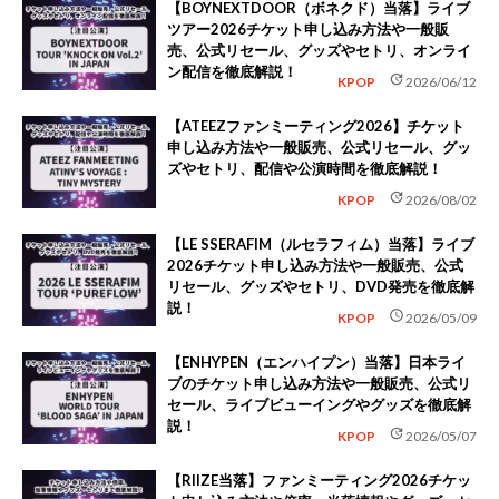
【BOYNEXTDOOR（ボネクド）当落】ライブ
ツアー2026チケット申し込み方法や一般販
売、公式リセール、グッズやセトリ、オンライ
ン配信を徹底解説！
update
KPOP
2026/06/12
【ATEEZファンミーティング2026】チケット
申し込み方法や一般販売、公式リセール、グッ
ズやセトリ、配信や公演時間を徹底解説！
update
KPOP
2026/08/02
【LE SSERAFIM（ルセラフィム）当落】ライブ
2026チケット申し込み方法や一般販売、公式
リセール、グッズやセトリ、DVD発売を徹底解
説！
schedule
KPOP
2026/05/09
【ENHYPEN（エンハイプン）当落】日本ライ
ブのチケット申し込み方法や一般販売、公式リ
セール、ライブビューイングやグッズを徹底解
説！
update
KPOP
2026/05/07
【RIIZE当落】ファンミーティング2026チケッ