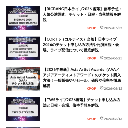
【BIGBANG日本ライブ2026 当落】倍率予想・
人気公演調査、チケット・日程・当落情報を解
説
update
KPOP
2026/07/25
【CORTIS（コルティス）当落】日本ライブ
2026のチケット申し込み方法や公演日程・会
場、ライブ配信について徹底解説
update
KPOP
2026/06/25
【2026年最新】Asia Artist Awards（AAA／
アジアアーティストアワード）のチケット購入
方法！一般販売やリセール、値段や倍率を徹底
解説
schedule
KPOP
2026/06/12
【TWSライブ2026当落】チケット申し込み方
法と日程・会場、倍率予想を解説
update
KPOP
2026/06/13