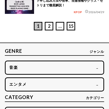
ト申し込み方法や倍率、当落情報やグッズ・セ
トリまで徹底解説！
schedule
KPOP
2026/04/29
1
2
…
15
GENRE
ジャンル
音楽
→
エンタメ
→
CATEGORY
カテゴリー