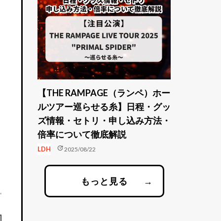
【THE RAMPAGE（ランペ）ホー
ルツアー巡らせる糸】日程・グッ
ズ情報・セトリ・申し込み方法・
倍率について徹底解説
update
LDH
2025/08/22
もっと見る
→
定