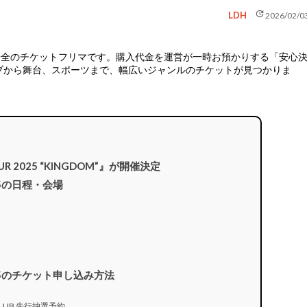
update
LDH
2026/02/0
安全のチケットフリマ
です。購入代金を運営が一時お預かりする「安心
ブから舞台、スポーツまで、幅広いジャンルのチケットが見つかりま
TOUR 2025 “KINGDOM”』が開催決定
025の日程・会場
2025のチケット申し込み方法
N CLUB 先行抽選予約