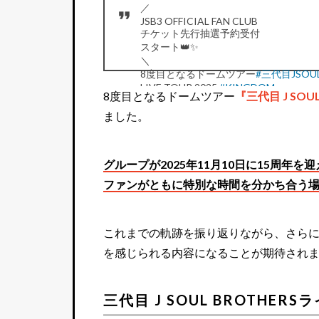
／
JSB3 OFFICIAL FAN CLUB
チケット先行抽選予約受付
スタート👑✨️
＼
8度目となるドームツアー
#三代目JSOUL
LIVE TOUR 2025
#KINGDOM
8度目となるドームツアー
『三代目 J SOUL 
【FC会員 申込期間】
1/13(月・祝)15:00～1/19(日)23:00
ました。
🎫チケット申込
https://t.co/SmwFJKDs
🔗ツアー詳細
https://t.co/yjNimmvygP
p
— 三代目 J SOUL BROTHERS (@jsb3_offi
グループが2025年11月10日に15周
ファンがともに特別な時間を分かち合う
これまでの軌跡を振り返りながら、さら
を感じられる内容になることが期待され
三代目 J SOUL BROTHER