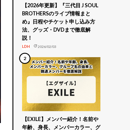
【2026年更新】『三代目 J SOUL
BROTHERSのライブ情報まと
め』日程やチケット申し込み方
法、グッズ・DVDまで徹底解
説！
update
LDH
2026/02/03
【EXILE】メンバー紹介！名前や
年齢、身長、メンバーカラー、グ