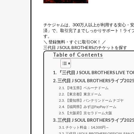
チケジャムは、
300万人以上が利用する安心・
済」で、取引完了までしっかりサポート！ライ
す。
＼ 登録無料・すぐに取引OK！ ／
三代目 J SOUL BROTHERSのチケットを探す
Table of Contents
『三代目 J SOUL BROTHERS LIVE 
三代目 J SOUL BROTHERSライブ2
【埼玉県】ベルーナドーム
【東京都】東京ドーム
【愛知県】バンテリンドーム ナゴヤ
【福岡県】みずほPayPayドーム
【大阪府】京セラドーム大阪
三代目 J SOUL BROTHERSライブ
チケット料金：14,300円～
三代目 J SOUL BROTHERS OFFICIAL FA