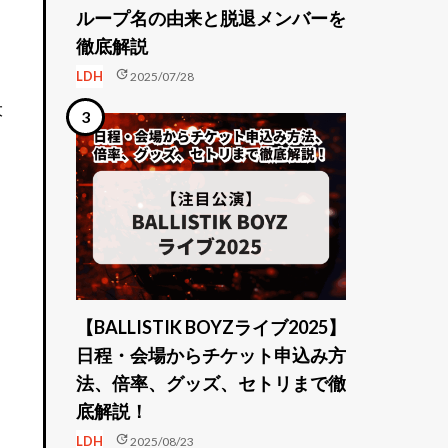
ループ名の由来と脱退メンバーを
徹底解説
update
LDH
2025/07/28
大
、
【BALLISTIK BOYZライブ2025】
日程・会場からチケット申込み方
法、倍率、グッズ、セトリまで徹
底解説！
update
LDH
2025/08/23