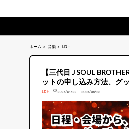
ホーム
音楽
LDH
【三代目 J SOUL BRO
ットの申し込み方法、グ
schedule
update
LDH
2025/01/22
2025/08/28