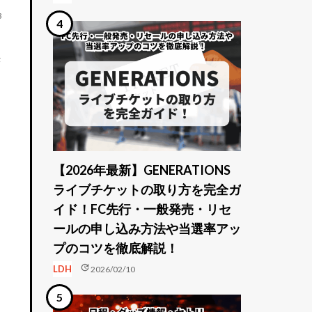
3
決
【2026年最新】GENERATIONS
ライブチケットの取り方を完全ガ
イド！FC先行・一般発売・リセ
ールの申し込み方法や当選率アッ
プのコツを徹底解説！
update
LDH
2026/02/10