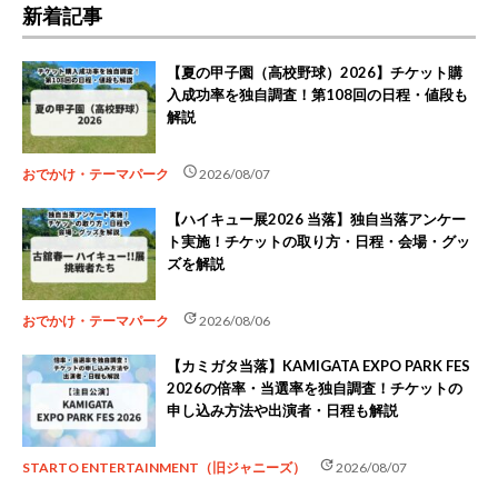
新着記事
【夏の甲子園（高校野球）2026】チケット購
入成功率を独自調査！第108回の日程・値段も
解説
schedule
おでかけ・テーマパーク
2026/08/07
【ハイキュー展2026 当落】独自当落アンケー
ト実施！チケットの取り方・日程・会場・グッ
ズを解説
update
おでかけ・テーマパーク
2026/08/06
【カミガタ当落】KAMIGATA EXPO PARK FES
2026の倍率・当選率を独自調査！チケットの
申し込み方法や出演者・日程も解説
update
STARTO ENTERTAINMENT（旧ジャニーズ）
2026/08/07