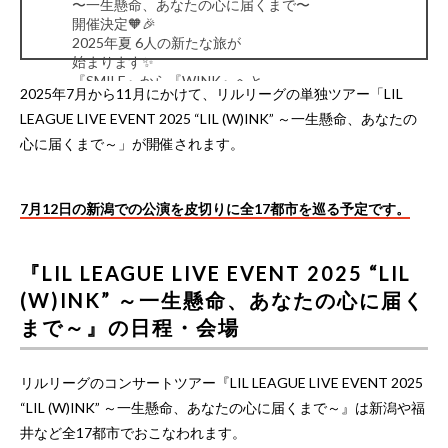
〜一生懸命、あなたの心に届くまで〜
開催決定🧡🎉
2025年夏 6人の新たな旅が
始まります✨
『SMILE』から『WINK』へと
2025年7月から11月にかけて、リルリーグの単独ツアー「LIL
表情を変えた6人が
LEAGUE LIVE EVENT 2025 “LIL (W)INK” ～一生懸命、あなたの
皆様をLIL色のINK(インク)で染めていきます🎨
オフィシャルファンクラブ
心に届くまで～」が開催されます。
チケット抽選予約は…
pic.twitter.com/NTE2DhNjvM
— LIL LEAGUE (@LIL_LEAGUE_)
March 28, 2025
7月12日の新潟での公演を皮切りに全17都市を巡る予定です。
『LIL LEAGUE LIVE EVENT 2025 “LIL
(W)INK” ～一生懸命、あなたの心に届く
まで～』の日程・会場
リルリーグのコンサートツアー『LIL LEAGUE LIVE EVENT 2025
“LIL (W)INK” ～一生懸命、あなたの心に届くまで～』は新潟や福
井など全17都市でおこなわれます。