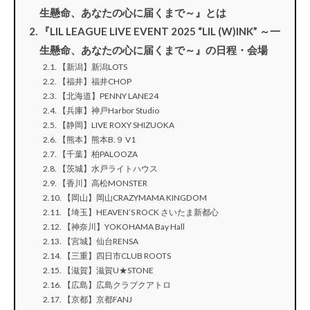
生懸命、あなたの心に届くまで～』とは
『LIL LEAGUE LIVE EVENT 2025 “LIL (W)INK” ～一
生懸命、あなたの心に届くまで～』の日程・会場
【新潟】新潟LOTS
【福井】福井CHOP
【北海道】PENNY LANE24
【兵庫】神戸Harbor Studio
【静岡】LIVE ROXY SHIZUOKA
【熊本】熊本B.９ V1
【千葉】柏PALOOZA
【茨城】水戸ライトハウス
【香川】高松MONSTER
【岡山】岡山CRAZYMAMA KINGDOM
【埼玉】HEAVEN’S ROCK さいたま新都心
【神奈川】YOKOHAMA Bay Hall
【宮城】仙台RENSA
【三重】四日市CLUB ROOTS
【滋賀】滋賀U★STONE
【広島】広島クラブクアトロ
【京都】京都FANJ