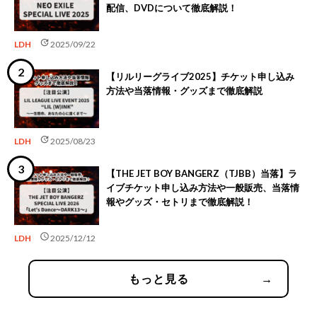
配信、DVDについて徹底解説！
update
LDH
2025/09/22
【リルリーグライブ2025】チケット申し込み
方法や当落情報・グッズまで徹底解説
update
LDH
2025/08/23
【THE JET BOY BANGERZ（TJBB）当落】ラ
イブチケット申し込み方法や一般販売、当落情
報やグッズ・セトリまで徹底解説！
schedule
LDH
2025/12/12
もっと見る
→