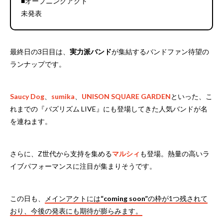
■オープニングアクト
未発表
最終日の3日目は、
実力派バンド
が集結するバンドファン待望の
ランナップです。
Saucy Dog
、
sumika
、
UNISON SQUARE GARDEN
といった、こ
れまでの『バズリズム LIVE』にも登場してきた人気バンドが名
を連ねます。
さらに、Z世代から支持を集める
マルシィ
も登場。熱量の高いラ
イブパフォーマンスに注目が集まりそうです。
この日も、
メインアクトには
“coming soon”
の枠が1つ残されて
おり、今後の発表にも期待が膨らみます。