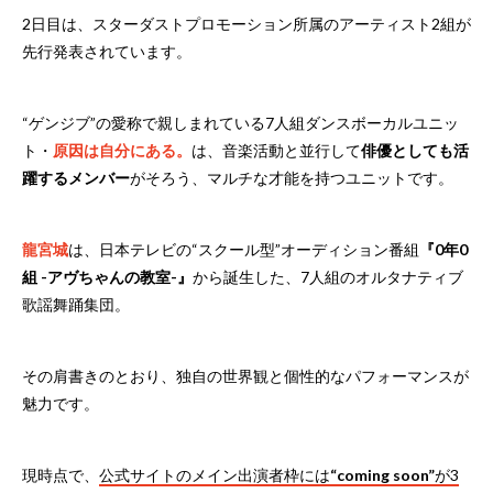
2日目は、スターダストプロモーション所属のアーティスト2組が
先行発表されています。
“ゲンジブ”の愛称で親しまれている7人組ダンスボーカルユニッ
ト・
原因は自分にある。
は、音楽活動と並行して
俳優としても活
躍するメンバー
がそろう、マルチな才能を持つユニットです。
龍宮城
は、日本テレビの“スクール型”オーディション番組
『0年0
組 -アヴちゃんの教室-』
から誕生した、7人組のオルタナティブ
歌謡舞踊集団。
その肩書きのとおり、独自の世界観と個性的なパフォーマンスが
魅力です。
現時点で、
公式サイトのメイン出演者枠には
“coming soon”
が3