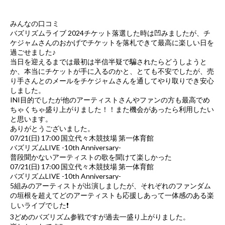
みんなの口コミ
バズリズムライブ 2024チケット落選した時は凹みましたが、チ
ケジャムさんのおかげでチケットを落札できて最高に楽しい日を
過ごせました♪
当日を迎えるまでは最初は半信半疑で騙されたらどうしようと
か、本当にチケットが手に入るのかと、とても不安でしたが、売
り手さんとのメールをチケジャムさんを通してやり取りでき安心
しました。
INI目的でしたが他のアーティストさんやファンの方も最高でめ
ちゃくちゃ盛り上がりました！！また機会があったら利用したい
と思います。
ありがとうございました。
07/21(日) 17:00 国立代々木競技場 第一体育館
バズリズムLIVE -10th Anniversary-
普段聞かないアーティストの歌を聞けて楽しかった
07/21(日) 17:00 国立代々木競技場 第一体育館
バズリズムLIVE -10th Anniversary-
5組みのアーティストが出演しましたが、それぞれのファンダム
の垣根を超えてどのアーティストも応援しあって一体感のある楽
しいライブでした❗️
3どめのバズリズム参戦ですが過去一盛り上がりました。