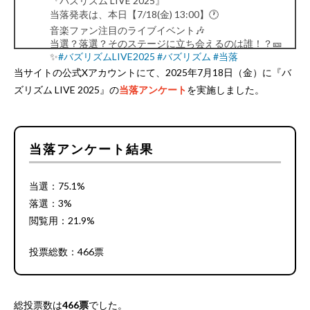
『バズリズム LIVE 2025』
当落発表は、本日【7/18(金) 13:00】🕐
音楽ファン注目のライブイベント🎶
当選？落選？そのステージに立ち会えるのは誰！？🎫
✨
#バズリズムLIVE2025
#バズリズム
#当落
👉ライブの詳細記事はリプライにて📝
当サイトの公式Xアカウントにて、2025年7月18日（金）に『バ
— チケットフェスタ (@ticket_festa)
July 18, 2025
ズリズム LIVE 2025』の
当落アンケート
を実施しました。
当落アンケート結果
当選：75.1%
落選：3%
閲覧用：21.9%
投票総数：466票
総投票数は
466票
でした。