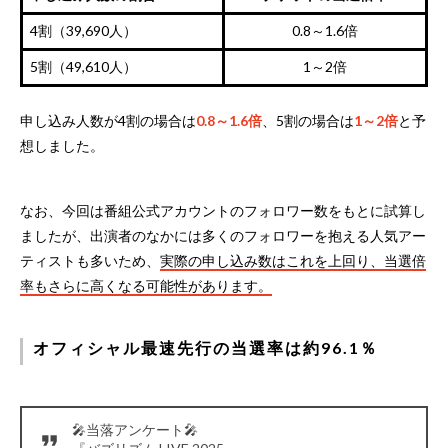
4割（39,690人）
0.8～1.6倍
5割（49,610人）
1～2倍
申し込み人数が4割の場合は
0.8～1.6倍
、5割の場合は
1～2倍
と予
想しました。
なお、今回は番組公式アカウントのフォロワー数をもとに試算し
ましたが、出演者のなかには多くのフォロワーを抱える人気アー
ティストも多いため、
実際の申し込み数はこれを上回り、当選倍
率もさらに高くなる可能性があります。
オフィシャル最速先行の当選率は約96.1％
🎤当落アンケート🎤