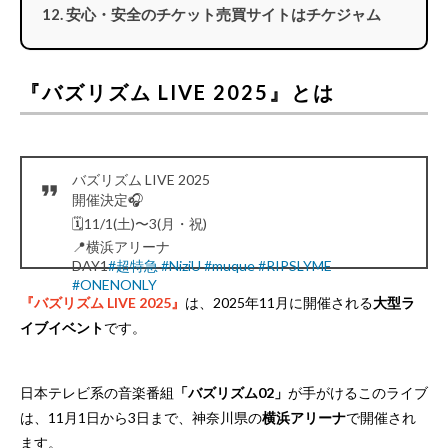
安心・安全のチケット売買サイトはチケジャム
『バズリズム LIVE 2025』とは
バズリズム LIVE 2025
開催決定🎧
🗓️11/1(土)〜3(月・祝)
📍横浜アリーナ
DAY1
#超特急
#NiziU
#muque
#RIPSLYME
#ONENONLY
DAY2
#原因は自分にある
。
#龍宮城
and more
『バズリズム LIVE 2025』
は、2025年11月に開催される
大型ラ
DAY3
#Saucydog
#sumika
#マルシィ
イブイベント
です。
#UNISONSQUAREGARDEN
and more
最速先行スタート！
https://t.co/yQp4fDhNLL
#バズラ
イブ
pic.twitter.com/X27qXp3HAj
日本テレビ系の音楽番組
「バズリズム02」
が手がけるこのライブ
— バズリズム02(日本テレビ) (@BUZZRHYTHM_NTV)
July 5, 2025
は、11月1日から3日まで、神奈川県の
横浜アリーナ
で開催され
ます。