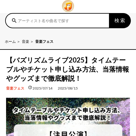
検索
search
ホーム
音楽
音楽フェス
【バズリズムライブ2025】タイムテー
ブルやチケット申し込み方法、当落情報
やグッズまで徹底解説！
schedule
update
2025/07/14
2025/08/15
音楽フェス