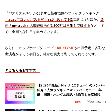
『バズリズム02』が発表する新春恒例のブレイクランキング
「2025年コレがバズるぞ！BEST10」で
1位
に選ばれたほか、
楽
曲
「my crush」
の関連動画が
1,500万回再生
を突破する
など、す
でに全国的な注目を集めています。
さらに、ヒップホップグループ・
RIP SLYME
も出演予定。多彩な
出演者がそろう初日を、確かな実力で彩ってくれそうです。
▼こちらもおすすめ！
【2026年最新】NiziU（ニジュー）のメンバー
紹介！人気ランキングやメンバーカラー、年
齢・国籍・ハングル表記・MBTIを徹底解説
update
KPOP
2026/07/21