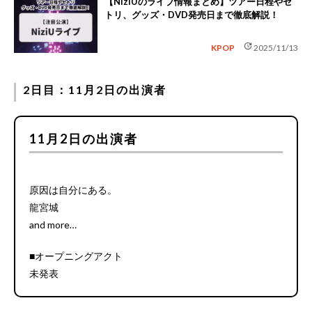
【NiziUのライブ情報まとめ】ツアー日程やセ
トリ、グッズ・DVD発売日まで徹底解説！
update
KPOP
2025/11/13
2日目：11月2日の出演者
11月2日の出演者
原因は自分にある。
龍宮城
and more…
■オープニングアクト
未発表