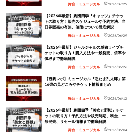
update
舞台・ミュージカル
2026/07/25
【2026年最新】劇団四季『キャッツ』チケッ
トの取り方！販売スケジュールや予約方法、当
日券販売の有無、値段について徹底解説
schedule
舞台・ミュージカル
2026/06/29
【2026年最新】ジャルジャルの単独ライブチ
ケットの取り方！購入方法や一般発売、倍率や
値段まで徹底解説
schedule
舞台・ミュージカル
2026/06/26
【観劇レポ】ミュージカル『忍たま乱太郎』第
16弾の見どころやチケット情報まとめ
schedule
舞台・ミュージカル
2026/06/12
【2026年最新】劇団四季「美女と野獣」チケ
ットの取り方！予約方法や販売時期、料金、一
般発売、リセール情報まで徹底解説
schedule
舞台・ミュージカル
2026/06/04