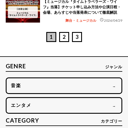
【ミュージカル『タイムトラベラーズ・ワイ
フ』当落】チケット申し込み方法や公演日程・
会場、あらすじや当落発表について徹底解説
schedule
舞台・ミュージカル
2026/04/29
1
2
3
GENRE
ジャンル
音楽
→
エンタメ
→
CATEGORY
カテゴリー