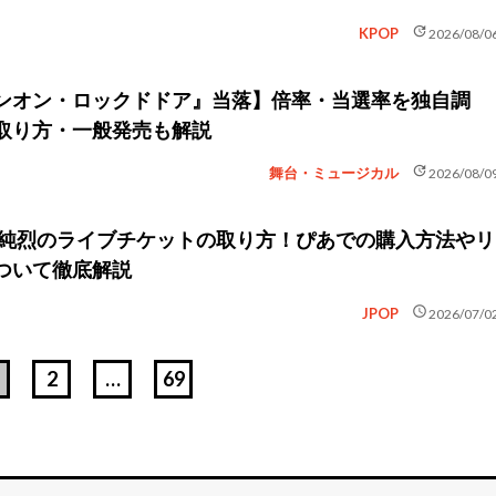
update
KPOP
2026/08/0
ンオン・ロックドドア』当落】倍率・当選率を独自調
取り方・一般発売も解説
update
舞台・ミュージカル
2026/08/0
新】純烈のライブチケットの取り方！ぴあでの購入方法やリ
ついて徹底解説
schedule
JPOP
2026/07/0
2
…
69