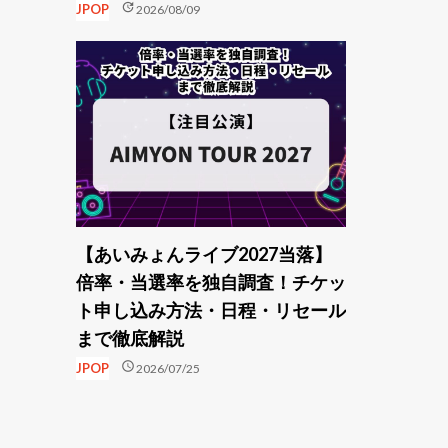
update
JPOP
2026/08/09
【あいみょんライブ2027当落】
倍率・当選率を独自調査！チケッ
ト申し込み方法・日程・リセール
まで徹底解説
schedule
JPOP
2026/07/25