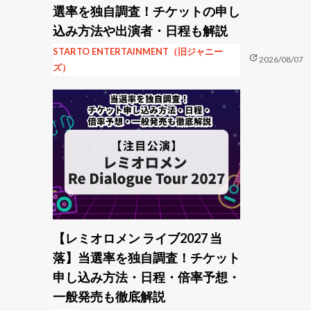
選率を独自調査！チケットの申し
込み方法や出演者・日程も解説
STARTO ENTERTAINMENT（旧ジャニー
update
2026/08/07
ズ）
【レミオロメン ライブ2027 当
落】当選率を独自調査！チケット
申し込み方法・日程・倍率予想・
一般発売も徹底解説