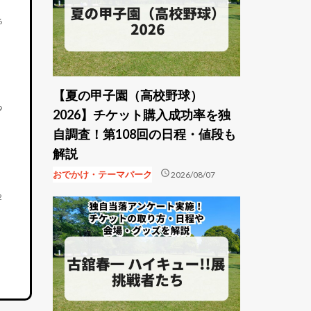
6
【夏の甲子園（高校野球）
9
2026】チケット購入成功率を独
自調査！第108回の日程・値段も
解説
schedule
おでかけ・テーマパーク
2026/08/07
2