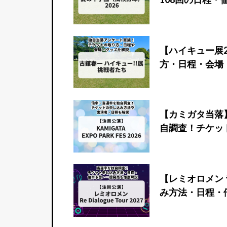
【ハイキュー展2
方・日程・会場
【カミガタ当落】KA
自調査！チケッ
【レミオロメン 
み方法・日程・