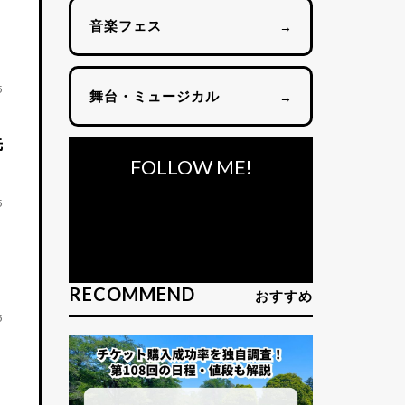
音楽フェス
→
5
舞台・ミュージカル
→
先
FOLLOW ME!
5
RECOMMEND
おすすめ
5