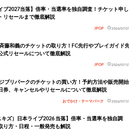
イブ2027当落】倍率・当選率を独自調査！チケット申し
・リセールまで徹底解説
schedule
JPOP
2026/07/2
新】斉藤和義のチケットの取り方！FC先行やプレイガイド
公式リセールについて徹底解説
schedule
JPOP
2026/07/1
新】ジブリパークのチケットの買い方！予約方法や販売開始
日券、キャンセルやリセールについて徹底解説
schedule
おでかけ・テーマパーク
2026/07/1
ds（スキズ）日本ライブ2026 当落】倍率・当選率を独自調
取り方・日程・一般発売も解説