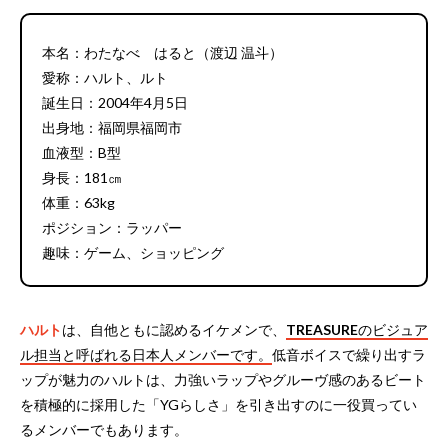
本名：わたなべ はると（渡辺 温斗）
愛称：ハルト、ルト
誕生日：2004年4月5日
出身地：福岡県福岡市
血液型：B型
身長：181㎝
体重：63kg
ポジション：ラッパー
趣味：ゲーム、ショッピング
ハルト
は、自他ともに認めるイケメンで、
TREASURE
のビジュア
ル担当と呼ばれる日本人メンバーです。
低音ボイスで繰り出すラ
ップが魅力のハルトは、力強いラップやグルーヴ感のあるビート
を積極的に採用した「YGらしさ」を引き出すのに一役買ってい
るメンバーでもあります。