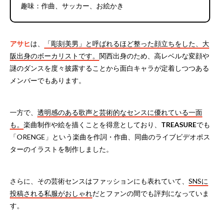
趣味：作曲、サッカー、お絵かき
アサヒ
は、
「彫刻美男」と呼ばれるほど整った顔立ちをした、大
阪出身のボーカリストです。
関西出身のため、高レベルな変顔や
謎のダンスを度々披露することから面白キャラが定着しつつある
メンバーでもあります。
一方で、
透明感のある歌声と芸術的なセンスに優れている一面
も。
楽曲制作や絵を描くことを得意としており、
TREASURE
でも
「ORENGE」という楽曲を作詞・作曲、同曲のライブビデオポス
ターのイラストを制作しました。
さらに、その芸術センスはファッションにも表れていて、
SNSに
投稿される私服がおしゃれ
だとファンの間でも評判になっていま
す。