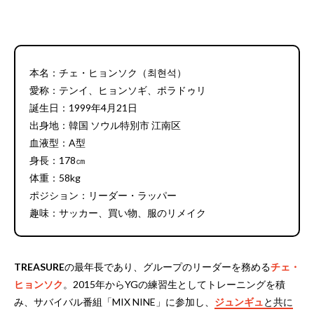
本名：チェ・ヒョンソク（최현석）
愛称：テンイ、ヒョンソギ、ポラドゥリ
誕生日：1999年4月21日
出身地：韓国 ソウル特別市 江南区
血液型：A型
身長：178㎝
体重：58kg
ポジション：リーダー・ラッパー
趣味：サッカー、買い物、服のリメイク
TREASURE
の最年長であり、グループのリーダーを務める
チェ・
ヒョンソク
。2015年からYGの練習生としてトレーニングを積
み、サバイバル番組「MIX NINE」に参加し、
ジュンギュ
と共に