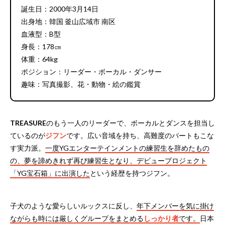
誕生日：2000年3月14日
出身地：韓国 釜山広域市 南区
血液型：B型
身長：178㎝
体重：64kg
ポジション：リーダー・ボーカル・ダンサー
趣味：写真撮影、花・動物・絵の鑑賞
TREASURE
のもう一人のリーダーで、ボーカルとダンスを担当し
ているのが
ジフン
です。広い音域を持ち、高難度のパートもこな
す実力派。
一度YGエンターテインメントの練習生を辞めたもの
の、夢を諦めきれず再び練習生となり、デビュープロジェクト
「YG宝石箱」に出演した
という経歴を持つジフン。
子犬のような愛らしいルックスに反し、
年下メンバーを気に掛け
ながらも時には厳しくグループをまとめる
しっかり者
です。
日本