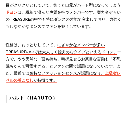
目がクリクリとしていて、笑うと口元がハート型になってしまう
ドヨン
は、繊細で澄んだ声質を持つメンバーです。実力者ぞろい
の
TREASURE
の中でも特にダンスの才能で突出しており、力強く
もしなやかなダンスでファンを魅了しています。
性格は、おっとりしていて、
にぎやかなメンバーが多い
TREASURE
の中では大人しく控えめなタイプといえるドヨン。
一
方で、やや天然な一面も持ち、時折見せるお茶目な言動も「不思
議ちゃんで可愛すぎる」とファンの間で話題になっています。ま
た、最近では
独特なファッションセンスが話題になり、
上級者レ
ベルの着こなし
が特徴です。
ハルト（HARUTO）