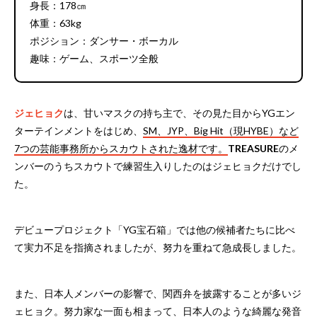
身長：178㎝
体重：63kg
ポジション：ダンサー・ボーカル
趣味：ゲーム、スポーツ全般
ジェヒョク
は、甘いマスクの持ち主で、その見た目からYGエン
ターテインメントをはじめ、
SM、JYP、Big Hit（現HYBE）など
7つの芸能事務所からスカウトされた逸材です。
TREASURE
のメ
ンバーのうちスカウトで練習生入りしたのはジェヒョクだけでし
た。
デビュープロジェクト「YG宝石箱」では他の候補者たちに比べ
て実力不足を指摘されましたが、努力を重ねて急成長しました。
また、日本人メンバーの影響で、関西弁を披露することが多いジ
ェヒョク。努力家な一面も相まって、
日本人のような綺麗な発音