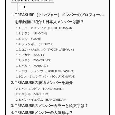
TREASURE（トレジャー）メンバーのプロフィール
を年齢順に紹介！日本人メンバーは誰？
チェ・ヒョンソク（CHOI HYUNSUK）
ジフン（JIHOON）
ヨシ（YOSHI）
ジュンギュ（JUNKYU）
ユン・ジェヒョク（YOON JAEHYUK）
アサヒ（ASAHI）
ドヨン（DOYOUNG）
ハルト（HARUTO）
パク・ジョンウ （PARK JEONGWOO）
ソ・ジョンファン （SO JUNGHWAN）
TREASUREの脱退メンバーを紹介
ハ・ユンビン（HA YOONBIN）
マシホ（MASHIHO）
バン・イェダム（BANG YEDAM）
TREASUREのメンバーカラーと絵文字は？
TREASUREメンバーの人気順は？