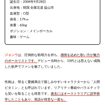
誕生日：2004年9月28日
出身地：韓国 全羅北道 益山市
血液型：O型
身長：179㎝
体重：65kg
ポジション：メインボーカル
趣味：ゲーム
ジョンウ
は、圧倒的な歌唱力を持ち、
感情を込めた歌い方が魅力
のボーカリストです。
デビュー当時から、10代とは思えない成熟
した歌声でファンを魅了していました。
性格は、明るく愛嬌満点で親しみやすいキャラクターから「人間
ビタミン」とも呼ばれています。リアリティ番組やバラエティで
も笑いを取ることも得意です。
過去にはオーストラリアに語学留
学したこともあり、英語が得意な一面も。