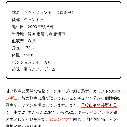
本名：キム・ジュンギュ（김준규）
愛称：ジュンギュ
誕生日：2000年9月9日
出身地：韓国 忠清北道 忠州市
血液型：O型
身長：178㎝
体重：65kg
ポジション：ボーカル
趣味：歌うこと、ゲーム
甘い歌声と天然な性格で、グループの癒し系ボーカリストの
ジュ
ンギュ
。彼の歌声は誰が聴いてもジュンギュだと分かる個性的な
歌声で、ファンを虜にしています。また、
子役出身で芸歴も長
く、中学2年生だった2014年からYGエンターテインメントの練
習生として活動を開始。
ヒョンソク
と同じく「MIXNINE」への
参加経験があります。