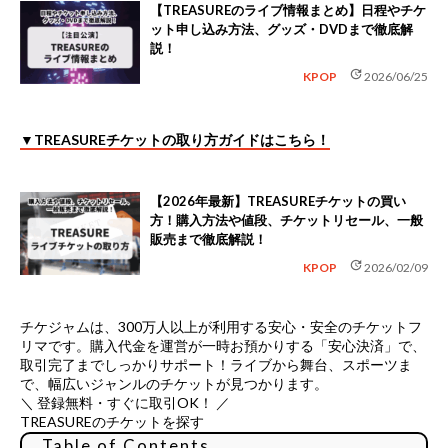
【TREASUREのライブ情報まとめ】日程やチケ
ット申し込み方法、グッズ・DVDまで徹底解
説！
update
KPOP
2026/06/25
▼TREASUREチケットの取り方ガイドはこちら！
【2026年最新】TREASUREチケットの買い
方！購入方法や値段、チケットリセール、一般
販売まで徹底解説！
update
KPOP
2026/02/09
チケジャムは、
300万人以上が利用する安心・安全のチケットフ
リマ
です。購入代金を運営が一時お預かりする「安心決済」で、
取引完了までしっかりサポート！ライブから舞台、スポーツま
で、幅広いジャンルのチケットが見つかります。
＼ 登録無料・すぐに取引OK！ ／
TREASUREのチケットを探す
Table of Contents