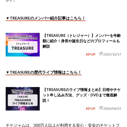
▼TREASUREのメンバー紹介記事はこちら！
【TREASURE（トレジャー）】メンバーを年齢
順に紹介！身長や誕生日などのプロフィールも
解説
update
KPOP
2025/10/17
▼TREASUREの歴代ライブ情報はこちら！
【TREASUREのライブ情報まとめ】日程やチケ
ット申し込み方法、グッズ・DVDまで徹底解
説！
update
KPOP
2026/06/25
チケジャムは、
300万人以上が利用する安心・安全のチケットフ