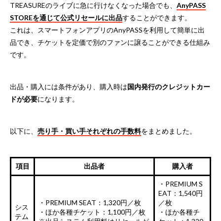
TREASUREのライブに急に行けなくなった場合でも、
AnyPASS
STOREを通じて公式リセールに出品
することができます。
これは、スマートフォンアプリのAnyPASSを利用して簡単に出
品でき、チケットを定価で別のファンに譲ることができる仕組み
です。
出品・購入には条件があり、購入時は
国内発行のクレジットカー
ドが必要
になります。
以下に、
売り手・買い手それぞれの手数料
をまとめました。
項目
出品者
購入者
・PREMIUM S
EAT：1,540円
・PREMIUM SEAT：1,320円／枚
／枚
シス
・ほか各種チケット：1,100円／枚
・ほか各種チ
テム