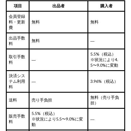
項目
出品者
購入者
会員登録
料・更新
無料
無料
費
出品手数
無料
―
料
5.5%（税込）
取引手数
※状況により4.
―
料
5〜9.0%に変動
決済シス
テム利用
3.96%（税込）
―
料
無料（売り手負
送料
売り手負担
担）
5.5%（税込）
販売手数
※状況により5.5〜9.0%に変
―
料
動