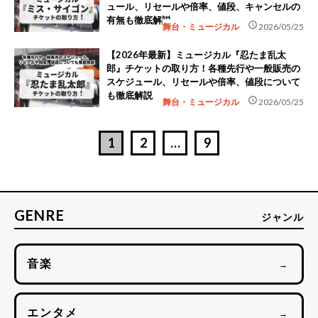
ュール、リセールや倍率、値段、キャンセルの
有無も徹底解説
schedule
舞台・ミュージカル
2026/05/25
【2026年最新】ミュージカル『忍たま乱太
郎』チケットの取り方！各種先行や一般販売の
スケジュール、リセールや倍率、値段について
も徹底解説
schedule
舞台・ミュージカル
2026/05/25
1
2
…
9
GENRE
ジャンル
音楽
→
エンタメ
→