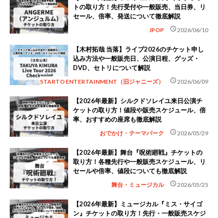
トの取り方！先行受付や一般販売、当日券、リ
セール、倍率、発送について徹底解説
schedule
JPOP
2026/06/10
【木村拓哉 当落】ライブ2026のチケット申し
込み方法や一般販売日、公演日程、グッズ・
DVD、セトリについて解説
schedule
STARTO ENTERTAINMENT（旧ジャニーズ）
2026/06/09
【2026年最新】シルクドソレイユ来日公演チ
ケットの取り方！値段や販売スケジュール、倍
率、おすすめの座席も徹底解説
schedule
おでかけ・テーマパーク
2026/05/29
【2026年最新】舞台『呪術廻戦』チケットの
取り方！各種先行や一般販売スケジュール、リ
セールや倍率、値段についても徹底解説
schedule
舞台・ミュージカル
2026/05/25
【2026年最新】ミュージカル『ミス・サイゴ
ン』チケットの取り方！先行・一般販売スケジ