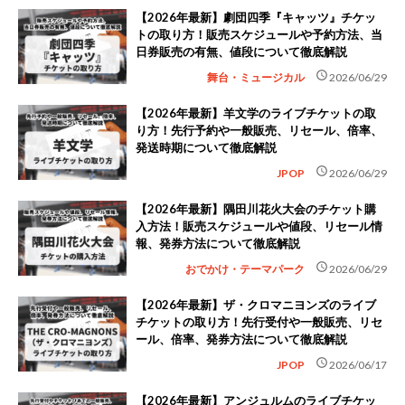
【2026年最新】劇団四季『キャッツ』チケッ
トの取り方！販売スケジュールや予約方法、当
日券販売の有無、値段について徹底解説
schedule
舞台・ミュージカル
2026/06/29
【2026年最新】羊文学のライブチケットの取
り方！先行予約や一般販売、リセール、倍率、
発送時期について徹底解説
schedule
JPOP
2026/06/29
【2026年最新】隅田川花火大会のチケット購
入方法！販売スケジュールや値段、リセール情
報、発券方法について徹底解説
schedule
おでかけ・テーマパーク
2026/06/29
【2026年最新】ザ・クロマニヨンズのライブ
チケットの取り方！先行受付や一般販売、リセ
ール、倍率、発券方法について徹底解説
schedule
JPOP
2026/06/17
【2026年最新】アンジュルムのライブチケッ