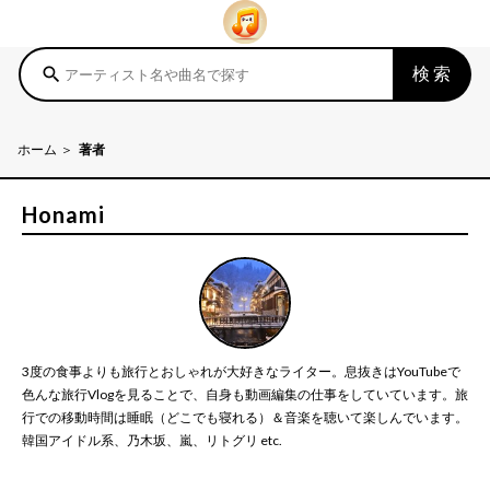
検索
search
ホーム
著者
Honami
3度の食事よりも旅行とおしゃれが大好きなライター。息抜きはYouTubeで
色んな旅行Vlogを見ることで、自身も動画編集の仕事をしていています。旅
行での移動時間は睡眠（どこでも寝れる）＆音楽を聴いて楽しんでいます。
韓国アイドル系、乃木坂、嵐、リトグリ etc.