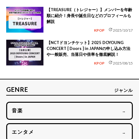
【TREASURE（トレジャー）】メンバーを年齢
順に紹介！身長や誕生日などのプロフィールも
解説
update
KPOP
2025/10/17
【NCTドヨンチケット】2025 DOYOUNG
CONCERT [ Doors ] in JAPANの申し込み方法
や一般販売、当落日や倍率を徹底解説！
update
KPOP
2025/08/15
GENRE
ジャンル
音楽
→
エンタメ
→