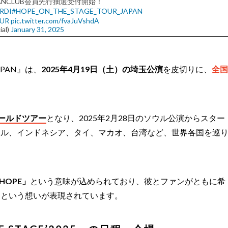
AL FANCLUB会員先行抽選受付開始！
mRDI
#HOPE_ON_THE_STAGE_TOUR_JAPAN
OUR
pic.twitter.com/fvaJuVshdA
ial)
January 31, 2025
n JAPAN』は、
2025年4月19日（土）の埼玉公演
を皮切りに、
全国
ールドツアー
となり、2025年2月28日のソウル公演からスター
ール、インドネシア、タイ、マカオ、台湾など、世界各国を巡
HOPE」
という意味が込められており、彼とファンがともに希
るという想いが表現されています。