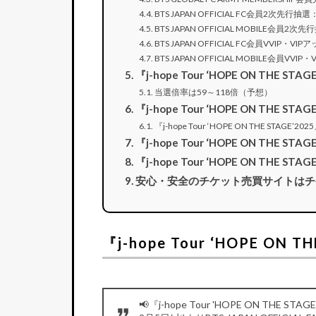
BTS JAPAN OFFICIAL FC会員2次先行抽
BTS JAPAN OFFICIAL MOBILE会員2
BTS JAPAN OFFICIAL FC会員VVIP
BTS JAPAN OFFICIAL MOBILE会員
『j-hope Tour ‘HOPE ON THE ST
当選倍率は59～118倍（予想）
『j-hope Tour ‘HOPE ON THE ST
『j-hope Tour ‘HOPE ON THE STAGE
『j-hope Tour ‘HOPE ON THE 
『j-hope Tour ‘HOPE ON THE
安心・安全のチケット売買サイトはチ
『j-hope Tour ‘HOPE ON 
📢『j-hope Tour 'HOPE ON THE ST