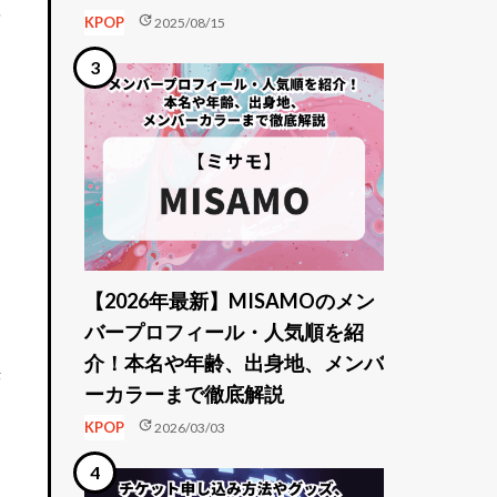
を
update
KPOP
2025/08/15
【2026年最新】MISAMOのメン
バープロフィール・人気順を紹
介！本名や年齢、出身地、メンバ
決
ーカラーまで徹底解説
update
KPOP
2026/03/03