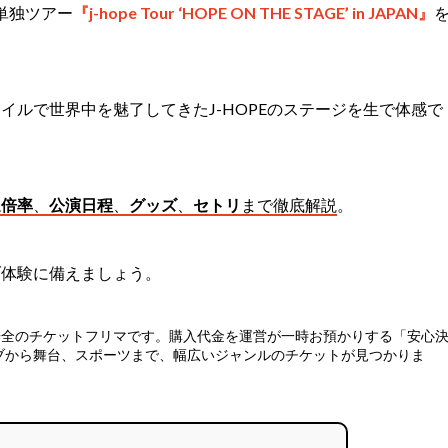
単独ツアー
『j-hope Tour ‘HOPE ON THE STAGE’ in JAPAN』
イルで世界中を魅了してきたJ-HOPEのステージを生で体感で
選倍率
、
公演日程
、
グッズ
、
セトリ
まで徹底解説
。
ブ体験に備えましょう。
安全のチケットフリマ
です。購入代金を運営が一時お預かりする「安心
ブから舞台、スポーツまで、幅広いジャンルのチケットが見つかりま