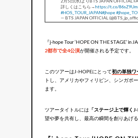
2月5日(水)よりBTS JAPAN OFFICI
詳しくはこちら→
https://t.co/86sZ9U
#HOS_TOUR_JAPAN
#jhope
#jhope_T
— BTS JAPAN OFFICIAL (@BTS_jp_offic
『j-hope Tour ‘HOPE ON THE STAGE’ i
2都市で全4公演
が開催される予定です。
このツアーはJ-HOPEにとって
初の単独ワ
トし、アメリカやフィリピン、シンガポ
ます。
ツアータイトルには
「ステージ上で輝くJ-
望や夢を共有し、最高の瞬間を創りあげ