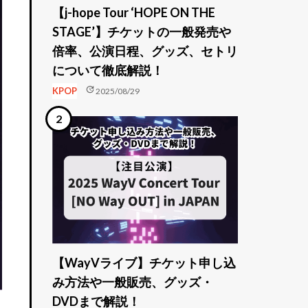
【j-hope Tour ‘HOPE ON THE
STAGE’】チケットの一般発売や
倍率、公演日程、グッズ、セトリ
について徹底解説！
update
KPOP
2025/08/29
【WayVライブ】チケット申し込
み方法や一般販売、グッズ・
DVDまで解説！