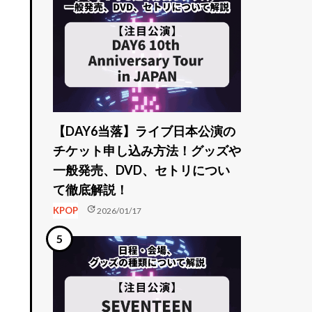
【DAY6当落】ライブ日本公演の
チケット申し込み方法！グッズや
一般発売、DVD、セトリについ
て徹底解説！
update
KPOP
2026/01/17