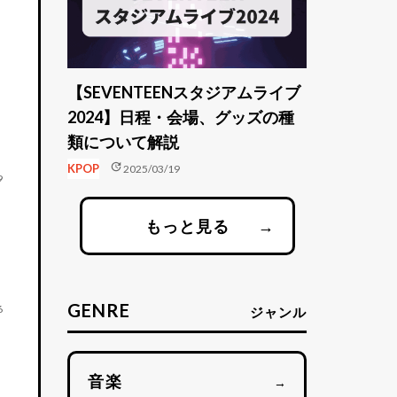
【SEVENTEENスタジアムライブ
し
2024】日程・会場、グッズの種
類について解説
update
KPOP
2025/03/19
9
もっと見る
→
GENRE
6
ジャンル
音楽
→