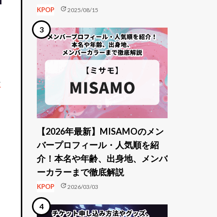
update
KPOP
2025/08/15
チ
【2026年最新】MISAMOのメン
バープロフィール・人気順を紹
介！本名や年齢、出身地、メンバ
ーカラーまで徹底解説
update
KPOP
2026/03/03