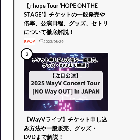
【j-hope Tour ‘HOPE ON THE
STAGE’】チケットの一般発売や
倍率、公演日程、グッズ、セトリ
について徹底解説！
update
KPOP
2025/08/29
【WayVライブ】チケット申し込
み方法や一般販売、グッズ・
DVDまで解説！