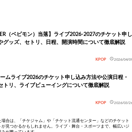
TER（ベビモン）当落】ライブ2026-2027のチケット申
やグッズ、セトリ、日程、開演時間について徹底解説
schedule
KPOP
2026/04/0
】ドームライブ2026のチケット申し込み方法や公演日程・
セトリ、ライブビューイングについて徹底解説
schedule
KPOP
2026/03/2
た場合は、
「チケジャム」や「チケット流通センター」などのチケット
トが見つかるかもしれません。ライブ・舞台・スポーツまで、幅広いジ
組みが整っています。