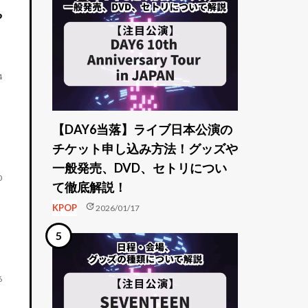
や
4
【DAY6当落】ライブ日本公演の
チケット申し込み方法！グッズや
一般発売、DVD、セトリについ
0
て徹底解説！
update
KPOP
2026/01/17
6