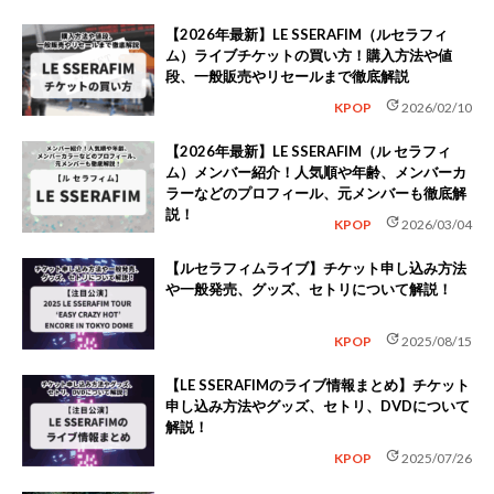
【2026年最新】LE SSERAFIM（ルセラフィ
ム）ライブチケットの買い方！購入方法や値
段、一般販売やリセールまで徹底解説
update
KPOP
2026/02/10
【2026年最新】LE SSERAFIM（ル セラフィ
ム）メンバー紹介！人気順や年齢、メンバーカ
ラーなどのプロフィール、元メンバーも徹底解
説！
update
KPOP
2026/03/04
【ルセラフィムライブ】チケット申し込み方法
や一般発売、グッズ、セトリについて解説！
update
KPOP
2025/08/15
【LE SSERAFIMのライブ情報まとめ】チケット
申し込み方法やグッズ、セトリ、DVDについて
解説！
update
KPOP
2025/07/26