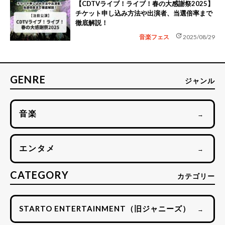
【CDTVライブ！ライブ！春の大感謝祭2025】
チケット申し込み方法や出演者、当選倍率まで
徹底解説！
update
音楽フェス
2025/08/29
GENRE
ジャンル
音楽
→
エンタメ
→
CATEGORY
カテゴリー
STARTO ENTERTAINMENT（旧ジャニーズ）
→