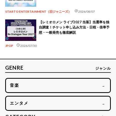
update
STARTO ENTERTAINMENT（旧ジャニーズ）
2026/08/07
【レミオロメン ライブ2027 当落】当選率を独
自調査！チケット申し込み方法・日程・倍率予
想・一般発売も徹底解説
schedule
JPOP
2026/07/30
GENRE
ジャンル
音楽
→
エンタメ
→