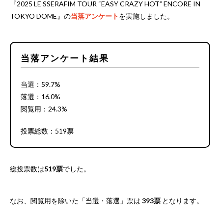
— チケットフェスタ (@ticket_festa)
July 9, 2025
『2025 LE SSERAFIM TOUR “EASY CRAZY HOT” ENCORE IN
TOKYO DOME』の
当落アンケート
を実施しました。
当落アンケート結果
当選：59.7%
落選：16.0%
閲覧用：24.3%
投票総数：519票
総投票数は
519票
でした。
なお、閲覧用を除いた「当選・落選」票は
393票
となります。