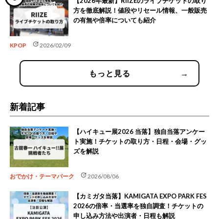
【2026年最新】RIIZEのライブチケットの取り
方を徹底解説！値段やリセール情報、一般販売
の有無や倍率についても紹介
update
KPOP
2026/02/09
もっと見る
→
新着記事
【ハイキュー展2026 当落】独自当落アンケー
ト実施！チケットの取り方・日程・会場・グッ
ズを解説
update
おでかけ・テーマパーク
2026/08/06
【カミガタ当落】KAMIGATA EXPO PARK FES
2026の倍率・当選率を独自調査！チケットの
申し込み方法や出演者・日程も解説