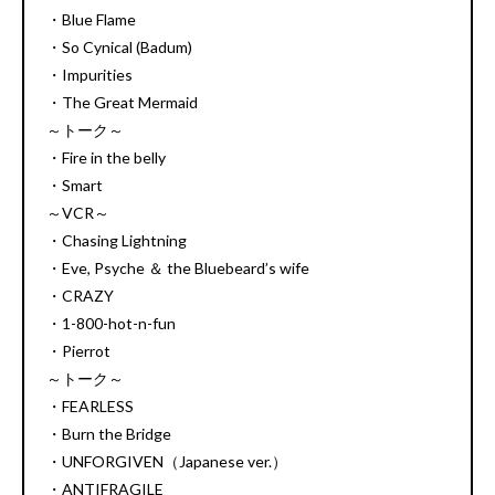
・Blue Flame
・So Cynical (Badum)
・Impurities
・The Great Mermaid
～トーク～
・Fire in the belly
・Smart
～VCR～
・Chasing Lightning
・Eve, Psyche ＆ the Bluebeard’s wife
・CRAZY
・1-800-hot-n-fun
・Pierrot
～トーク～
・FEARLESS
・Burn the Bridge
・UNFORGIVEN（Japanese ver.）
・ANTIFRAGILE