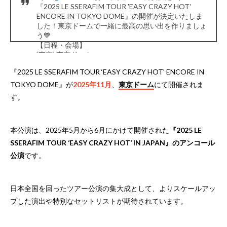
『2025 LE SSERAFIM TOUR 'EASY CRAZY HOT'
ENCORE IN TOKYO DOME』の開催が決定いたしま
した！東京ドームで一緒に最高の思い出を作りましょ
う💙
【日程・会場】
[東京] 東京ドーム
2025年11月18日 (火)
『2025 LE SSERAFIM TOUR ‘EASY CRAZY HOT’ ENCORE IN
2025年11月19日 (水)…
pic.twitter.com/BZdYZ6FIae
— LE SSERAFIM JP (@le_sserafim_jp)
June 15, 2025
TOKYO DOME』が
2025年11月
、
東京ドーム
にて開催されま
す。
本公演は、2025年5月から6月にかけて開催された
『2025 LE
SSERAFIM TOUR ‘EASY CRAZY HOT’ IN JAPAN』のアンコール
公演
です。
日本全国を回ったツアー公演の集大成として、よりスケールアッ
プした演出や特別なセットリストが期待されています。