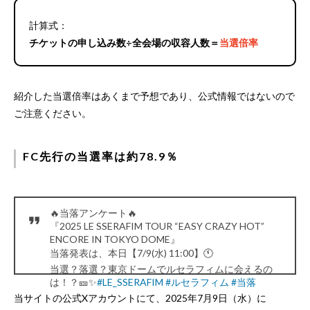
計算式：
チケットの申し込み数÷全会場の収容人数＝
当選倍率
紹介した当選倍率はあくまで予想であり、公式情報ではないので
ご注意ください。
FC先行の当選率は約78.9％
🔥当落アンケート🔥
『2025 LE SSERAFIM TOUR “EASY CRAZY HOT”
ENCORE IN TOKYO DOME』
当落発表は、本日【7/9(水) 11:00】🕚
当選？落選？東京ドームでルセラフィムに会えるの
は！？🎫✨
#LE_SSERAFIM
#ルセラフィム
#当落
👉ライブの詳細記事はリプライにて📝
当サイトの公式Xアカウントにて、2025年7月9日（水）に