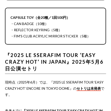
CAPSULE TOY（全20種／1回500円）
・CAN BADGE（10種）
・REFLECTOR KEYRING（5種）
・FIM’S CLUB ACRYLIC MIRROR STICKER（5種）
『2025 LE SSERAFIM TOUR ‘EASY
CRAZY HOT’ IN JAPAN』2025年5月6
日公演セトリ
現時点（2025年6月）では、『2025 LE SSERAFIM TOUR ‘EASY
CRAZY HOT’ ENCORE IN TOKYO DOME』の
セトリは未発表
で
す。
参考までに
『2025 LE SSERAFIM TOUR ‘EASY CRAZY HOT’ IN