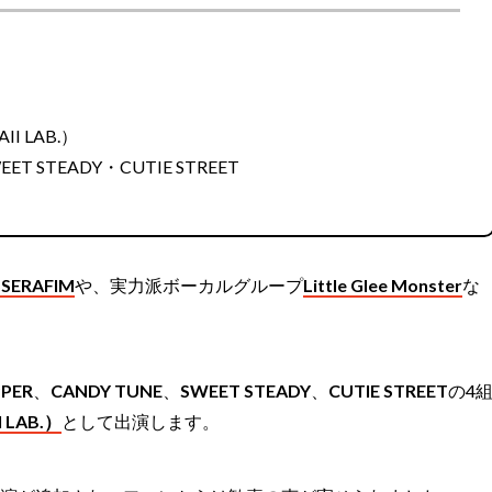
I LAB.）
EET STEADY・CUTIE STREET
SSERAFIM
や、実力派ボーカルグループ
Little Glee Monster
な
。
PPER
、
CANDY TUNE
、
SWEET STEADY
、
CUTIE STREET
の4
 LAB.）
として出演します。