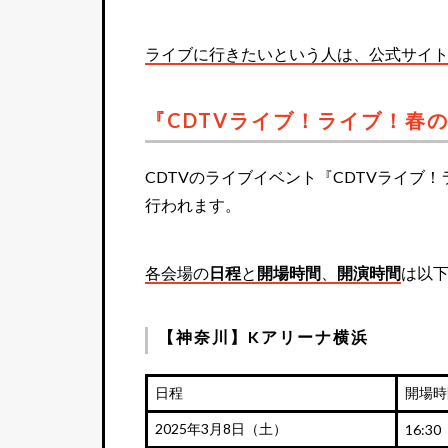
ライブに行きたいという人は、公式サイ
『CDTVライブ！ライブ！春の
CDTVのライブイベント『CDTVライブ！
行われます。
各会場の
日程
と
開場時間
、
開演時間
は以
【神奈川】Kアリーナ横浜
日程
開場時
2025年3月8日（土）
16:30