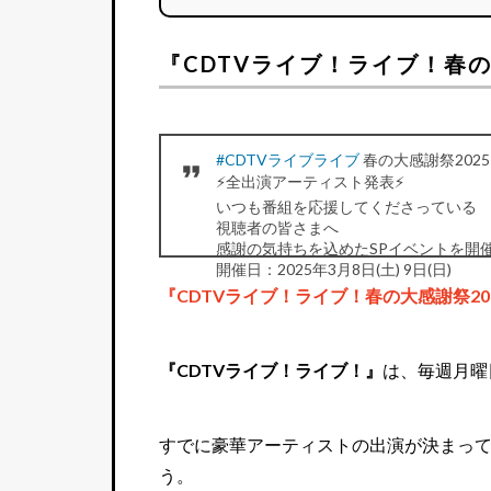
『CDTVライブ！ライブ！春の
#CDTVライブライブ
春の大感謝祭2025
⚡️全出演アーティスト発表⚡️
いつも番組を応援してくださっている
視聴者の皆さまへ
感謝の気持ちを込めたSPイベントを開催
開催日：2025年3月8日(土) 9日(日)
開催場所：横浜Kアリーナ
『CDTVライブ！ライブ！春の大感謝祭20
チケット：各日 全席指定12,000円(税込)
時間：全日 18:00開演
pic.twitter.com
— CDTV (@TBSCDTV)
January 20, 2025
『CDTVライブ！ライブ！』
は、毎週月曜
すでに豪華アーティストの出演が決まっ
う。