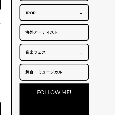
→
JPOP
海外アーティスト
→
音楽フェス
→
舞台・ミュージカル
→
FOLLOW ME!