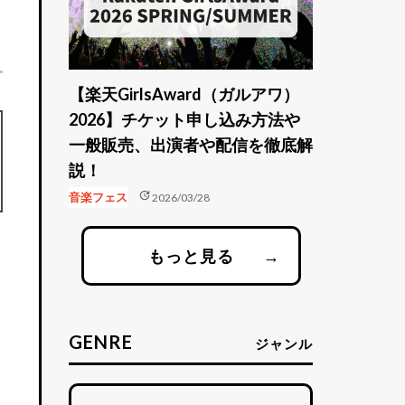
【楽天GirlsAward（ガルアワ）
2026】チケット申し込み方法や
一般販売、出演者や配信を徹底解
説！
update
音楽フェス
2026/03/28
もっと見る
→
GENRE
ジャンル