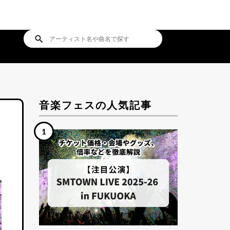
search
音楽フェスの人気記事