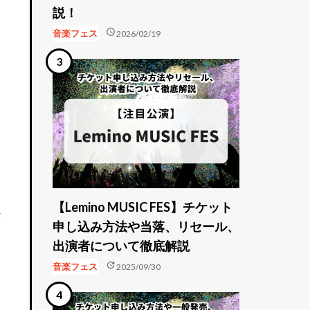
説！
schedule
音楽フェス
2026/02/19
知
【Lemino MUSIC FES】チケット
決
申し込み方法や当落、リセール、
出演者について徹底解説
update
音楽フェス
2025/09/30