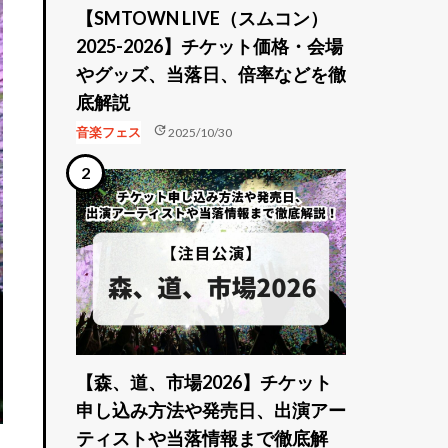
【SMTOWN LIVE（スムコン）
2025-2026】チケット価格・会場
やグッズ、当落日、倍率などを徹
底解説
update
音楽フェス
2025/10/30
【森、道、市場2026】チケット
申し込み方法や発売日、出演アー
ティストや当落情報まで徹底解