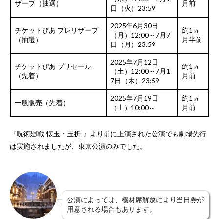
ザーブ（抽選）
月前
日（火）23:59
2025年6月30日
チケットぴあ プレリザーブ
約1ヵ
（月）12:00～7月7
（抽選）
月半前
日（月）23:59
2025年7月12日
チケットぴあ プリセール
約1ヵ
（土）12:00～7月1
（先着）
月前
7日（木）23:59
2025年7月19日
約1ヵ
一般販売（先着）
（土）10:00～
月前
『呪術廻戦-懐玉・玉折-』より前に上演された公演でも劇場先行
は実施されましたが、東京公演のみでした。
公演によっては、機材席解放により当日券が
用意される場合もあります。