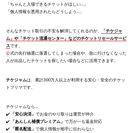
「ちゃんと入場できるチケットがほしい…」
「個人情報を悪用されたらどうしよう…」
そんなチケット取引の不安を解消してくれるのが、
「チケジャ
ム」や「チケット流通センター」などのチケットリセールサービ
ス
です。
公式の先行抽選に落選してしまった場合や、急に行けなくなった
人が出品したチケットを探したい場合などに活用できます。
チケジャム
は、累計300万人以上が利用する安心・安全のチケッ
トフリマです。
チケジャムなら…
✔️
「安心決済」
でお金のやり取りは運営が仲介
✔️
「あんしん補償プレミアム」
で万が一も返金対応
✔️
「匿名配送」
で個人情報が相手に伝わらない