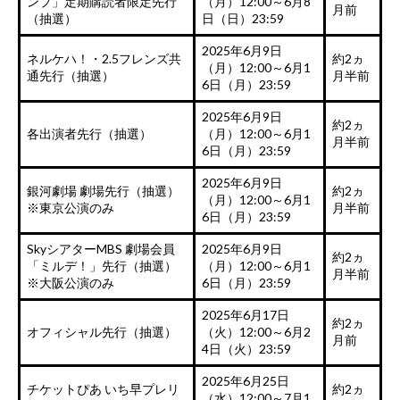
ンプ」定期購読者限定先行
（月）12:00～6月8
月前
（抽選）
日（日）23:59
2025年6月9日
ネルケハ！・2.5フレンズ共
約2ヵ
（月）12:00～6月1
通先行（抽選）
月半前
6日（月）23:59
2025年6月9日
約2ヵ
各出演者先行（抽選）
（月）12:00～6月1
月半前
6日（月）23:59
2025年6月9日
銀河劇場 劇場先行（抽選）
約2ヵ
（月）12:00～6月1
※東京公演のみ
月半前
6日（月）23:59
SkyシアターMBS 劇場会員
2025年6月9日
約2ヵ
「ミルデ！」先行（抽選）
（月）12:00～6月1
月半前
※大阪公演のみ
6日（月）23:59
2025年6月17日
約2ヵ
オフィシャル先行（抽選）
（火）12:00～6月2
月前
4日（火）23:59
2025年6月25日
チケットぴあ いち早プレリ
約2ヵ
（水）12:00～7月1