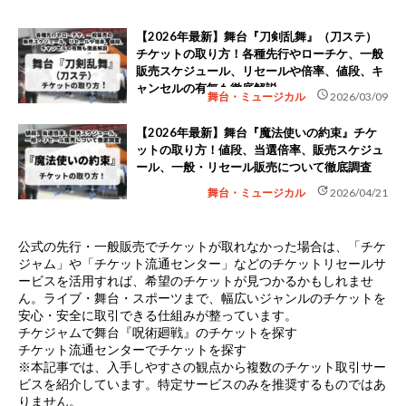
【2026年最新】舞台『刀剣乱舞』（刀ステ）
チケットの取り方！各種先行やローチケ、一般
販売スケジュール、リセールや倍率、値段、キ
ャンセルの有無も徹底解説
schedule
舞台・ミュージカル
2026/03/09
【2026年最新】舞台『魔法使いの約束』チケ
ットの取り方！値段、当選倍率、販売スケジュ
ール、一般・リセール販売について徹底調査
update
舞台・ミュージカル
2026/04/21
公式の先行・一般販売でチケットが取れなかった場合は、
「チケ
ジャム」や「チケット流通センター」などのチケットリセールサ
ービス
を活用すれば、希望のチケットが見つかるかもしれませ
ん。ライブ・舞台・スポーツまで、幅広いジャンルのチケットを
安心・安全に取引できる仕組みが整っています。
チケジャムで舞台『呪術廻戦』のチケットを探す
チケット流通センターでチケットを探す
※本記事では、入手しやすさの観点から複数のチケット取引サー
ビスを紹介しています。特定サービスのみを推奨するものではあ
りません。