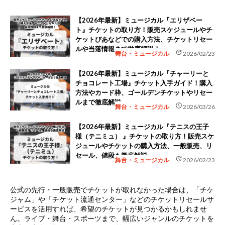
【2026年最新】ミュージカル『エリザベー
ト』チケットの取り方！販売スケジュールやチ
ケットぴあなどでの購入方法、チケットリセー
ルや当落情報まで徹底解説！
update
舞台・ミュージカル
2026/02/23
【2026年最新】ミュージカル『チャーリーと
チョコレート工場』チケット入手ガイド！購入
方法やカード枠、ゴールデンチケットやリセー
ルまで徹底解説
schedule
舞台・ミュージカル
2026/03/26
【2026年最新】ミュージカル『テニスの王子
様（テニミュ） 』チケットの取り方！販売スケ
ジュールやチケットの購入方法、一般販売、リ
セール、値段も徹底解説
update
舞台・ミュージカル
2026/02/23
公式の先行・一般販売でチケットが取れなかった場合は、
「チケ
ジャム」や「チケット流通センター」などのチケットリセールサ
ービス
を活用すれば、希望のチケットが見つかるかもしれませ
ん。ライブ・舞台・スポーツまで、幅広いジャンルのチケットを