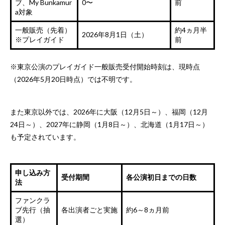
ブ、My Bunkamur
0〜
前
a対象
一般販売（先着）
約4ヵ月半
2026年8月1日（土）
※プレイガイド
前
※東京公演のプレイガイド一般販売受付開始時刻は、現時点
（2026年5月20日時点）では不明です。
また東京以外では、2026年に大阪（12月5日～）、福岡（12月
24日～）、2027年に静岡（1月8日～）、北海道（1月17日～）
も予定されています。
申し込み方
受付期間
各公演初日までの日数
法
ファンクラ
ブ先行（抽
各出演者ごと実施
約6～8ヵ月前
選）