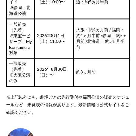
イド
（土）10:00〜
道：約5ヵ月半前
※静岡、北
海道公演
一般前売
大阪：約4ヵ月前 / 福岡：
（先着）
2026年8月1日
約4ヵ月半前 /静岡： 約5ヵ
※東宝ナビ
（土）11:00〜
月前 /北海道： 約5ヵ月半
ザーブ、My
前
Bunkamura
対象
一般販売
（先着）
2026年8月30日
約3ヵ月前
※大阪公演
（日）〜
のみ
※上記以外にも、劇場ごとの先行受付や福岡公演の販売スケジュ
ールなど、未発表の情報があります。最新情報は公式サイトをご
確認ください。