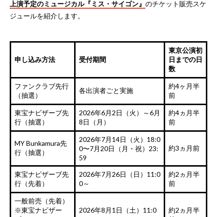
上演予定のミュージカル『ミス・サイゴン』
のチケット販売スケ
ジュールを紹介します。
東京公演初
申し込み方法
受付期間
日までの日
数
ファンクラブ先行
約4ヶ月半
各出演者ごと実施
（抽選）
前
東宝ナビザーブ先
2026年6月2日（火）～6月
約4ヵ月半
行（抽選）
8日（月）
前
2026年7月14日（火）18:0
MY Bunkamura先
約3ヵ月前
0〜7月20日（月・祝）23:
行（抽選）
59
東宝ナビザーブ先
2026年7月26日（日）11:0
約2ヵ月半
行（先着）
0～
前
一般前売（先着）
※東宝ナビザー
2026年8月1日（土）11:0
約2ヵ月半