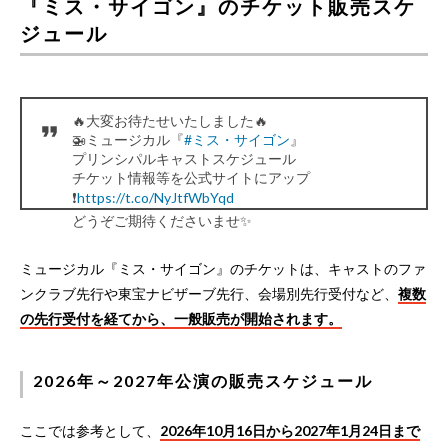
『ミス・サイゴン』のチケット販売スケ
ジュール
🔥大変お待たせいたしました🔥
🚁ミュージカル『
#ミス・サイゴン
』
プリンシパルキャストスケジュール
チケット情報等を公式サイトにアップ
❗️
https://t.co/NyJtfWbYqd
どうぞご期待くださいませ✨
《東京公演》
2026年10月16日(金)～11月29日(日)
ミュージカル『ミス・サイゴン』のチケットは、キャストのファ
🗼東京公演＠東急シアターオーブ…
ンクラブ先行や東宝ナビザーブ先行、会場別先行受付など、
複数
pic.twitter.com/S4Y17MjWdF
— 東宝演劇部 (@toho_stage)
May 14, 2026
の先行受付を経てから、一般販売が開始されます。
2026年～2027年公演の販売スケジュール
ここでは参考として、
2026年10月16日から2027年1月24日まで