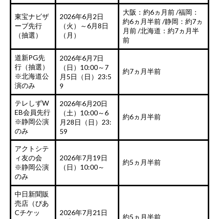
大阪：約6ヵ月前 /
福岡：
東宝ナビザ
2026年6月2日
約6ヵ月半前 /静岡：約7ヵ
ーブ先行
（火）～6月8日
月前 /北海道：約7ヵ月半
（抽選）
（月）
前
道新PG先
2026年6月7日
行（抽選）
（日）10:00～7
約7ヵ月半前
※北海道公
月5日（日）23:5
演のみ
9
テレしずW
2026年6月20日
EB会員先行
（土）10:00～6
約6ヵ月半前
※静岡公演
月28日（日）23:
のみ
59
アクトシテ
ィ友の会
2026年7月19日
約5ヵ月半前
※静岡公演
（日）10:00～
のみ
中日新聞販
売店（ぴあ
Cチケッ
2026年7月21日
約5ヵ月半前