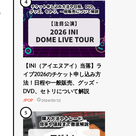
7
【INI（アイエヌアイ）当落】ラ
イブ2026のチケット申し込み方
法！日程や一般販売、グッズ・
DVD、セトリについて解説
schedule
JPOP
2026/05/13