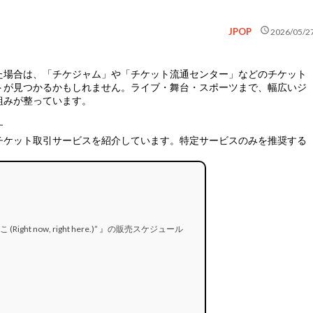
schedule
JPOP
2026/05/2
た場合は、
「チケジャム」や「チケット流通センター」などのチケット
トが見つかるかもしれません。ライブ・舞台・スポーツまで、幅広いジ
組みが整っています。
す
チケット取引サービスを紹介しています。特定サービスのみを推奨する
、ここ (Right now, right here.)” 』の販売スケジュール