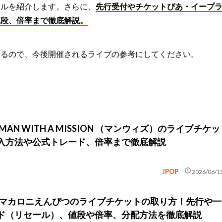
ールを紹介します。さらに、
先行受付やチケットぴあ・イープ
値段、倍率まで徹底解説。
いるので、今後開催されるライブの参考にしてください。
MAN WITH A MISSION （マンウィズ）のライブチケッ
入方法や公式トレード、倍率まで徹底解説
schedule
JPOP
2026/06/1
新】マカロニえんぴつのライブチケットの取り方！先行や一
ド（リセール）、値段や倍率、分配方法を徹底解説