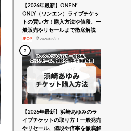
【2026年最新】ONE N’
ONLY（ワンエン）ライブチケッ
トの買い方！購入方法や値段、一
般販売やリセールまで徹底解説
update
JPOP
2026/02/20
【2026年最新】浜崎あゆみのラ
イブチケットの取り方！一般発売
やリセール、値段や倍率を徹底解