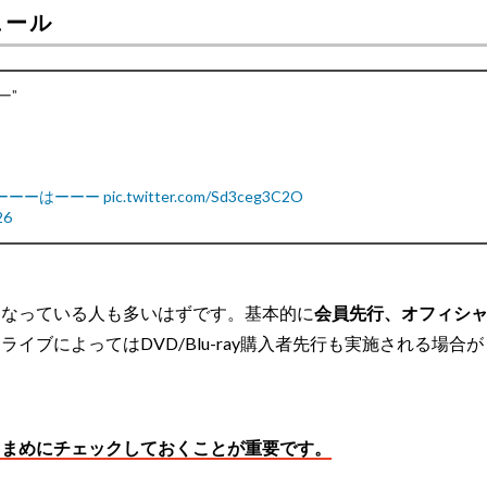
ュール
ー"
すーーーはーーー
pic.twitter.com/Sd3ceg3C2O
26
になっている人も多いはずです。基本的に
会員先行、オフィシ
イブによってはDVD/Blu-ray購入者先行も実施される場合が
こまめにチェックしておくことが重要です。