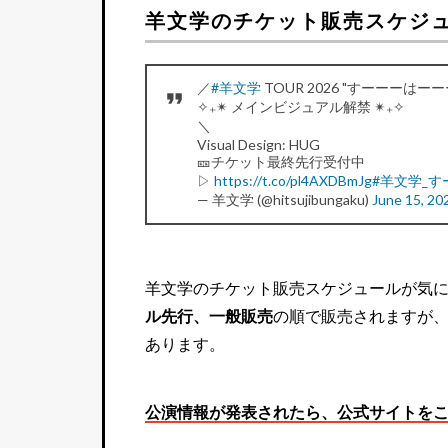
羊文学のチケット販売スケジ
／
#羊文学
TOUR 2026 "すーーーはーー
✧₊✴︎ メインビジュアル解禁 ✴︎₊✧
＼
Visual Design: HUG
🎫チケット最終先行受付中
▷
https://t.co/pl4AXDBmJg
#羊文学_
— 羊文学 (@hitsujibungaku)
June 15, 20
羊文学のチケット販売スケジュールが気
ル先行、一般販売
の順で販売されますが、ラ
あります。
公演情報が発表されたら、公式サイトを