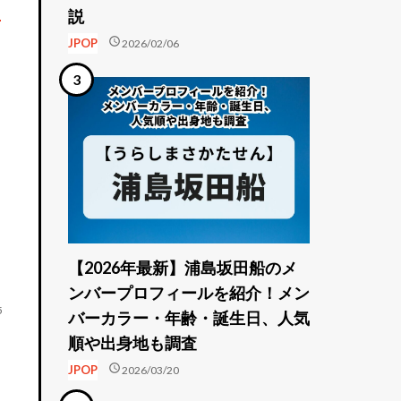
ラ
説
schedule
JPOP
2026/02/06
【2026年最新】浦島坂田船のメ
ンバープロフィールを紹介！メン
5
バーカラー・年齢・誕生日、人気
順や出身地も調査
schedule
JPOP
2026/03/20