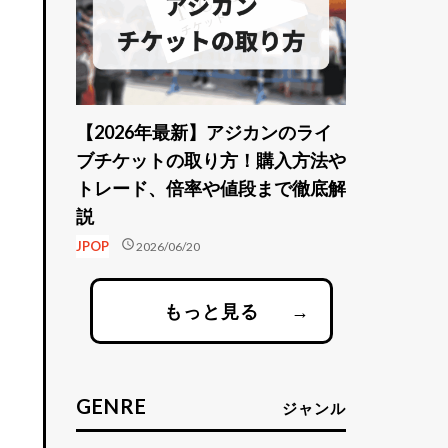
【2026年最新】アジカンのライ
ブチケットの取り方！購入方法や
トレード、倍率や値段まで徹底解
説
schedule
JPOP
2026/06/20
もっと見る
→
GENRE
ジャンル