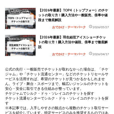
【2026年最新】TOP4（トップフォー）のチケ
ットの取り方！購入方法や一般販売、倍率や値
段まで徹底解説
schedule
おでかけ・テーマパーク
2026/05/27
【2026年最新】羽生結弦アイスショーチケッ
トの取り方！購入方法や値段、倍率まで徹底解
説
schedule
おでかけ・テーマパーク
2026/04/17
公式の先行・一般販売でチケットが取れなかった場合は、
「チケ
ジャム」や「チケット流通センター」などのチケットリセールサ
ービス
を活用すれば、希望のチケットが見つかるかもしれませ
ん。ライブ・舞台・スポーツまで、幅広いジャンルのチケットを
安心・安全に取引できる仕組みが整っています。
チケジャムでシルク・ドゥ・ソレイユのチケットを探す
チケット流通センターでシルク・ドゥ・ソレイユのチケットを探
す
※本記事では、入手しやすさの観点から複数のチケット取引サー
ビスを紹介しています。特定サービスのみを推奨するものではあ