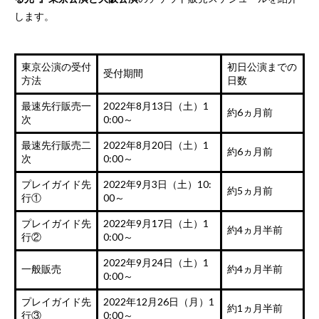
します。
東京公演の受付
初日公演までの
受付期間
方法
日数
最速先行販売一
2022年8月13日（土）1
約6ヵ月前
次
0:00～
最速先行販売二
2022年8月20日（土）1
約6ヵ月前
次
0:00～
プレイガイド先
2022年9月3日（土）10:
約5ヵ月前
行①
00～
プレイガイド先
2022年9月17日（土）1
約4ヵ月半前
行②
0:00～
2022年9月24日（土）1
一般販売
約4ヵ月半前
0:00～
プレイガイド先
2022年12月26日（月）1
約1ヵ月半前
行③
0:00～