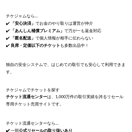
チケジャムなら…
✔️
「安心決済」
でお金のやり取りは運営が仲介
✔️
「あんしん補償プレミアム」
で万が一も返金対応
✔️
「匿名配送」
で個人情報が相手に伝わらない
✔️
良席・定価以下のチケット
も多数出品中！
独自の安全システムで、はじめての取引でも安心して利用できま
す。
チケジャムでチケットを探す
チケット流通センター
は、1,000万件の取引実績を誇るリセール
専用チケット売買サイトです。
チケット流通センターなら…
✔️
一部
公式リセールの取り扱いあり