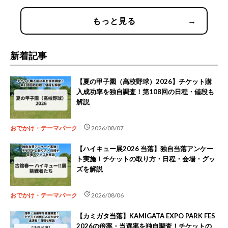
もっと見る
→
新着記事
【夏の甲子園（高校野球）2026】チケット購
入成功率を独自調査！第108回の日程・値段も
解説
schedule
おでかけ・テーマパーク
2026/08/07
【ハイキュー展2026 当落】独自当落アンケー
ト実施！チケットの取り方・日程・会場・グッ
ズを解説
update
おでかけ・テーマパーク
2026/08/06
【カミガタ当落】KAMIGATA EXPO PARK FES
2026の倍率・当選率を独自調査！チケットの