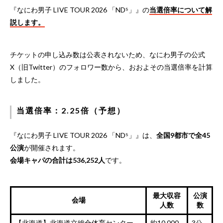
『なにわ男子 LIVE TOUR 2026 「ND⁵」』の
当選倍率について解
説します。
チケットの申し込み数は公表されないため、なにわ男子の公式
X（旧Twitter）のフォロワー数から、おおよその当選倍率を計算
しました。
当選倍率：2.25倍（予想）
『なにわ男子 LIVE TOUR 2026 「ND⁵」』は、
全国9都市で全45
公演
が開催されます。
会場キャパの合計は536,252人
です。
最大収容
公演
会場
人数
数
【北海道】北海道立総合体育センター
約10,000
3公