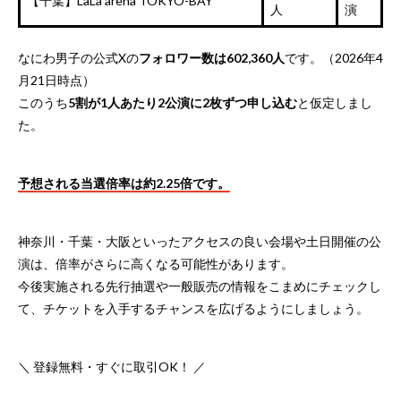
【千葉】LaLa arena TOKYO-BAY
人
演
なにわ男子の公式Xの
フォロワー数は602,360人
です。（2026年4
月21日時点）
このうち
5割が1人あたり2公演に2枚ずつ申し込む
と仮定しまし
た。
予想される当選倍率は約2.25倍です。
神奈川・千葉・大阪といったアクセスの良い会場や土日開催の公
演は、倍率がさらに高くなる可能性があります。
今後実施される先行抽選や一般販売の情報をこまめにチェックし
て、チケットを入手するチャンスを広げるようにしましょう。
＼ 登録無料・すぐに取引OK！ ／