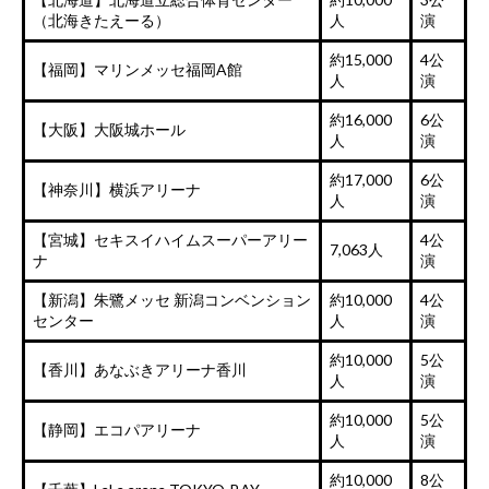
（北海きたえーる）
人
演
約15,000
4公
【福岡】マリンメッセ福岡A館
人
演
約16,000
6公
【大阪】大阪城ホール
人
演
約17,000
6公
【神奈川】横浜アリーナ
人
演
【宮城】セキスイハイムスーパーアリー
4公
7,063人
ナ
演
【新潟】朱鷺メッセ 新潟コンベンション
約10,000
4公
センター
人
演
約10,000
5公
【香川】あなぶきアリーナ香川
人
演
約10,000
5公
【静岡】エコパアリーナ
人
演
約10,000
8公