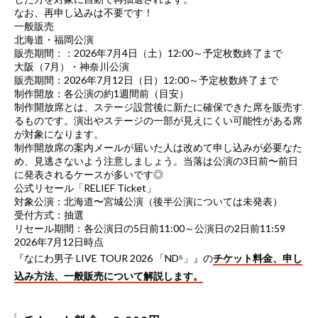
なお、再申し込みは不要です！
一般販売
北海道・福岡公演
販売期間：：2026年7月4日（土）12:00～予定枚数終了まで
大阪（7月）・神奈川公演
販売期間：2026年7月12日（日）12:00～予定枚数終了まで
制作開放：各公演の約1週間前（目安）
制作開放席とは、ステージ設営後に新たに確保できた席を販売す
るものです。演出やステージの一部が見えにくい可能性がある席
が対象になります。
制作開放席の案内メールが届いた人は改めて申し込みが必要なた
め、見逃さないよう注意しましょう。当落は公演の3日前〜前日
に発表されるケースが多いです◎
公式リセール「RELIEF Ticket」
対象公演：北海道〜宮城公演（後半公演については未発表）
受付方式：抽選
リセール期間：各公演日の5日前11:00～公演日の2日前11:59
2026年7月12日時点
『なにわ男子 LIVE TOUR 2026 「ND⁵」』の
チケット料金、申し
込み方法、一般販売について解説します。