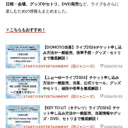
日程・会場、グッズやセトリ、DVD発売
など、ライブをさらに
楽しむための情報もまとめました。
▼
こちらもおすすめ！
【DOMOTO当落】ライブ2026チケット申し込
み方法や一般販売、倍率予想・グッズ・セトリ
まで徹底解説！
update
STARTO ENTERTAINMENT（旧ジャニーズ）
2026/05/16
【ふぉ〜ゆ〜ライブ2026】チケット申し込み
方法や一般販売、当落、公式リセール、グッズ
やセトリ、値段や倍率を徹底解説！
update
STARTO ENTERTAINMENT（旧ジャニーズ）
2026/05/19
【KEY TO LIT（キテレツ）ライブ2026】チケ
ット申し込み方法や一般販売、当落情報やグッ
ズ・DVD、セトリまで徹底解説！
update
STARTO ENTERTAINMENT（旧ジャニーズ）
2026/06/26