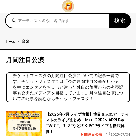
検索
search
ホーム
音楽
月間注目公演
チケットフェスタの月間注目公演についての記事一覧で
す。チケットフェスタでは「今の月間注目公演がわかる」
を軸にエンタメをちょっと違った独自の角度からの考察記
事も交えたメディアを目指しています。月間注目公演につ
いての記事を読むならチケットフェスタ！
【2025年7月ライブ情報】注目＆人気アーティ
ストのライブまとめ！Mrs. GREEN APPLEや
TWICE、RIIZEなどのK-POPライブも徹底解
説！
schedule
月間注目公演
2025/07/04