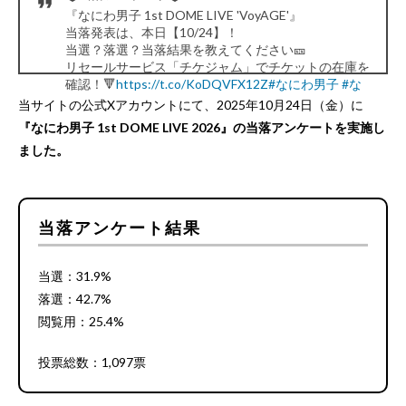
『なにわ男子 1st DOME LIVE 'VoyAGE'』
当落発表は、本日【10/24】！
当選？落選？当落結果を教えてください🎫
リセールサービス「チケジャム」でチケットの在庫を
確認！🔻
https://t.co/KoDQVFX12Z
#なにわ男子
#な
にわ男子求
#なにわ男子譲
#なにわ求
#なにわ譲
当サイトの公式Xアカウントにて、2025年10月24日（金）に
— チケットフェスタ (@ticket_festa)
October 24,
『なにわ男子 1st DOME LIVE 2026』の当落アンケートを実施し
2025
ました。
当落アンケート結果
当選：31.9%
落選：42.7%
閲覧用：25.4%
投票総数：1,097票