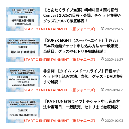
【とあたくライブ当落】嶋﨑斗亜＆西村拓哉
Concert 2025の日程・会場、チケット情報や
グッズについて徹底解説！
update
STARTO ENTERTAINMENT（旧ジャニーズ）
2025/12/09
【SUPER EIGHT（スーパーエイト）】超八 in
日本武道館チケット申し込み方法や一般販売、
当落日、グッズやセトリを徹底解説！
update
STARTO ENTERTAINMENT（旧ジャニーズ）
2025/11/27
非公開: 【タイムレスドームライブ】日程やチ
ケット申し込み方法、当落、グッズ・DVD情報
まで解説！
update
STARTO ENTERTAINMENT（旧ジャニーズ）
2026/03/06
【KAT-TUN解散ライブ】チケット申し込み方
法や当落日、一般販売、セトリまで徹底解説！
update
STARTO ENTERTAINMENT（旧ジャニーズ）
2025/10/05