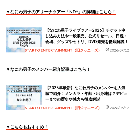
▼なにわ男子のアリーナツアー「ND⁵」の詳細
はこちら！
【なにわ男子ライブツアー2026】チケット申
し込み方法や一般販売、公式リセール、日程・
会場、グッズやセトリ、DVD発売を徹底解説！
update
STARTO ENTERTAINMENT（旧ジャニーズ）
2026/07/12
▼なにわ男子のメンバー紹介記事はこちら！
【2026年最新】なにわ男子のメンバーを人気
順で紹介！メンカラ・年齢・出身地は？デビュ
ーまでの歴史や魅力も徹底解説
update
STARTO ENTERTAINMENT（旧ジャニーズ）
2026/06/17
▼こちらもおすすめ！