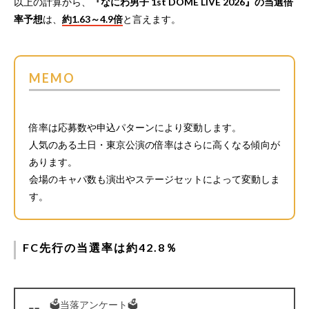
以上の計算から、
『なにわ男子 1st DOME LIVE 2026』の当選倍
率予想
は、
約1.63～4.9倍
と言えます。
MEMO
倍率は応募数や申込パターンにより変動します。
人気のある土日・東京公演の倍率はさらに高くなる傾向が
あります。
会場のキャパ数も演出やステージセットによって変動しま
す。
FC先行の当選率は約42.8％
🗳️当落アンケート🗳️