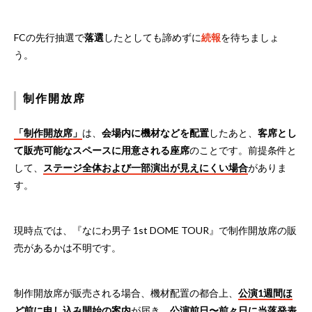
FCの先行抽選で
落選
したとしても諦めずに
続報
を待ちましょ
う。
制作開放席
「制作開放席」
は、
会場内に機材などを配置
したあと、
客席とし
て販売可能なスペースに用意される座席
のことです。前提条件と
して、
ステージ全体および一部演出が見えにくい場合
がありま
す。
現時点では、『なにわ男子 1st DOME TOUR』で制作開放席の販
売があるかは不明です。
制作開放席が販売される場合、機材配置の都合上、
公演1週間ほ
ど前に申し込み開始の案内
が届き、
公演前日〜前々日に当落発表