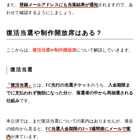
また、
登録メールアドレスにも当落結果が通知
されますので、あ
わせて確認するようにしましょう。
復活当選や制作開放席はある？
ここからは、
復活当選
や
制作開放席
について解説していきます。
復活当選
「復活当選」
とは、
FC先行の当選チケット
のうち、
入金期限ま
でに支払われず無効になった分
が、
落選者の中から再抽選される
仕組み
です。
本公演では、まだ復活当選についての案内はありませんが、過去
の傾向から見ると、
FC当選入金期限の2～3週間後にメールで案
内
が来ています。