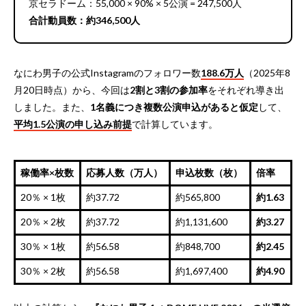
京セラドーム：55,000 × 90% × 5公演 = 247,500人
合計動員数：約346,500人
なにわ男子の公式Instagramのフォロワー数
188.6万人
（2025年8
月20日時点）から、今回は
2割と3割の参加率
をそれぞれ導き出
しました。また、
1名義につき複数公演申込があると仮定
して、
平均1.5公演の申し込み前提
で計算しています。
稼働率×枚数
応募人数（万人）
申込枚数（枚）
倍率
20％ × 1枚
約37.72
約565,800
約1.63
20％ × 2枚
約37.72
約1,131,600
約3.27
30％ × 1枚
約56.58
約848,700
約2.45
30％ × 2枚
約56.58
約1,697,400
約4.90