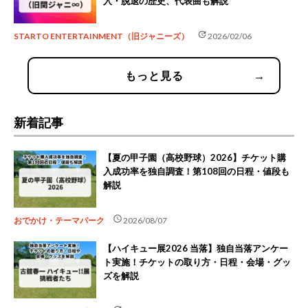
入・脱退の歴史、代表曲も解説
update
STARTO ENTERTAINMENT（旧ジャニーズ）
2026/02/06
もっと見る
→
新着記事
【夏の甲子園（高校野球）2026】チケット購
入成功率を独自調査！第108回の日程・値段も
解説
schedule
おでかけ・テーマパーク
2026/08/07
【ハイキュー展2026 当落】独自当落アンケー
ト実施！チケットの取り方・日程・会場・グッ
ズを解説