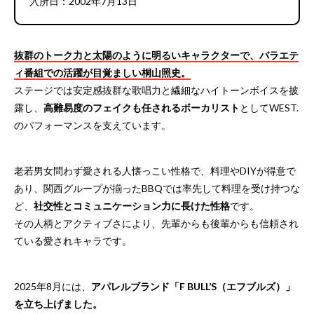
入所日：2002年7月13日
抜群のトーク力と太陽のように明るいキャラクターで、バラエテ
ィ番組での活躍が目覚ましい桐山照史。
ステージでは安定感抜群な歌唱力と繊細なハイトーンボイスを披
露し、
高難易度のフェイクも任されるボーカリスト
としてWEST.
のパフォーマンスを支えています。
老若男女問わず愛される人懐っこい性格で、料理やDIYが得意で
あり、関西グループが揃ったBBQでは率先して料理を受け持つな
ど、
社交性とコミュニケーション力に長けた性格
です。
その人柄とアクティブさにより、先輩からも後輩からも信頼され
ている愛されキャラです。
2025年8月には、
アパレルブランド「F BULL’S（エフブルズ）」
を立ち上げました。