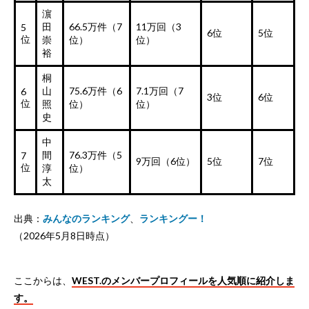
濵
田
66.5万件（7
11万回（3
5
6位
5位
位
崇
位）
位）
裕
桐
山
75.6万件（6
7.1万回（7
6
3位
6位
位
照
位）
位）
史
中
間
76.3万件（5
7
9万回（6位）
5位
7位
位
淳
位）
太
出典：
みんなのランキング
、
ランキングー！
（2026年5月8日時点）
ここからは、
WEST.のメンバープロフィールを人気順に紹介しま
す。