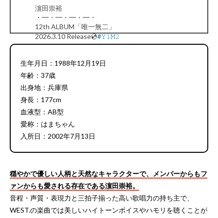
濵田崇裕
・━・━・━・━・
12th ALBUM「唯一無二」
2026.3.10 Release💿
#𝚈𝟷𝙼𝟸
pic.twitter.com/LaDY2Y8qn4
— WEST. (@WEareWEST7)
January 23, 2026
生年月日：1988年12月19日
年齢：37歳
出身地：兵庫県
身長：177cm
血液型：AB型
愛称：はまちゃん
入所日：2002年7月13日
穏やかで優しい人柄と天然なキャラクターで、メンバーからもフ
ァンからも愛される存在である濵田崇裕。
音程・声質・表現力と三拍子揃った高い歌唱力の持ち主で、
WEST.の楽曲では美しいハイトーンボイスやハモリを聴くことが