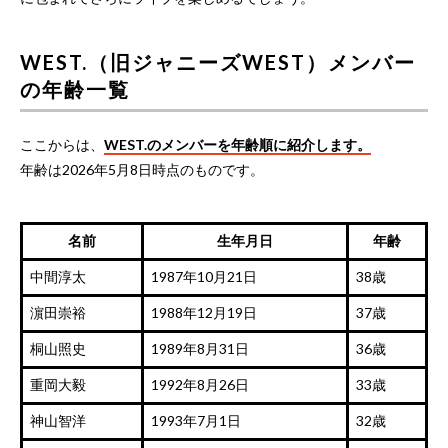
WEST.（旧ジャニーズWEST）メンバー
の年齢一覧
ここからは、
WEST.のメンバーを年齢順に紹介します。
年齢は2026年5月8日時点のものです。
名前
生年月日
年齢
中間淳太
1987年10月21日
38歳
濵田崇裕
1988年12月19日
37歳
桐山照史
1989年8月31日
36歳
重岡大毅
1992年8月26日
33歳
神山智洋
1993年7月1日
32歳