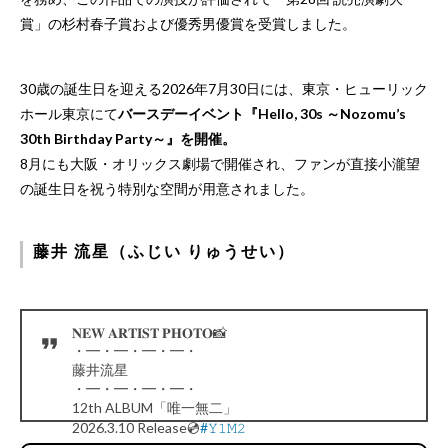
賞」の杉村春子賞および優秀男優賞を受賞しました。
30歳の誕生日を迎える2026年7月30日には、東京・ヒューリック
ホール東京にて
バースデーイベント『Hello, 30s ～Nozomu’s
30th Birthday Party～』を開催。
8月にも大阪・オリックス劇場で開催され、ファンが直接小瀧望
の誕生日を祝う特別な空間が用意されました。
藤井 流星（ふじい りゅうせい）
𝐍𝐄𝐖 𝐀𝐑𝐓𝐈𝐒𝐓 𝐏𝐇𝐎𝐓𝐎📸
・━・━・━・━・
藤井流星
・━・━・━・━・
12th ALBUM「唯一無二」
2026.3.10 Release💿
#𝚈𝟷𝙼𝟸