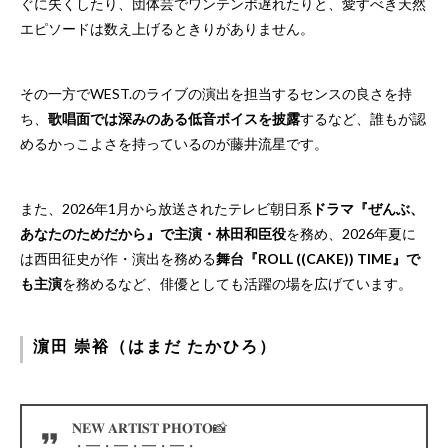
ぐに失くしたり、団体芸でワンテンポ遅れたりと、愛すべき天然
エピソードは数え上げるときりがありません。
その一方でWEST.のライブの演出を担当するセンスの良さを持
ち、
歌唱面では深みのある低音ボイスを披露
するなど、誰もが認
めるかっこよさを持っているのが藤井流星です。
また、2026年1月から放送されたテレビ朝日系
ドラマ『ぜんぶ、
あなたのためだから』で主演・林田和臣役
を務め、2026年夏に
は西田征史が作・演出を務める
舞台『ROLL ((CAKE)) TIME』で
も主演
を務めるなど、俳優としても活躍の場を広げています。
濵田 崇裕（はまだ たかひろ）
𝐍𝐄𝐖 𝐀𝐑𝐓𝐈𝐒𝐓 𝐏𝐇𝐎𝐓𝐎📸
・━・━・━・━・