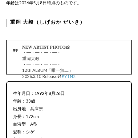
年齢は2026年5月8日時点のものです。
重岡 大毅（しげおか だいき）
𝐍𝐄𝐖 𝐀𝐑𝐓𝐈𝐒𝐓 𝐏𝐇𝐎𝐓𝐎📸
・━・━・━・━・
重岡大毅
・━・━・━・━・
12th ALBUM「唯一無二」
2026.3.10 Release💿
#𝚈𝟷𝙼𝟸
pic.twitter.com/SpplVMLUUe
— WEST. (@WEareWEST7)
January 23, 2026
生年月日：1992年8月26日
年齢：33歳
出身地：兵庫県
身長：172cm
血液型：A型
愛称：シゲ