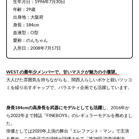
生年月日：1996年7月30日
年齢：29歳
出身地：大阪府
身長：184cm
血液型：O型
愛称：のんちゃん
入所日：2008年7月17日
WEST.の最年少メンバーで、甘いマスクが魅力の小瀧望。
大人びた雰囲気を持ちながらも、関西人らしいボケと鋭いツッコ
ミを繰り出すギャップで、バラエティ企画でも活躍しています。
身長184cmの高身長を武器にモデルとしても活躍
し、2016年か
ら2022年まで雑誌『FINEBOYS』のレギュラーモデルを務めまし
た。
俳優としては2020年上演の舞台『エレファント・マン』で主演
を務め、この作品での演技が評価されて「第28回 読売演劇大