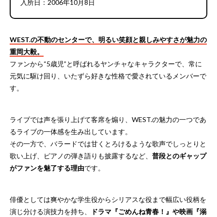
入所日：2006年10月8日
WEST.の不動のセンターで、明るい笑顔と親しみやすさが魅力の
重岡大毅。
ファンから“5歳児”と呼ばれるヤンチャなキャラクターで、常に
元気に駆け回り、いたずら好きな性格で愛されているメンバーで
す。
ライブでは声を張り上げて客席を煽り、WEST.の魅力の一つであ
るライブの一体感を生み出しています。
その一方で、バラードでは甘くとろけるような歌声でしっとりと
歌い上げ、ピアノの弾き語りも披露するなど、
普段とのギャップ
がファンを魅了する理由
です。
俳優としては爽やかな学生役からシリアスな役まで幅広い役柄を
演じ分ける演技力を持ち、
ドラマ『ごめんね青春！』や映画『溺