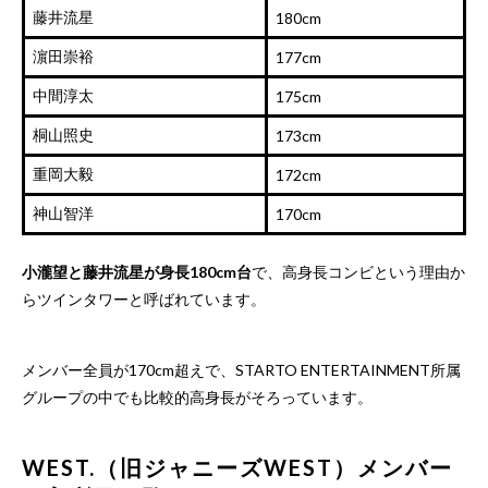
藤井流星
180cm
濵田崇裕
177cm
中間淳太
175cm
桐山照史
173cm
重岡大毅
172cm
神山智洋
170cm
小瀧望と藤井流星が身長180cm台
で、高身長コンビという理由か
らツインタワーと呼ばれています。
メンバー全員が170cm超えで、STARTO ENTERTAINMENT所属
グループの中でも比較的高身長がそろっています。
WEST.（旧ジャニーズWEST）メンバー