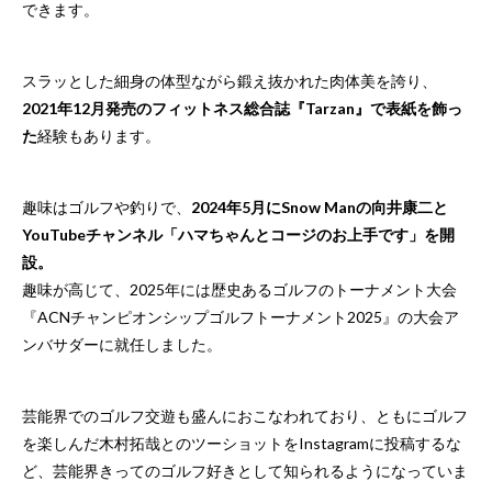
できます。
スラッとした細身の体型ながら鍛え抜かれた肉体美を誇り、
2021年12月発売のフィットネス総合誌『Tarzan』で表紙を飾っ
た
経験もあります。
趣味はゴルフや釣りで、
2024年5月にSnow Manの向井康二と
YouTubeチャンネル「
ハマちゃんとコージのお上手です
」を開
設。
趣味が高じて、2025年には歴史あるゴルフのトーナメント大会
『ACNチャンピオンシップゴルフトーナメント2025』の大会ア
ンバサダーに就任しました。
芸能界でのゴルフ交遊も盛んにおこなわれており、ともにゴルフ
を楽しんだ木村拓哉とのツーショットをInstagramに投稿するな
ど、芸能界きってのゴルフ好きとして知られるようになっていま