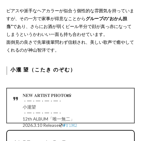
ピアスや派手なヘアカラーが似合う個性的な雰囲気を持っていま
すが、その一方で家事が得意なことから
グループの“おかん担
当”
であり、さらにお酒が弱くビール半分で顔が真っ赤になって
しまうというかわいい一面も持ち合わせています。
面倒見の良さで先輩後輩問わず信頼され、美しい歌声で癒やして
くれるのが神山智洋です。
小瀧 望（こたき のぞむ）
𝐍𝐄𝐖 𝐀𝐑𝐓𝐈𝐒𝐓 𝐏𝐇𝐎𝐓𝐎📸
・━・━・━・━・
小瀧望
・━・━・━・━・
12th ALBUM「唯一無二」
2026.3.10 Release💿
#𝚈𝟷𝙼𝟸
pic.twitter.com/NKnRcnk4v7
— WEST. (@WEareWEST7)
January 23, 2026