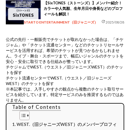
【SixTONES（ストーンズ）】メンバー紹介！
カラーや人気順、生年月日や身長などのプロフ
ィールも解説！
update
STARTO ENTERTAINMENT（旧ジャニーズ）
2025/08/28
公式の先行・一般販売でチケットが取れなかった場合は、
「チケ
ジャム」や「チケット流通センター」などのチケットリセールサ
ービス
を活用すれば、希望のチケットが見つかるかもしれませ
ん。ライブ・舞台・スポーツまで、幅広いジャンルのチケットを
安心・安全に取引できる仕組みが整っています。
チケジャムでWEST.（ウエスト／旧ジャニーズWEST）のチケッ
トを探す
チケット流通センターでWEST.（ウエスト／旧ジャニーズ
WEST）のチケットを探す
※本記事では、入手しやすさの観点から複数のチケット取引サー
ビスを紹介しています。特定サービスのみを推奨するものではあ
りません。
Table of Contents
WEST.（旧ジャニーズWEST）のメンバープロフィ