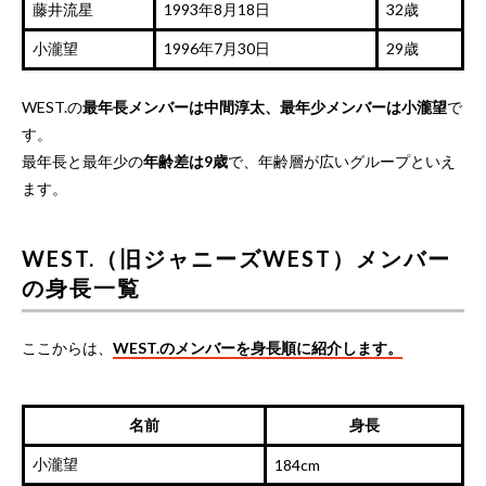
藤井流星
1993年8月18日
32歳
小瀧望
1996年7月30日
29歳
WEST.の
最年長メンバーは中間淳太、最年少メンバーは小瀧望
で
す。
最年長と最年少の
年齢差は9歳
で、年齢層が広いグループといえ
ます。
WEST.（旧ジャニーズWEST）メンバー
の身長一覧
ここからは、
WEST.のメンバーを身長順に紹介します。
名前
身長
小瀧望
184cm