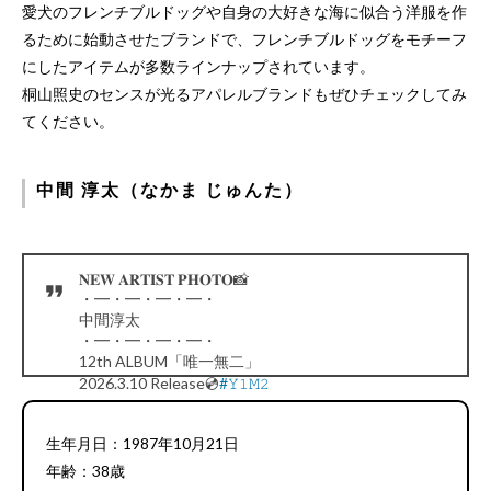
愛犬のフレンチブルドッグや自身の大好きな海に似合う洋服を作
るために始動させたブランドで、フレンチブルドッグをモチーフ
にしたアイテムが多数ラインナップされています。
桐山照史のセンスが光るアパレルブランドもぜひチェックしてみ
てください。
中間 淳太（なかま じゅんた）
𝐍𝐄𝐖 𝐀𝐑𝐓𝐈𝐒𝐓 𝐏𝐇𝐎𝐓𝐎📸
・━・━・━・━・
中間淳太
・━・━・━・━・
12th ALBUM「唯一無二」
2026.3.10 Release💿
#𝚈𝟷𝙼𝟸
pic.twitter.com/tQGEmMyD7L
— WEST. (@WEareWEST7)
January 23, 2026
生年月日：1987年10月21日
年齢：38歳