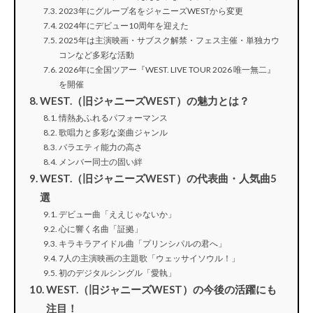
2023年にグループ名をジャニーズWESTから変更
2024年にデビュー10周年を迎えた
2025年は主演映画・サブスク解禁・フェス主催・単独カウ
コンなど多彩な活動
2026年に全国ツアー『WEST. LIVE TOUR 2026 唯一無二』
を開催
WEST.（旧ジャニーズWEST）の魅力とは？
情熱あふれるパフォーマンス
歌唱力と多彩な楽曲ジャンル
バラエティ能力の高さ
メンバー同士の固い絆
WEST.（旧ジャニーズWEST）の代表曲・人気曲5
選
デビュー曲「ええじゃないか」
心に響く名曲「証拠」
キラキラアイドル曲「プリンシパルの君へ」
7人の主演映画の主題歌「ウェッサイソウル！」
初のデジタルシングル「愛執」
WEST.（旧ジャニーズWEST）の今後の活躍にも
注目！