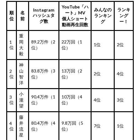
YouTube「ハ
みんなの
ランキ
Instagram
順
名
ート」MV
ハッシュタ
ランキン
ング
位
前
個人ショート
グ数
グ
ー！
動画再生回数
重
岡
89.2万件（2
22万回（1
1
1位
2位
位
大
位）
位）
毅
神
山
83.8万件（3
13万回（2
2
2位
4位
位
智
位）
位）
洋
小
90.4万件（1
10万回（4
3
瀧
4位
3位
位
位）
位）
望
藤
井
80.4万件（4
9.8万回（5
4
7位
1位
位
流
位）
位）
星