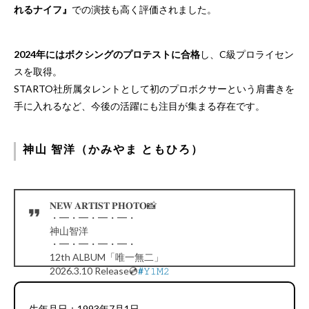
れるナイフ』
での演技も高く評価されました。
2024年にはボクシングのプロテストに合格
し、C級プロライセン
スを取得。
STARTO社所属タレントとして初のプロボクサーという肩書きを
手に入れるなど、今後の活躍にも注目が集まる存在です。
神山 智洋（かみやま ともひろ）
𝐍𝐄𝐖 𝐀𝐑𝐓𝐈𝐒𝐓 𝐏𝐇𝐎𝐓𝐎📸
・━・━・━・━・
神山智洋
・━・━・━・━・
12th ALBUM「唯一無二」
2026.3.10 Release💿
#𝚈𝟷𝙼𝟸
pic.twitter.com/7deTG9cdDz
— WEST. (@WEareWEST7)
January 23, 2026
生年月日：1993年7月1日