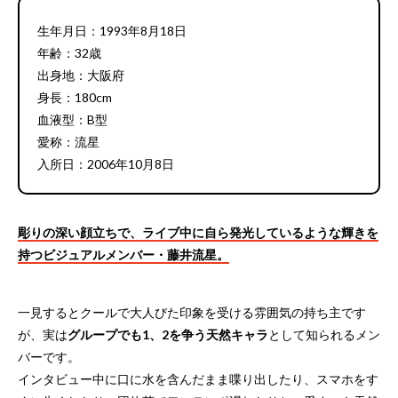
pic.twitter.com/K2gTyCxVSW
— WEST. (@WEareWEST7)
January 23, 2026
生年月日：1993年8月18日
年齢：32歳
出身地：大阪府
身長：180cm
血液型：B型
愛称：流星
入所日：2006年10月8日
彫りの深い顔立ちで、ライブ中に自ら発光しているような輝きを
持つビジュアルメンバー・藤井流星。
一見するとクールで大人びた印象を受ける雰囲気の持ち主です
が、実は
グループでも1、2を争う天然キャラ
として知られるメン
バーです。
インタビュー中に口に水を含んだまま喋り出したり、スマホをす