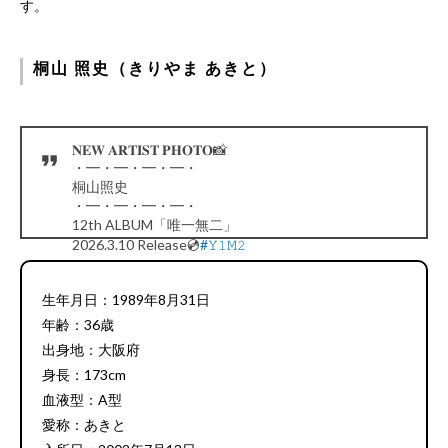
す。
桐山 照史（きりやま あきと）
𝐍𝐄𝐖 𝐀𝐑𝐓𝐈𝐒𝐓 𝐏𝐇𝐎𝐓𝐎📸
・━・━・━・━・
桐山照史
・━・━・━・━・
12th ALBUM「唯一無二」
2026.3.10 Release💿
#𝚈𝟷𝙼𝟸
pic.twitter.com/NjegIemFKc
— WEST. (@WEareWEST7)
January 23, 2026
生年月日：1989年8月31日
年齢：36歳
出身地：大阪府
身長：173cm
血液型：A型
愛称：あきと