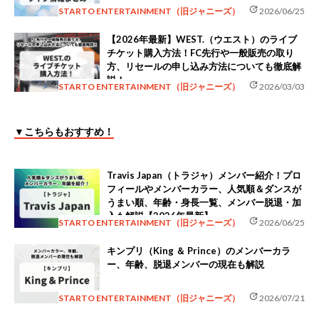
update
STARTO ENTERTAINMENT（旧ジャニーズ）
2026/06/25
【2026年最新】WEST.（ウエスト）のライブ
チケット購入方法！FC先行や一般販売の取り
方、リセールの申し込み方法についても徹底解
説！
update
STARTO ENTERTAINMENT（旧ジャニーズ）
2026/03/03
▼こちらもおすすめ！
Travis Japan（トラジャ）メンバー紹介！プロ
フィールやメンバーカラー、人気順＆ダンスが
うまい順、年齢・身長一覧、メンバー脱退・加
入も解説【2026年最新】
update
STARTO ENTERTAINMENT（旧ジャニーズ）
2026/06/25
キンプリ（King ＆ Prince）のメンバーカラ
ー、年齢、脱退メンバーの現在も解説
update
STARTO ENTERTAINMENT（旧ジャニーズ）
2026/07/21