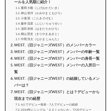
ールを人気順に紹介！
重岡 大毅（しげおか だいき）
神山 智洋（かみやま ともひろ）
小瀧 望（こたき のぞむ）
藤井 流星（ふじい りゅうせい）
濵田 崇裕（はまだ たかひろ）
桐山 照史（きりやま あきと）
中間 淳太（なかま じゅんた）
WEST.（旧ジャニーズWEST）のメンバーカラー
WEST.（旧ジャニーズWEST）メンバーの年齢一覧
WEST.（旧ジャニーズWEST）メンバーの身長一覧
WEST.（旧ジャニーズWEST）メンバーの入所日一
覧
WEST.（旧ジャニーズWEST）の結婚しているメン
バーは？
WEST.（旧ジャニーズWEST）とは？デビューから
現在までの経歴
4人でデビュー発表・7人でデビューの経緯
2014年にシングル「ええじゃないか」でCDデビュー