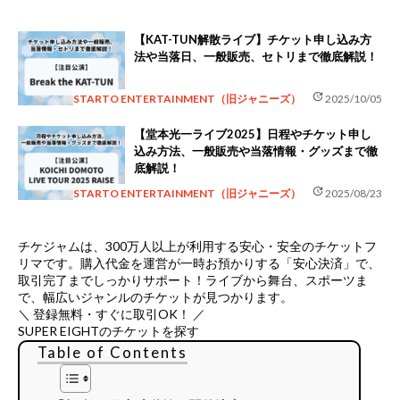
【KAT-TUN解散ライブ】チケット申し込み方
法や当落日、一般販売、セトリまで徹底解説！
update
STARTO ENTERTAINMENT（旧ジャニーズ）
2025/10/05
【堂本光一ライブ2025】日程やチケット申し
込み方法、一般販売や当落情報・グッズまで徹
底解説！
update
STARTO ENTERTAINMENT（旧ジャニーズ）
2025/08/23
チケジャムは、
300万人以上が利用する安心・安全のチケットフ
リマ
です。購入代金を運営が一時お預かりする「安心決済」で、
取引完了までしっかりサポート！ライブから舞台、スポーツま
で、幅広いジャンルのチケットが見つかります。
＼ 登録無料・すぐに取引OK！ ／
SUPER EIGHTのチケットを探す
Table of Contents