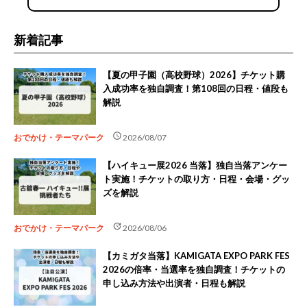
新着記事
【夏の甲子園（高校野球）2026】チケット購
入成功率を独自調査！第108回の日程・値段も
解説
schedule
おでかけ・テーマパーク
2026/08/07
【ハイキュー展2026 当落】独自当落アンケー
ト実施！チケットの取り方・日程・会場・グッ
ズを解説
update
おでかけ・テーマパーク
2026/08/06
【カミガタ当落】KAMIGATA EXPO PARK FES
2026の倍率・当選率を独自調査！チケットの
申し込み方法や出演者・日程も解説