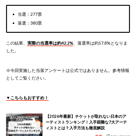
当選：277票
落選：380票
この結果、
実際の当選率は約42.2%
、落選率は約57.8%となりま
した。
※今回実施した当落アンケートは公式ではありません。参考情報
としてご覧ください。
▼こちらもおすすめ！
【2026年最新】チケットが取れない日本のア
ーティストランキング！入手困難な7大アーテ
ィストとは？入手方法も徹底解説
update