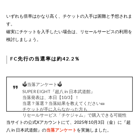
いずれも倍率はかなり高く、チケットの入手は困難と予想されま
す。
確実にチケットを入手したい場合は、リセールサービスの利用を
検討しましょう。
FC先行の当選率は約42.2％
🗳️当落アンケート🗳️
SUPER EIGHT『超八 in 日本武道館』
当落発表は、本日【10/3】！
当選？落選？当落結果を教えてください🎫
チケットが手に入らなかった方も
リセールサービス「チケジャム」で購入できる可能性
があります！
https://t.co/our7ZzCnig
#SUPER_EIGHT
当サイトの公式Xアカウントにて、2025年10月3日（金）に『超
#超八in日本武道館
エイト
八 in 日本武道館』の
当落アンケート
を実施しました。
— チケットフェスタ (@ticket_festa)
October 3, 2025