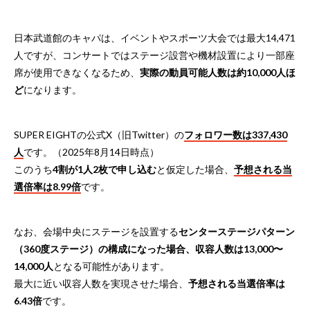
日本武道館のキャパは、イベントやスポーツ大会では最大14,471
人ですが、コンサートではステージ設営や機材設置により一部座
席が使用できなくなるため、
実際の動員可能人数は約10,000人ほ
ど
になります。
SUPER EIGHTの公式X（旧Twitter）の
フォロワー数は337,430
人
です。（2025年8月14日時点）
このうち
4割が1人2枚で申し込む
と仮定した場合、
予想される当
選倍率は8.99倍
です。
なお、会場中央にステージを設置する
センターステージパターン
（360度ステージ）の構成になった場合、収容人数は13,000〜
14,000人
となる可能性があります。
最大に近い収容人数を実現させた場合、
予想される当選倍率は
6.43倍
です。