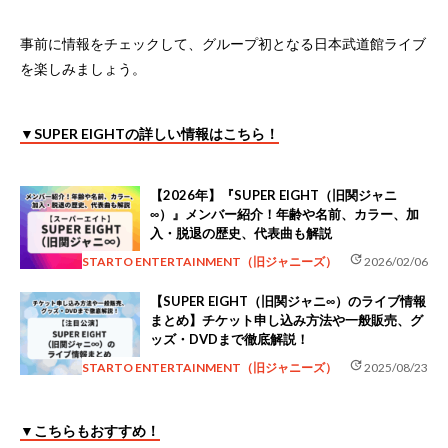
事前に情報をチェックして、グループ初となる日本武道館ライブ
を楽しみましょう。
▼SUPER EIGHTの詳しい情報はこちら！
【2026年】『SUPER EIGHT（旧関ジャニ
∞）』メンバー紹介！年齢や名前、カラー、加
入・脱退の歴史、代表曲も解説
update
STARTO ENTERTAINMENT（旧ジャニーズ）
2026/02/06
【SUPER EIGHT（旧関ジャニ∞）のライブ情報
まとめ】チケット申し込み方法や一般販売、グ
ッズ・DVDまで徹底解説！
update
STARTO ENTERTAINMENT（旧ジャニーズ）
2025/08/23
▼こちらもおすすめ！