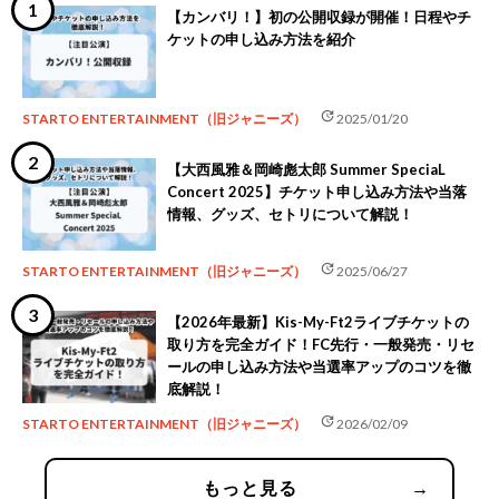
【カンバリ！】初の公開収録が開催！日程やチ
ケットの申し込み方法を紹介
update
STARTO ENTERTAINMENT（旧ジャニーズ）
2025/01/20
【大西風雅＆岡崎彪太郎 Summer SpeciaL
Concert 2025】チケット申し込み方法や当落
情報、グッズ、セトリについて解説！
update
STARTO ENTERTAINMENT（旧ジャニーズ）
2025/06/27
【2026年最新】Kis-My-Ft2ライブチケットの
取り方を完全ガイド！FC先行・一般発売・リセ
ールの申し込み方法や当選率アップのコツを徹
底解説！
update
STARTO ENTERTAINMENT（旧ジャニーズ）
2026/02/09
もっと見る
→