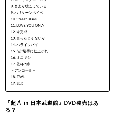
8. 音楽が聴こえている
9. ハリケーンベイベ
10. Street Blues
11. LOVE YOU ONLY
12. 未完成
13. 言ったじゃないか
14. ハライッパイ
15. “超”勝手に仕上がれ
16. オニギシ
17. 乾杯!!節
－アンコール－
18. T.W.L
19. 友よ
『超八 in 日本武道館』DVD発売はあ
る？