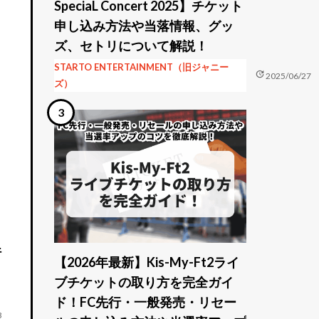
SpeciaL Concert 2025】チケット
申し込み方法や当落情報、グッ
ズ、セトリについて解説！
STARTO ENTERTAINMENT（旧ジャニー
update
2025/06/27
ズ）
行
【2026年最新】Kis-My-Ft2ライ
ブチケットの取り方を完全ガイ
ド！FC先行・一般発売・リセー
3