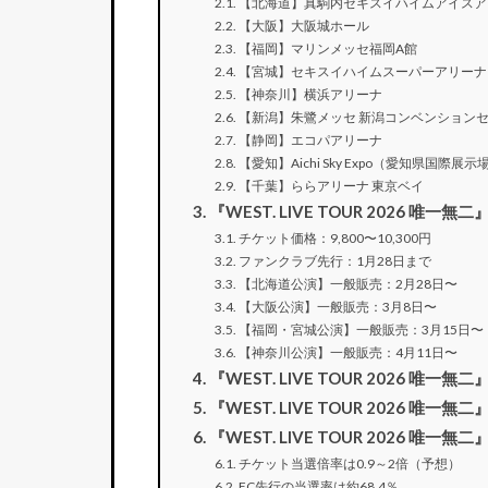
【北海道】真駒内セキスイハイムアイスア
【大阪】大阪城ホール
【福岡】マリンメッセ福岡A館
【宮城】セキスイハイムスーパーアリーナ
【神奈川】横浜アリーナ
【新潟】朱鷺メッセ 新潟コンベンション
【静岡】エコパアリーナ
【愛知】Aichi Sky Expo（愛知県国際展
【千葉】ららアリーナ 東京ベイ
『WEST. LIVE TOUR 2026 
チケット価格：9,800〜10,300円
ファンクラブ先行：1月28日まで
【北海道公演】一般販売：2月28日〜
【大阪公演】一般販売：3月8日〜
【福岡・宮城公演】一般販売：3月15日〜
【神奈川公演】一般販売：4月11日〜
『WEST. LIVE TOUR 2026 
『WEST. LIVE TOUR 2026 
『WEST. LIVE TOUR 2026 
チケット当選倍率は0.9～2倍（予想）
FC先行の当選率は約68.4％