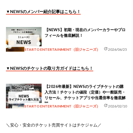
▼NEWSのメンバー紹介記事はこちら！
【NEWS】初期・現在のメンバーカラーやプロ
フィールを徹底解説！
update
STARTO ENTERTAINMENT（旧ジャニーズ）
2026/06/25
▼NEWSのチケットの取り方ガイドはこちら！
【2026年最新】NEWSのライブチケットの購
入方法！チケットの値段（定価）や一般販売・
リセール、チケットアプリや当選倍率を徹底解
説
update
STARTO ENTERTAINMENT（旧ジャニーズ）
2026/02/10
＼安心・安全のチケット売買サイトはチケジャム／