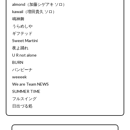
almond（加藤シゲアキ ソロ）
kawaii（増田貴久 ソロ）
鳴神舞
うらめしや
ギフテッド
Sweet Martini
夜よ踊れ
U R not alone
BURN
バンビーナ
weeeek
We are Team NEWS
SUMMER TIME
フルスイング
日出づる処