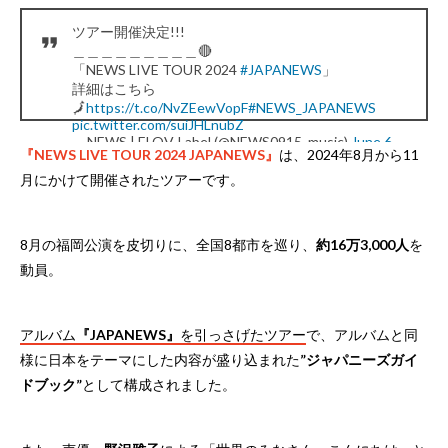
ツアー開催決定!!!
＿＿＿＿＿＿＿＿＿🔴
「NEWS LIVE TOUR 2024
#JAPANEWS
」
詳細はこちら
🗾
https://t.co/NvZEewVopF
#NEWS_JAPANEWS
pic.twitter.com/suiJHLnubZ
— NEWS | ELOV-Label (@NEWS0915_music)
June 6,
『NEWS LIVE TOUR 2024 JAPANEWS』
は、2024年8月から11
2024
月にかけて開催されたツアーです。
8月の福岡公演を皮切りに、全国8都市を巡り、
約16万3,000人
を
動員。
アルバム
『JAPANEWS』
を引っさげたツアー
で、アルバムと同
様に日本をテーマにした内容が盛り込まれた
”ジャパニーズガイ
ドブック”
として構成されました。