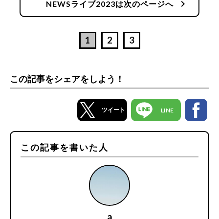
chevron_right
NEWSライブ2023は次のページへ
1
2
3
この記事をシェアをしよう！
ツイート
LINE
この記事を書いた人
a