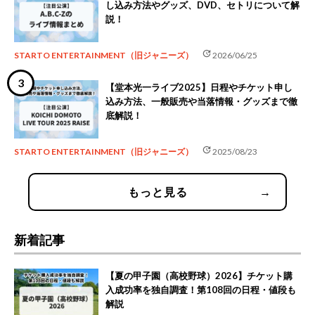
し込み方法やグッズ、DVD、セトリについて解
説！
update
STARTO ENTERTAINMENT（旧ジャニーズ）
2026/06/25
【堂本光一ライブ2025】日程やチケット申し
込み方法、一般販売や当落情報・グッズまで徹
底解説！
update
STARTO ENTERTAINMENT（旧ジャニーズ）
2025/08/23
もっと見る
→
新着記事
【夏の甲子園（高校野球）2026】チケット購
入成功率を独自調査！第108回の日程・値段も
解説