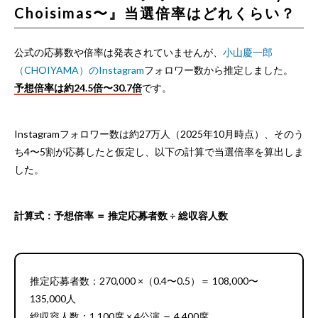
Choisimas〜』当選倍率はどれくらい？
公式の応募数や倍率は発表されていませんが、
小山慶一郎
（CHOIYAMA）のInstagram
フォロワー数から推定しました。
予想倍率は約24.5倍〜30.7倍
です。
Instagramフォロワー数は約27万人（2025年10月時点）、そのう
ち4〜5割が応募したと仮定し、以下の計算で当選倍率を算出しま
した。
計算式：予想倍率 ＝ 推定応募者数 ÷ 総収容人数
推定応募者数：270,000 ×（0.4〜0.5）＝ 108,000〜
135,000人
総収容人数：1,100席 × 4公演 ＝ 4,400席