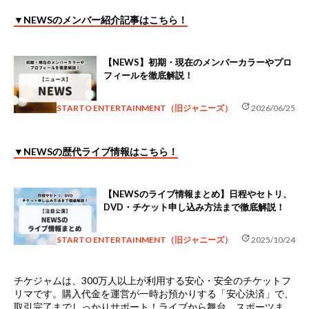
▼NEWSのメンバー紹介記事はこちら！
【NEWS】初期・現在のメンバーカラーやプロ
フィールを徹底解説！
update
STARTO ENTERTAINMENT（旧ジャニーズ）
2026/06/25
▼NEWSの歴代ライブ情報はこちら！
【NEWSのライブ情報まとめ】日程やセトリ、
DVD・チケット申し込み方法まで徹底解説！
update
STARTO ENTERTAINMENT（旧ジャニーズ）
2025/10/24
チケジャムは、
300万人以上が利用する安心・安全のチケットフ
リマ
です。購入代金を運営が一時お預かりする「安心決済」で、
取引完了までしっかりサポート！ライブから舞台、スポーツま