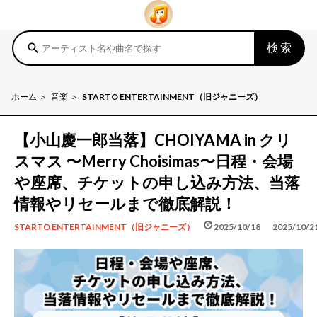
検索
search
ホーム
音楽
STARTO ENTERTAINMENT（旧ジャニーズ）
【小山慶一郎当落】CHOIYAMA in クリ
スマス 〜Merry Choisimas〜日程・会場
や座席、チケットの申し込み方法、当落
情報やリセールまで徹底解説！
schedule
update
2025/10/18
2025/10/2
STARTO ENTERTAINMENT（旧ジャニーズ）