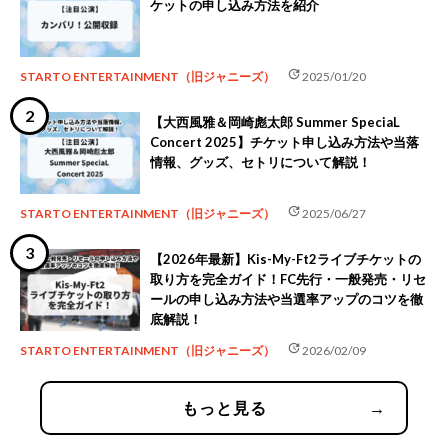
ケットの申し込み方法を紹介
update
STARTO ENTERTAINMENT（旧ジャニーズ）
2025/01/20
【大西風雅＆岡崎彪太郎 Summer SpeciaL
Concert 2025】チケット申し込み方法や当落
情報、グッズ、セトリについて解説！
update
STARTO ENTERTAINMENT（旧ジャニーズ）
2025/06/27
【2026年最新】Kis-My-Ft2ライブチケットの
取り方を完全ガイド！FC先行・一般発売・リセ
ールの申し込み方法や当選率アップのコツを徹
底解説！
update
STARTO ENTERTAINMENT（旧ジャニーズ）
2026/02/09
もっと見る
→