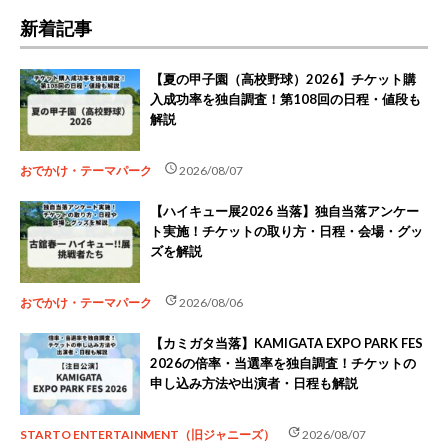
新着記事
【夏の甲子園（高校野球）2026】チケット購
入成功率を独自調査！第108回の日程・値段も
解説
schedule
おでかけ・テーマパーク
2026/08/07
【ハイキュー展2026 当落】独自当落アンケー
ト実施！チケットの取り方・日程・会場・グッ
ズを解説
update
おでかけ・テーマパーク
2026/08/06
【カミガタ当落】KAMIGATA EXPO PARK FES
2026の倍率・当選率を独自調査！チケットの
申し込み方法や出演者・日程も解説
update
STARTO ENTERTAINMENT（旧ジャニーズ）
2026/08/07