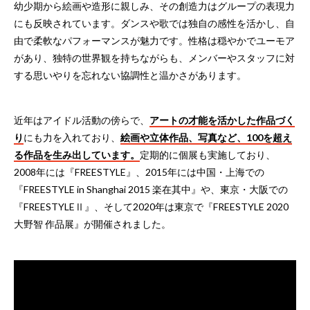
幼少期から絵画や造形に親しみ、その創造力はグループの表現力
にも反映されています。ダンスや歌では独自の感性を活かし、自
由で柔軟なパフォーマンスが魅力です。性格は穏やかでユーモア
があり、独特の世界観を持ちながらも、メンバーやスタッフに対
する思いやりを忘れない協調性と温かさがあります。
近年はアイドル活動の傍らで、
アートの才能を活かした作品づく
り
にも力を入れており、
絵画や立体作品、写真など、100を超え
る作品を生み出しています。
定期的に個展も実施しており、
2008年には『FREESTYLE』、2015年には中国・上海での
『FREESTYLE in Shanghai 2015 楽在其中』や、東京・大阪での
『FREESTYLEⅡ』、そして2020年は東京で『FREESTYLE 2020
大野智 作品展』が開催されました。