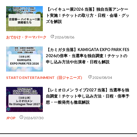
【ハイキュー展2026 当落】独自当落アンケー
ト実施！チケットの取り方・日程・会場・グッ
ズを解説
update
おでかけ・テーマパーク
2026/08/06
【カミガタ当落】KAMIGATA EXPO PARK FES
2026の倍率・当選率を独自調査！チケットの
申し込み方法や出演者・日程も解説
update
STARTO ENTERTAINMENT（旧ジャニーズ）
2026/08/04
【レミオロメン ライブ2027 当落】当選率を独
自調査！チケット申し込み方法・日程・倍率予
想・一般発売も徹底解説
schedule
JPOP
2026/07/30