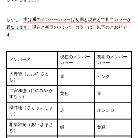
しかし、
実は
嵐
のメンバーカラーは初期と現在とで担当カラーが
異なります。
現在と初期のメンバーカラーは、以下のとおりで
す。
現在のメンバー
初期のメンバー
メンバー名
カラー
カラー
大野智（おおの さと
青
ピンク
し）
二宮和也（にのみや か
黄色
青
ずなり）
櫻井翔（さくらい しょ
赤
オレンジ
う）
相葉雅紀（あいば まさ
緑
黄緑
き）