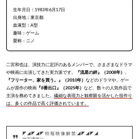
生年月日：1983年6月17日
出身地：東京都
血液型：A型
趣味：ゲーム
愛称：ニノ
二宮和也は、演技力に定評のあるメンバーで、さまざまなドラマ
や映画に出演してきた実力派です。
『流星の絆』（2008年）
、
『フリーター、家を買う。』（2010年）
などのドラマや、ゲー
ムが原作の映画
『8番出口』（2025年）
など、数々の人気作品で
主演を務めてきました。
繊細な表現力と観察眼を活かした役作り
は、多くの作品で高く評価されています。
◤◢◤◢◤ 特 報 映 像 解 禁 ◢◤◢◤◢