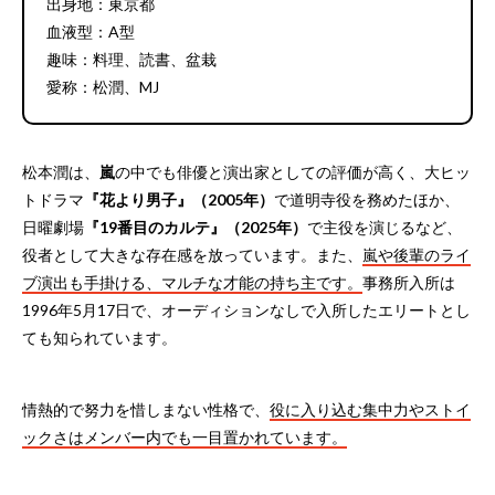
出身地：東京都
血液型：A型
趣味：料理、読書、盆栽
愛称：松潤、MJ
松本潤は、
嵐
の中でも俳優と演出家としての評価が高く、大ヒッ
トドラマ
『花より男子』（2005年）
で道明寺役を務めたほか、
日曜劇場
『19番目のカルテ』（2025年）
で主役を演じるなど、
役者として大きな存在感を放っています。また、
嵐や後輩のライ
ブ演出も手掛ける、マルチな才能の持ち主です。
事務所入所は
1996年5月17日で、オーディションなしで入所したエリートとし
ても知られています。
情熱的で努力を惜しまない性格で、
役に入り込む集中力やストイ
ックさはメンバー内でも一目置かれています。