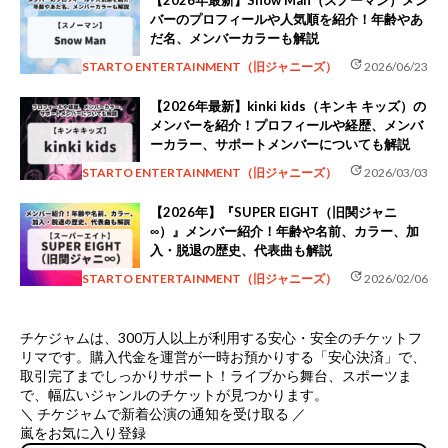
【2026年最新】Snow Man（スノーマン）メン
バーのプロフィールや人気順を紹介！年齢やあ
だ名、メンバーカラーも解説
update
STARTO ENTERTAINMENT（旧ジャニーズ）
2026/06/23
【2026年最新】kinki kids（キンキ キッズ）の
メンバーを紹介！プロフィールや経歴、メンバ
ーカラー、サポートメンバーについても解説
update
STARTO ENTERTAINMENT（旧ジャニーズ）
2026/03/03
【2026年】『SUPER EIGHT（旧関ジャニ
∞）』メンバー紹介！年齢や名前、カラー、加
入・脱退の歴史、代表曲も解説
update
STARTO ENTERTAINMENT（旧ジャニーズ）
2026/02/06
チケジャムは、
300万人以上が利用する安心・安全のチケットフ
リマ
です。購入代金を運営が一時お預かりする「安心決済」で、
取引完了までしっかりサポート！ライブから舞台、スポーツま
で、幅広いジャンルのチケットが見つかります。
＼ チケジャムで新着公演の通知を受け取る ／
嵐をお気に入り登録