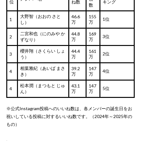
位
ね数
キング
数
大野智（おおの さと
46.6
155
1位
1
万
万
し）
二宮和也（にのみや か
44.8
169
3位
2
万
万
ずなり）
櫻井翔（さくらい しょ
44.4
161
2位
3
万
万
う）
相葉雅紀（あいば まさ
39.2
147
4位
4
万
万
き）
松本潤（まつもと じゅ
43.1
147
5位
4
万
万
ん）
※公式Instagram投稿へのいいね数は、各メンバーの誕生日をお
祝いしている投稿に対するいいね数です。（2024年～2025年の
もの）