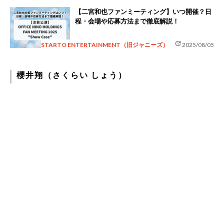
【二宮和也ファンミーティング】いつ開催？日
程・会場や応募方法まで徹底解説！
update
STARTO ENTERTAINMENT（旧ジャニーズ）
2025/08/05
櫻井翔（さくらい しょう）