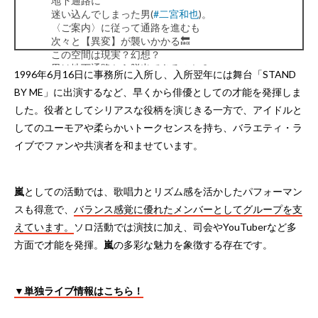
地下通路に
迷い込んでしまった男(
#二宮和也
)。
〈ご案内〉に従って通路を進むも
次々と【異変】が襲いかかる🔙
この空間は現実？幻想？
男は地下通路から脱出できるのか？
1996年6月16日に事務所に入所し、入所翌年には舞台「STAND
映画『
#８番出口
』
BY ME」に出演するなど、早くから俳優としての才能を発揮しま
🎥𝟴.𝟮𝟵 𝗙𝗿𝗶 𝗥𝗼𝗮𝗱𝘀𝗵𝗼𝘄
pic.twitter.com/LHR9ZhY2Rc
した。役者としてシリアスな役柄を演じきる一方で、アイドルと
— 映画『８番出口』【公式】 (@exit8_movie)
March
してのユーモアや柔らかいトークセンスを持ち、バラエティ・ラ
27, 2025
イブでファンや共演者を和ませています。
嵐
としての活動では、歌唱力とリズム感を活かしたパフォーマン
スも得意で、
バランス感覚に優れたメンバーとしてグループを支
えています。
ソロ活動では演技に加え、司会やYouTuberなど多
方面で才能を発揮。
嵐
の多彩な魅力を象徴する存在です。
▼単独ライブ情報はこちら！