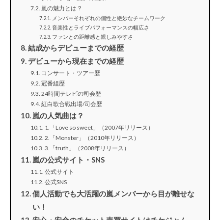
嵐の魅力とは？
メンバーそれぞれの個性と絶妙なチームワーク
音楽性とライブパフォーマンスの幅広さ
ファンとの距離感と親しみやすさ
結成からデビューまでの経歴
デビューから現在までの経歴
コンサート・ツアー歴
冠番組歴
24時間テレビの司会歴
紅白歌合戦出場/司会歴
嵐の人気曲は？
1.「Love so sweet」（2007年リリース）
2.「Monster」（2010年リリース）
3.「truth」（2008年リリース）
嵐の公式サイト・SNS
公式サイト
公式SNS
個人活動でも大活躍の嵐メンバーから目が離せな
い！