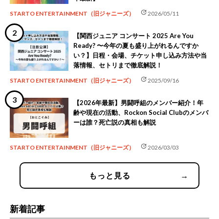
update
STARTO ENTERTAINMENT（旧ジャニーズ）
2026/05/11
【関西ジュニア コンサート 2025 Are You
Ready? 〜今年の夏も盛り上がれるんですか
い？】日程・会場、チケット申し込み方法や当
落情報、セトリまで徹底解説！
update
STARTO ENTERTAINMENT（旧ジャニーズ）
2025/09/16
【2026年最新】男闘呼組のメンバー紹介！年
齢や現在の活動、Rockon Social Clubのメンバ
ーは誰？死亡説の真相も解説
update
STARTO ENTERTAINMENT（旧ジャニーズ）
2026/03/03
もっと見る
→
新着記事