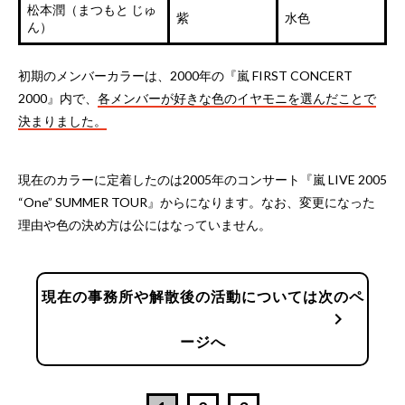
松本潤（まつもと じゅ
紫
水色
ん）
初期のメンバーカラーは、2000年の『嵐 FIRST CONCERT
2000』内で、
各メンバーが好きな色のイヤモニを選んだことで
決まりました。
現在のカラーに定着したのは2005年のコンサート『嵐 LIVE 2005
“One” SUMMER TOUR』からになります。なお、変更になった
理由や色の決め方は公にはなっていません。
現在の事務所や解散後の活動については次のペ
chevron_right
ージへ