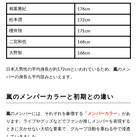
相葉雅紀
176cm
松本潤
172cm
櫻井翔
171cm
二宮和也
168cm
大野智
166cm
日本人男性の平均身長が約172cmといわれているため、
嵐
のメン
バーの身長も平均並みといえます。
嵐のメンバーカラーと初期との違い
嵐
のメンバーには、それぞれを象徴する
「メンバーカラー」
があ
ります。ライブやグッズなどでファンが推しメンバーを表現する
ときに欠かせない大切な要素で、グループ活動を重ねる中で浸透
していきました。