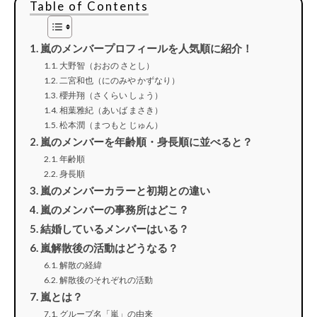
Table of Contents
嵐のメンバープロフィールを人気順に紹介！
大野智（おおの さとし）
二宮和也（にのみや かずなり）
櫻井翔（さくらい しょう）
相葉雅紀（あいば まさき）
松本潤（まつもと じゅん）
嵐のメンバーを年齢順・身長順に並べると？
年齢順
身長順
嵐のメンバーカラーと初期との違い
嵐のメンバーの事務所はどこ？
結婚しているメンバーはいる？
嵐解散後の活動はどうなる？
解散の経緯
解散後のそれぞれの活動
嵐とは？
グループ名「嵐」の由来