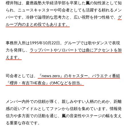
櫻井翔は、慶應義塾大学経済学部を卒業した
嵐
の知性派として知
られ、ニュースキャスターや司会者としても活躍する頼れるメン
バーです。冷静で論理的な思考力と、広い視野を持つ性格で、
グ
ループ内のまとめ役でもあります。
事務所入所は1995年10月22日。グループでは歌やダンスで表現
力を発揮し、
ラップパートやソロパートでは曲にアクセントを加
えます。
司会者としては、
『news zero』のキャスター、バラエティ番組
『櫻井・有吉THE夜会』のMCなどを担当。
メンバー内外での信頼が厚く、親しみやすい人柄のためか、距離
感の近いアイドルとしてファンから信頼を集めています。情報発
信力や多方面での活動を通じ、
嵐
の音楽性やステージの幅を支え
る重要な存在です。