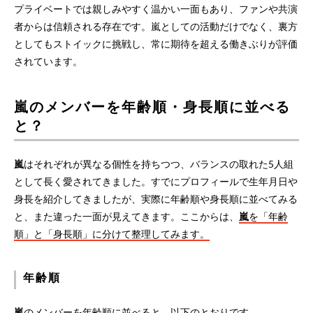
プライベートでは親しみやすく温かい一面もあり、ファンや共演
者からは信頼される存在です。嵐としての活動だけでなく、裏方
としてもストイックに挑戦し、常に期待を超える働きぶりが評価
されています。
嵐のメンバーを年齢順・身長順に並べる
と？
嵐
はそれぞれが異なる個性を持ちつつ、バランスの取れた5人組
として長く愛されてきました。すでにプロフィールで生年月日や
身長を紹介してきましたが、実際に年齢順や身長順に並べてみる
と、また違った一面が見えてきます。ここからは、
嵐
を「年齢
順」と「身長順」に分けて整理してみます。
年齢順
嵐
のメンバーを年齢順に並べると、以下のとおりです。