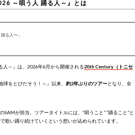
our 2026 ～唄う人 踊る人～』とは
唄う人 踊る人〜」
 ～唄う人 踊る人～』は、2026年6月から開催される
20th Century（トニセ
rch 5, 2026
 2024 ～地球をとびだそう！～』以来、
約2年ぶりのツアー
となり、全
SAMが担当。ツアータイトルには、“唄うこと” “踊ること”と
ジで歌い踊り続けていくという想いが込められています。