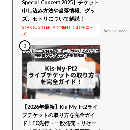
SpeciaL Concert 2025】チケット
申し込み方法や当落情報、グッ
ズ、セトリについて解説！
STARTO ENTERTAINMENT（旧ジャニー
update
2025/06/27
ズ）
し
【2026年最新】Kis-My-Ft2ライ
ブチケットの取り方を完全ガイ
ド！FC先行・一般発売・リセー