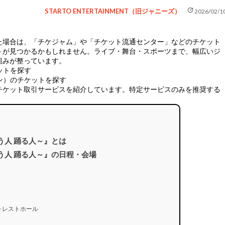
update
STARTO ENTERTAINMENT（旧ジャニーズ）
2026/02/1
た場合は、
「チケジャム」や「チケット流通センター」などのチケット
トが見つかるかもしれません。ライブ・舞台・スポーツまで、幅広いジ
組みが整っています。
ケットを探す
ニセン）のチケットを探す
チケット取引サービスを紹介しています。特定サービスのみを推奨する
6 ～唄う人 踊る人～』とは
026 ～唄う人 踊る人～』の日程・会場
フォレストホール