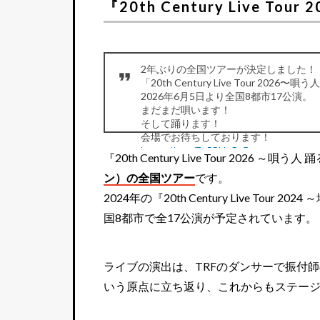
『20th Century Live T
2年ぶりの全国ツアーが決定しました！
「20th Century Live Tour 2026〜
2026年6月5日より全国8都市17公演。
まだまだ唄います​！
そして踊ります​！
会場でお​待ちしております！
https://t.co/Fp5RNpPpBz
『20th Century Live Tour 2026
byスタッフ
#トニセン
#20thCentury
— 20th Century (@20thCentury_SIN)
Ma
ン）の全国ツアー
です。
2024年の『20th Century Live Tour
国8都市で全17公演が予定されています。
ライブの演出は、TRFのダンサーで振付師の
いう原点に立ち返り、これからもステー