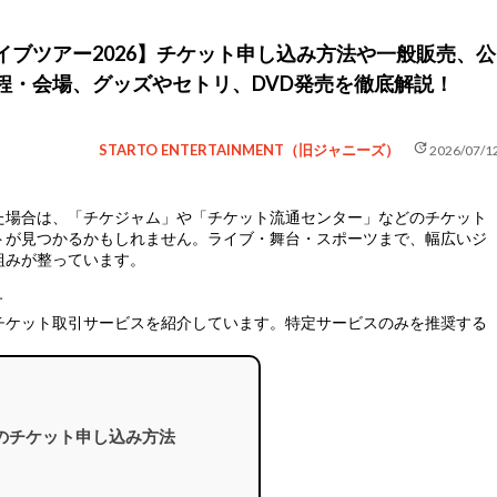
イブツアー2026】チケット申し込み方法や一般販売、公
程・会場、グッズやセトリ、DVD発売を徹底解説！
update
STARTO ENTERTAINMENT（旧ジャニーズ）
2026/07/1
た場合は、
「チケジャム」や「チケット流通センター」などのチケット
トが見つかるかもしれません。ライブ・舞台・スポーツまで、幅広いジ
組みが整っています。
す
チケット取引サービスを紹介しています。特定サービスのみを推奨する
 KMK』のチケット申し込み方法
～