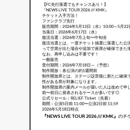
【FC先行落選でもチャンスあり！】
『NEWS LIVE TOUR 2026 /// KMK』
チケット入手方法！
ファンクラブ先行
販売期間：2026年5月13日（水）10:00～5月22
当落日：2026年6月17日（水）
復活当選：2026年7月上旬〜中旬頃
復活当選とは、一度チケット抽選に落選した公
って空席が出た場合や追加で座席が確保できた
なお、再申し込みは不要です！
一般販売
受付期間：2026年7月18日～（予想）
制作開放：各公演の約1週間前
制作開放席とは、ステージ設営後に新たに確保
性がある席が対象になります。
制作開放席の案内メールが届いた人は改めて申
前〜前日に発表されるケースが多いです◎
公式リセール：RELIEF Ticket（先着）
期間：公演5日前 11:00〜公演2日前 11:59
2026年5月18日時点
『NEWS LIVE TOUR 2026 /// KMK』
のチ