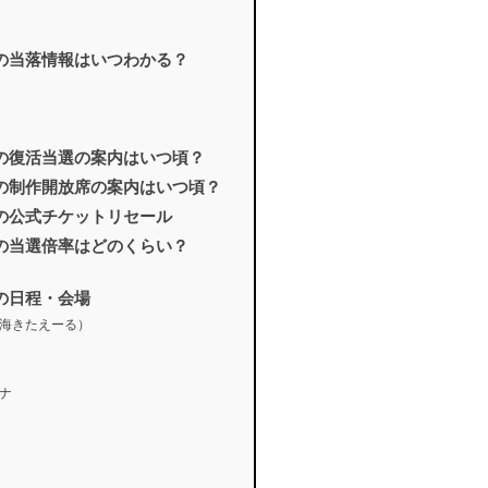
 KMK』の当落情報はいつわかる？
 KMK』の復活当選の案内はいつ頃？
/ KMK』の制作開放席の案内はいつ頃？
 KMK』の公式チケットリセール
 KMK』の当選倍率はどのくらい？
MK』の日程・会場
海きたえーる）
ナ