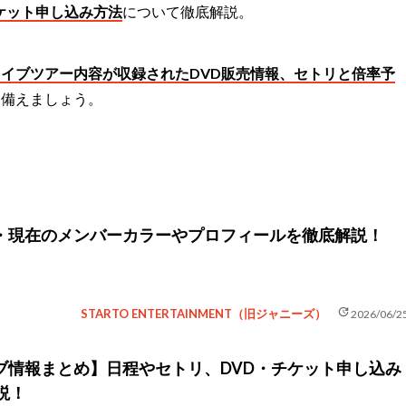
K』のチケット申し込み方法
について徹底解説。
イブツアー内容が収録されたDVD販売情報、セトリと倍率予
に備えましょう。
期・現在のメンバーカラーやプロフィールを徹底解説！
update
STARTO ENTERTAINMENT（旧ジャニーズ）
2026/06/2
イブ情報まとめ】日程やセトリ、DVD・チケット申し込み
説！