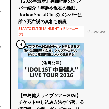
【2026年最新】男闘呼組のメン
バー紹介！年齢や現在の活動、
4
Rockon Social Clubのメンバーは
誰？死亡説の真相も解説
STARTO ENTERTAINMENT（旧ジャニー
update
2026/03/03
ズ）
0
販
【中島健人ライブツアー2026】
チケット申し込み方法や当落、公
6
演日程・会場、グッズやセトリ、