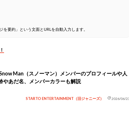
ージを要約」という文面とURLを自動入力します。
ら！
】Snow Man（スノーマン）メンバーのプロフィールや人
齢やあだ名、メンバーカラーも解説
update
STARTO ENTERTAINMENT（旧ジャニーズ）
2026/06/2