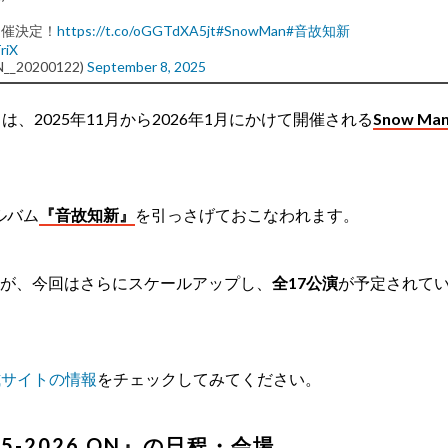
N 開催決定！
https://t.co/oGGTdXA5jt
#SnowMan
#音故知新
riX
N__20200122)
September 8, 2025
』
は、2025年11月から2026年1月にかけて開催される
Snow Ma
ルバム
『音故知新』
を引っさげておこなわれます。
したが、今回はさらにスケールアップし、
全17公演
が予定されて
式サイトの情報
をチェックしてみてください。
2025-2026 ON』の日程・会場