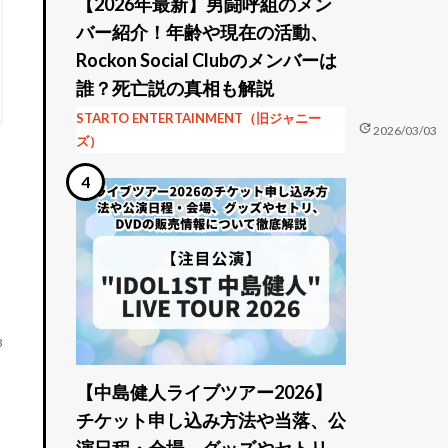
【2026年最新】男闘呼組のメン
バー紹介！年齢や現在の活動、
Rockon Social Clubのメンバーは
誰？死亡説の真相も解説
STARTO ENTERTAINMENT（旧ジャニー
update
2026/03/03
ズ）
3
【中島健人ライブツアー2026】
チケット申し込み方法や当落、公
演日程・会場、グッズやセトリ、