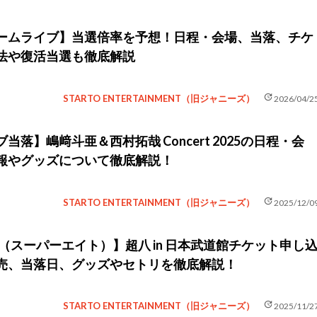
ームライブ】当選倍率を予想！日程・会場、当落、チケ
法や復活当選も徹底解説
update
STARTO ENTERTAINMENT（旧ジャニーズ）
2026/04/2
当落】嶋﨑斗亜＆西村拓哉 Concert 2025の日程・会
報やグッズについて徹底解説！
update
STARTO ENTERTAINMENT（旧ジャニーズ）
2025/12/0
GHT（スーパーエイト）】超八 in 日本武道館チケット申し
売、当落日、グッズやセトリを徹底解説！
update
STARTO ENTERTAINMENT（旧ジャニーズ）
2025/11/2