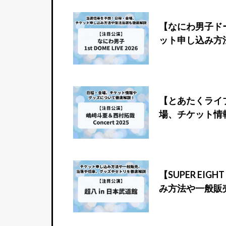
【なにわ男子ド
ット申し込み方
【とあたくライブ
場、チケット情
【SUPER EI
み方法や一般販