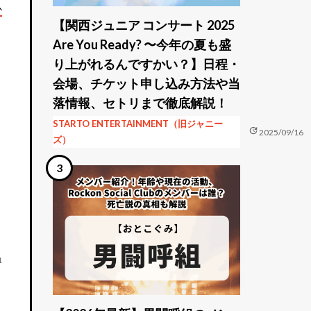
か
【関西ジュニア コンサート 2025
Are You Ready? 〜今年の夏も盛
り上がれるんですかい？】日程・
さ
会場、チケット申し込み方法や当
落情報、セトリまで徹底解説！
STARTO ENTERTAINMENT（旧ジャニー
update
2025/09/16
ズ）
1