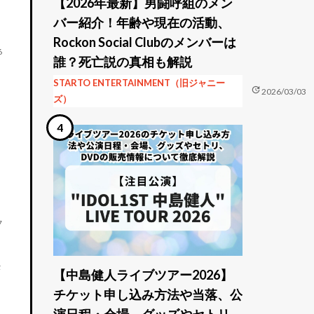
【2026年最新】男闘呼組のメン
バー紹介！年齢や現在の活動、
Rockon Social Clubのメンバーは
6
誰？死亡説の真相も解説
STARTO ENTERTAINMENT（旧ジャニー
update
2026/03/03
ズ）
7
決
【中島健人ライブツアー2026】
チケット申し込み方法や当落、公
演日程・会場、グッズやセトリ、