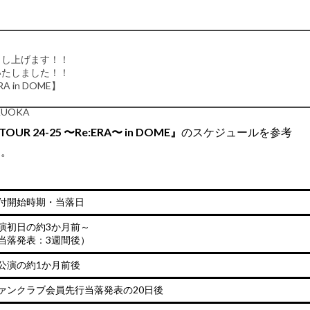
願い申し上げます！！
決定いたしました！！
【King & Prince LIVE TOUR 24-25 Re:ERA in DOME】
KUOKA
VE TOUR 24-25 〜Re:ERA〜 in DOME』
のスケジュールを参考
た。
mber 31, 2024
付開始時期・当落日
演初日の約3か月前～
当落発表：3週間後）
公演の約1か月前後
ァンクラブ会員先行当落発表の20日後