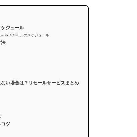
売スケジュール
Re:ERA～ in DOME』のスケジュール
方法
トが取れない場合は？リセールサービスまとめ
段
るコツ