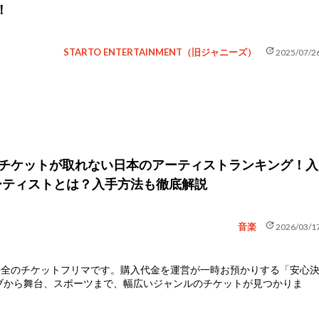
！
update
STARTO ENTERTAINMENT（旧ジャニーズ）
2025/07/2
新】チケットが取れない日本のアーティストランキング！入
ーティストとは？入手方法も徹底解説
update
音楽
2026/03/1
安全のチケットフリマ
です。購入代金を運営が一時お預かりする「安心
ブから舞台、スポーツまで、幅広いジャンルのチケットが見つかりま