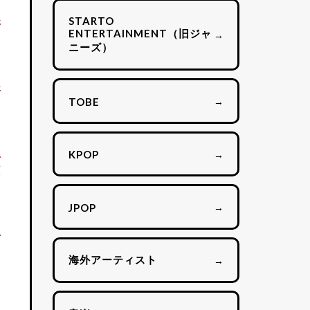
れ
STARTO
ENTERTAINMENT（旧ジャ
→
ニーズ）
非
→
TOBE
設
→
KPOP
演
→
JPOP
で
海外アーティスト
→