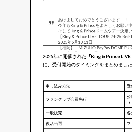
あけましておめでとうございます！！
今年もKing & Princeをよろしくお
そしてKing & Princeドームツアー
2025年5月10,11日
【福岡】 MIZUHO PayPay DOME FU
2025年7月10,11,12日
2025年に開催された
『King & Prince LI
【東京】…
pic.twitter.com/6FzvjI8pEd
に、受付開始のタイミングをまとめまし
— King & Prince (@kp_official0523)
Dece
申し込み方法
受
公
ファンクラブ会員先行
（
一般販売
各
復活当選
フ