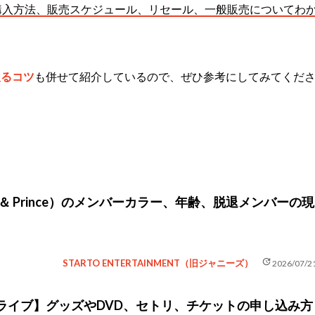
購入方法、販売スケジュール、リセール、一般販売についてわ
取るコツ
も併せて紹介しているので、ぜひ参考にしてみてくだ
g ＆ Prince）のメンバーカラー、年齢、脱退メンバーの現
update
STARTO ENTERTAINMENT（旧ジャニーズ）
2026/07/2
ライブ】グッズやDVD、セトリ、チケットの申し込み方