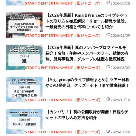
update
STARTO ENTERTAINMENT（旧ジャニーズ）
2026/03/28
【2026年最新】King＆Princeのライブチケッ
トの取り方を徹底解説！リセール情報や値段、
一般発売の日程と倍率についても紹介
update
STARTO ENTERTAINMENT（旧ジャニーズ）
2026/02/09
【2026年最新】嵐のメンバープロフィールを
紹介！名前・年齢やメンバーカラー、結婚の有
無、所属事務所、グループの経歴を徹底解説
update
STARTO ENTERTAINMENT（旧ジャニーズ）
2026/03/03
【Aぇ! groupのライブ情報まとめ】ツアー日程
やDVD発売日、グッズ・セトリまで徹底解説！
update
STARTO ENTERTAINMENT（旧ジャニーズ）
2025/10/18
【カンバリ！】初の公開収録が開催！日程やチ
ケットの申し込み方法を紹介
update
STARTO ENTERTAINMENT（旧ジャニーズ）
2025/01/20