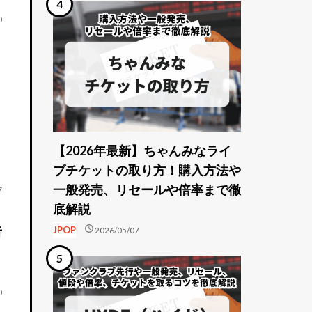
0
【2026年最新】ちゃんみなライ
ブチケットの取り方！購入方法や
一般発売、リセールや倍率まで徹
7
底解説
schedule
者
JPOP
2026/05/07
0