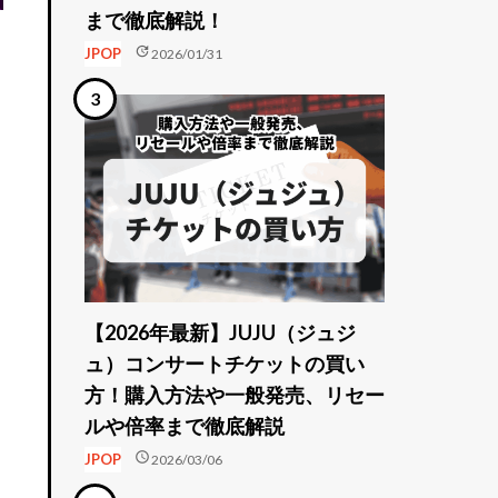
まで徹底解説！
update
JPOP
2026/01/31
【2026年最新】JUJU（ジュジ
ュ）コンサートチケットの買い
方！購入方法や一般発売、リセー
ルや倍率まで徹底解説
schedule
JPOP
2026/03/06