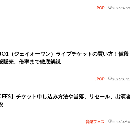
update
JPOP
2026/02/2
】JO1（ジェイオーワン）ライブチケットの買い方！値段
般販売、倍率まで徹底解説
schedule
JPOP
2026/03/2
USIC FES】チケット申し込み方法や当落、リセール、出演
説
update
音楽フェス
2025/09/3