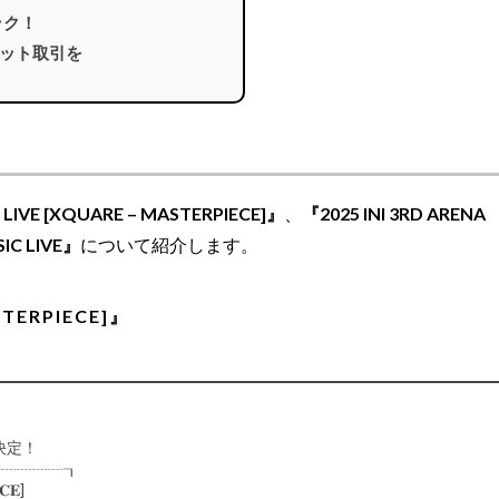
ック！
ット取引を
I LIVE [XQUARE – MASTERPIECE]』
、
『2025 INI 3RD ARENA
IC LIVE』
について紹介します。
STERPIECE]』
決定！
┈┈┈┈┈┒
𝐂𝐄]