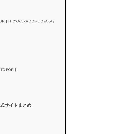
 POP!] IN KYOCERA DOME OSAKA』
Y TO POP!]』
公式サイトまとめ
？