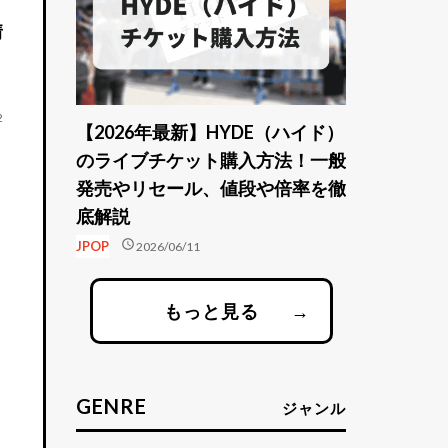
情
2
【2026年最新】HYDE（ハイド）
のライブチケット購入方法！一般
発売やリセール、値段や倍率を徹
底解説
schedule
JPOP
2026/06/11
もっと見る
→
GENRE
ジャンル