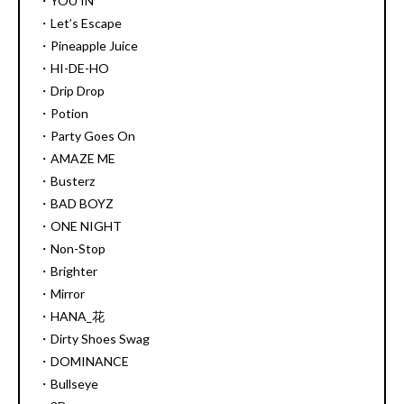
・YOU IN
・Let’s Escape
・Pineapple Juice
・HI-DE-HO
・Drip Drop
・Potion
・Party Goes On
・AMAZE ME
・Busterz
・BAD BOYZ
・ONE NIGHT
・Non-Stop
・Brighter
・Mirror
・HANA_花
・Dirty Shoes Swag
・DOMINANCE
・Bullseye