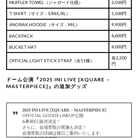
MUFFLER TOWEL（ジャガード仕様）
2,500円
T-SHIRT（サイズ：S/M/L/XL）
5,500円
ANORAK HOODIE（サイズ：M/L）
9,900円
6,600円
BACKPACK
4,000円
BUCKET HAT
各2,200
OFFICIAL LIGHT STICK STRAP（全11種）
円
ドーム公演『2025 INI LIVE [XQUARE –
MASTERPIECE]』の追加グッズ
𝟐𝟎𝟐𝟓 𝐈𝐍𝐈 𝐋𝐈𝐕𝐄 [𝐗𝐐𝐔𝐀𝐑𝐄 – 𝐌𝐀𝐒𝐓𝐄𝐑𝐏𝐈𝐄𝐂𝐄]
OFFICIAL GOODS LINEUP公開
&事前EC販売決定！
さらに、会場受取の実施も決定！
会場受取の詳細は後日ご案内いたします。