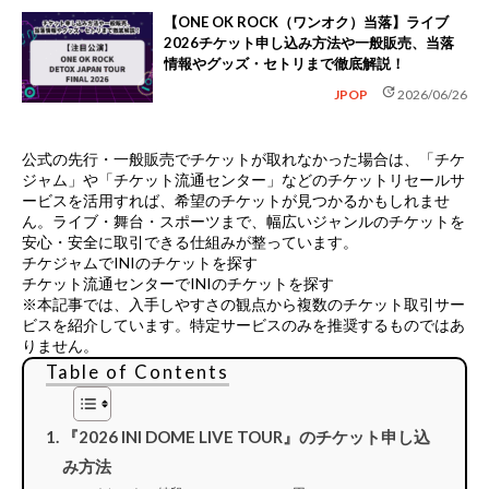
【ONE OK ROCK（ワンオク）当落】ライブ
2026チケット申し込み方法や一般販売、当落
情報やグッズ・セトリまで徹底解説！
update
JPOP
2026/06/26
公式の先行・一般販売でチケットが取れなかった場合は、
「チケ
ジャム」や「チケット流通センター」などのチケットリセールサ
ービス
を活用すれば、希望のチケットが見つかるかもしれませ
ん。ライブ・舞台・スポーツまで、幅広いジャンルのチケットを
安心・安全に取引できる仕組みが整っています。
チケジャムでINIのチケットを探す
チケット流通センターでINIのチケットを探す
※本記事では、入手しやすさの観点から複数のチケット取引サー
ビスを紹介しています。特定サービスのみを推奨するものではあ
りません。
Table of Contents
『2026 INI DOME LIVE TOUR』のチケット申し込
み方法