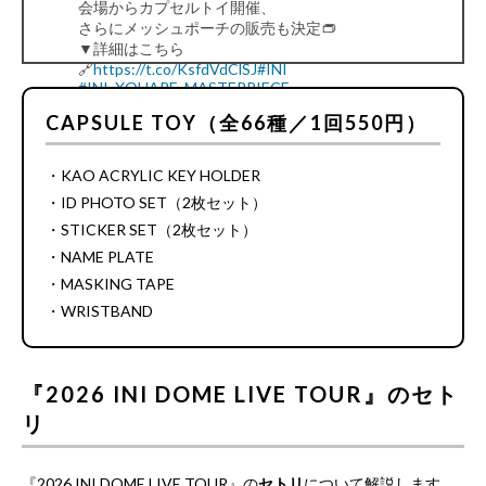
会場からカプセルトイ開催、
さらにメッシュポーチの販売も決定👝
▼詳細はこちら
🔗
https://t.co/KsfdVdClSJ
#INI
#INI_XQUARE_MASTERPIECE
pic.twitter.com/hgTovnlqcW
CAPSULE TOY（全66種／1回550円）
— INI (@official__INI)
September 4, 2025
・KAO ACRYLIC KEY HOLDER
・ID PHOTO SET（2枚セット）
・STICKER SET（2枚セット）
・NAME PLATE
・MASKING TAPE
・WRISTBAND
『2026 INI DOME LIVE TOUR』のセト
リ
『2026 INI DOME LIVE TOUR』の
セトリ
について解説します。