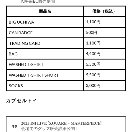
🗓️事前EC販売期間
8/19(火)17:00〜8/24(日)23:59
商品名
価格（税込）
🔗
https://t.co/5TWNaB9aH5
#INI
…
pic.twitter.com/W62tPkxx52
1,100円
BIG UCHIWA
— INI (@official__INI)
August 18, 2025
500円
CAN BADGE
1,100円
TRADING CARD
4,400円
BAG
5,500円
WASHED T-SHIRT
5,500円
WASHED T-SHIRT SHORT
3,000円
SOCKS
カプセルトイ
𝟐𝟎𝟐𝟓 𝐈𝐍𝐈 𝐋𝐈𝐕𝐄 [𝐗𝐐𝐔𝐀𝐑𝐄 – 𝐌𝐀𝐒𝐓𝐄𝐑𝐏𝐈𝐄𝐂𝐄]
会場でのグッズ販売詳細公開！