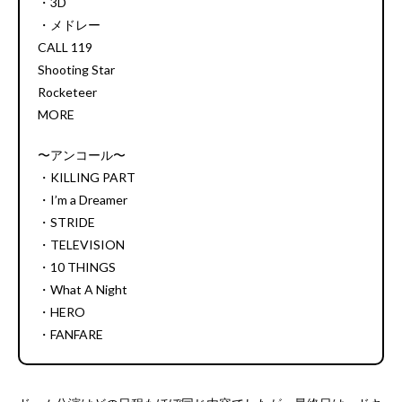
・3D
・メドレー
CALL 119
Shooting Star
Rocketeer
MORE
〜アンコール〜
・KILLING PART
・I’m a Dreamer
・STRIDE
・TELEVISION
・10 THINGS
・What A Night
・HERO
・FANFARE