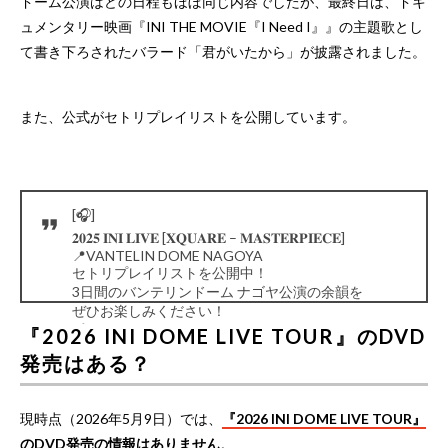
ドーム公演はどの日程もほぼ同じ内容でしたが、最終日は、ドキ
ュメンタリー映画『INI THE MOVIE『I Need I』』の主題歌とし
て書き下ろされたバラード「君がいたから」が披露されました。
また、公式がセトリプレイリストを公開しています。
[🎧]
𝟐𝟎𝟐𝟓 𝐈𝐍𝐈 𝐋𝐈𝐕𝐄 [𝐗𝐐𝐔𝐀𝐑𝐄 – 𝐌𝐀𝐒𝐓𝐄𝐑𝐏𝐈𝐄𝐂𝐄]
📍VANTELIN DOME NAGOYA
セトリプレイリストを公開中！
3日間のバンテリンドーム ナゴヤ公演の余韻を
ぜひお楽しみください！
🔗
https://t.co/YriD6MxaaA
#INI
『2026 INI DOME LIVE TOUR』のDVD
#INI_XQUARE_MASTERPIECE
発売はある？
— INI (@official__INI)
September 16, 2025
現時点（2026年5月9日）では、
『2026 INI DOME LIVE TOUR』
のDVD発売の情報はありません
。