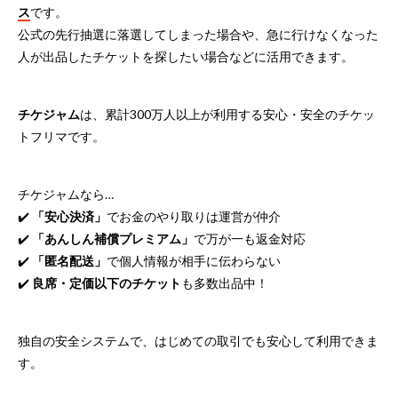
ス
です。
公式の先行抽選に落選してしまった場合や、急に行けなくなった
人が出品したチケットを探したい場合などに活用できます。
チケジャム
は、累計300万人以上が利用する安心・安全のチケッ
トフリマです。
チケジャムなら…
✔️
「安心決済」
でお金のやり取りは運営が仲介
✔️
「あんしん補償プレミアム」
で万が一も返金対応
✔️
「匿名配送」
で個人情報が相手に伝わらない
✔️
良席・定価以下のチケット
も多数出品中！
独自の安全システムで、はじめての取引でも安心して利用できま
す。