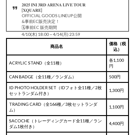
𝟐𝟎𝟐𝟓 𝐈𝐍𝐈 𝟑𝐑𝐃 𝐀𝐑𝐄𝐍𝐀 𝐋𝐈𝐕𝐄 𝐓𝐎𝐔𝐑
[𝐗𝐐𝐔𝐀𝐑𝐄]
OFFICIAL GOODS LINEUP公開
&事前EC販売決定！
🗓️事前EC 販売期間
4/10(木) 18:00 ~ 4/14(月) 23:59
▼詳細はこちら
価格（税
🔗
https://t.co/JeMXgzBsJF
#INI
#INI_XQUARE
商品名
込）
pic.twitter.com/b0CaWl0Xa0
— INI (@official__INI)
April 9, 2025
各1,100
ACRYLIC STAND（全11種）
円
CAN BADGE（全11種／ランダム）
500円
ID PHOTO HOLDER SET（IDフォト全11種／2枚
1,300円
セットランダム付き）
TRADING CARD（全166種／3枚セットランダ
1,100円
ム）
SACOCHE（トレーディングカード全11種／ラン
4,400円
ダム1枚付き）