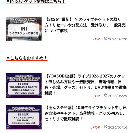
▼INIのチケット情報はこちら！
【2026年最新】INIのライブチケットの取り
方！リセールや分配方法、受け取り、一般発売
について解説
update
JPOP
2026/02/20
▼こちらもおすすめ！
【YOASOBI当落】ライブ2026-2027のチケッ
ト申し込み方法や一般販売日、当落情報、日
程・会場、グッズ、セトリ、DVD情報まで徹底
解説！
update
JPOP
2026/06/25
【あんステ当落】10周年ライブチケット申し込
み方法やキャスト、当落情報・グッズやDVD、
セトリまで徹底解説！
update
JPOP
2026/05/16