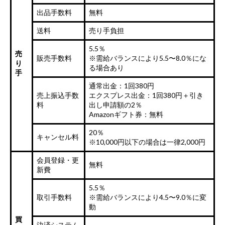
出品手数料
無料
送料
売り手負担
5.5％
売
販売手数料
※需給バランスにより5.5〜8.0％にな
り
る場合あり
手
通常出金：1回380円
売上振込手数
エクスプレス出金：1回380円＋引き
料
出し申請額の2％
Amazonギフト券：無料
20％
キャンセル料
※10,000円以下の場合は一律2,000円
会員登録・更
無料
新費
5.5％
取引手数料
※需給バランスにより4.5〜9.0％に変
動
買
決済システム