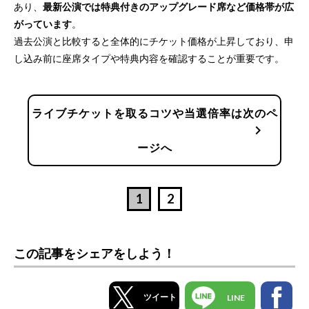
あり、
最新公演では特典付きのアップグレード席など価格帯が広
がっています
。
過去公演と比較すると全体的にチケット価格が上昇しており、申
し込み前に座席タイプや特典内容を確認することが重要です。
ライブチケットを取るコツや当選倍率は次のペ
chevron_right
ージへ
1
2
この記事をシェアをしよう！
ツイート
LINE