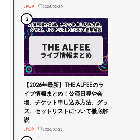
ー
update
JPOP
2026/02/20
【2026年最新】THE ALFEEのラ
イブ情報まとめ！公演日程や会
場、チケット申し込み方法、グッ
ズ、セットリストについて徹底解
説
schedule
JPOP
2026/02/23