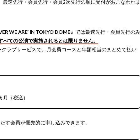
 永縁’』では、最速先行・会員先行・会員2次先行の順に受付がおこなわれ
VER WE ARE’ IN TOKYO DOME』
では最速先行・会員先行の
すべての公演で実施されるとは限りません。
額制のファンクラブサービスで、月会費コースと年額相当のまとめて払い
2ヵ月（税込）
満たす会員が優先的に申し込みできます。