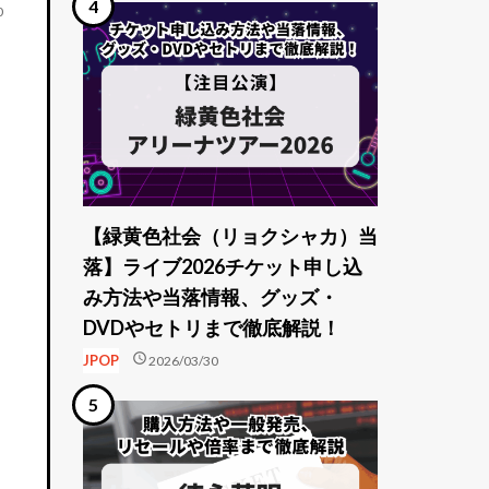
0
【緑黄色社会（リョクシャカ）当
落】ライブ2026チケット申し込
み方法や当落情報、グッズ・
DVDやセトリまで徹底解説！
schedule
JPOP
2026/03/30