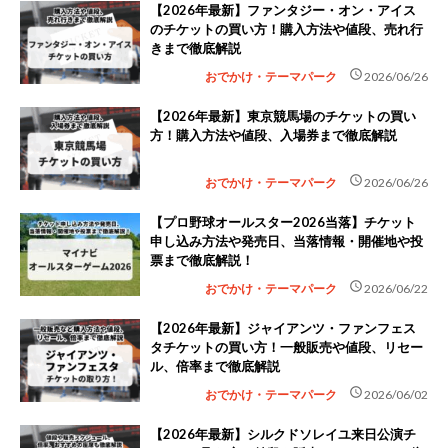
【2026年最新】ファンタジー・オン・アイス
のチケットの買い方！購入方法や値段、売れ行
きまで徹底解説
schedule
おでかけ・テーマパーク
2026/06/26
【2026年最新】東京競馬場のチケットの買い
方！購入方法や値段、入場券まで徹底解説
schedule
おでかけ・テーマパーク
2026/06/26
【プロ野球オールスター2026当落】チケット
申し込み方法や発売日、当落情報・開催地や投
票まで徹底解説！
schedule
おでかけ・テーマパーク
2026/06/22
【2026年最新】ジャイアンツ・ファンフェス
タチケットの買い方！一般販売や値段、リセー
ル、倍率まで徹底解説
schedule
おでかけ・テーマパーク
2026/06/02
【2026年最新】シルクドソレイユ来日公演チ