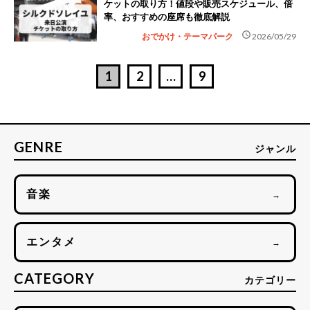
ケットの取り方！値段や販売スケジュール、倍
率、おすすめの座席も徹底解説
schedule
おでかけ・テーマパーク
2026/05/29
1
2
…
9
GENRE
ジャンル
音楽
→
エンタメ
→
CATEGORY
カテゴリー