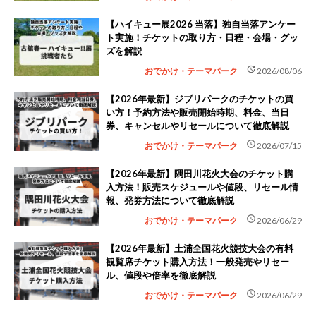
【ハイキュー展2026 当落】独自当落アンケー
ト実施！チケットの取り方・日程・会場・グッ
ズを解説
update
おでかけ・テーマパーク
2026/08/06
【2026年最新】ジブリパークのチケットの買
い方！予約方法や販売開始時期、料金、当日
券、キャンセルやリセールについて徹底解説
schedule
おでかけ・テーマパーク
2026/07/15
【2026年最新】隅田川花火大会のチケット購
入方法！販売スケジュールや値段、リセール情
報、発券方法について徹底解説
schedule
おでかけ・テーマパーク
2026/06/29
【2026年最新】土浦全国花火競技大会の有料
観覧席チケット購入方法！一般発売やリセー
ル、値段や倍率を徹底解説
schedule
おでかけ・テーマパーク
2026/06/29