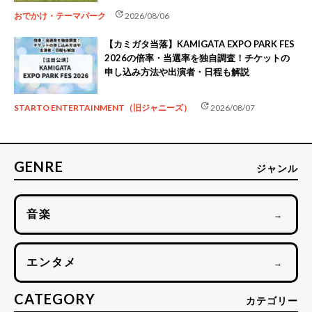
update
おでかけ・テーマパーク
2026/08/06
【カミガタ当落】KAMIGATA EXPO PARK FES
2026の倍率・当選率を独自調査！チケットの
申し込み方法や出演者・日程も解説
update
STARTO ENTERTAINMENT（旧ジャニーズ）
2026/08/07
GENRE
ジャンル
音楽
→
エンタメ
→
CATEGORY
カテゴリー