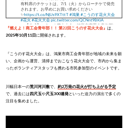
有料席のチケットは、7/1（火）からローチケで発売
されます。お早めにお買い求めください
✨
https://t.co/NjUs9XTttT
#鴻巣
#こうのす花火大会
#花火
#花火大会
pic.twitter.com/QCNnt9BKiA
— 【公式】こうのす花火大会（鴻巣市商工会青年部）
『燃えよ！商工会青年部！！ 第22回こうのす花火大会』
は、
(@kounosuhanabi)
June 16, 2025
2025年10月11日
に開催されます。
『こうのす花火大会』は、鴻巣市商工会青年部が地域の未来を願
い、企画から運営、清掃までおこなう花火大会で、市内から集ま
ったボランティアスタッフも携わる市民参加型のイベントです。
川幅日本一の
荒川河川敷
で、
約2万発の花火が打ち上がる予定
で、過去には
四尺玉
や
尺玉300連発
といった迫力の演出で多くの
注目を集めました。