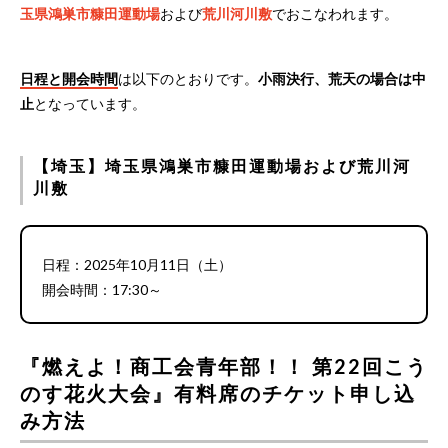
玉県鴻巣市糠田運動場
および
荒川河川敷
でおこなわれます。
日程と開会時間
は以下のとおりです。
小雨決行、荒天の場合は中
止
となっています。
【埼玉】埼玉県鴻巣市糠田運動場および荒川河
川敷
日程：2025年10月11日（土）
開会時間：17:30～
『燃えよ！商工会青年部！！ 第22回こう
のす花火大会』有料席のチケット申し込
み方法