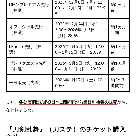
2025年12月8日（月）12:
DMMプレミアム先行
約2ヵ月
00 ～ 12月15日（月）23:5
（抽選）
前
9
2025年12月24日（水）1
オフィシャル先行
約1ヵ月
2:00〜2026年1月5日
（抽選）
半前
（月）23:59
LEncore先行（抽
2026年1月6日（火）12:0
約1ヵ月
選）
0～1月11日（日）23:59
前
プレリクエスト先行
2026年1月6日（火）12:0
約1ヵ月
（抽選）
0～1月11日（日）23:59
前
2026年1月17日（土）10:
約2〜3
一般販売（先着）
00〜
週間前
また、
各公演初日の約3日〜1週間前から当日引換券の販売
がおこ
なわれました。
『刀剣乱舞』（刀ステ）のチケット購入