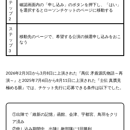
テ
確認画面内の「申し込み」のボタンを押下し、「はい」
ッ
を選択するとローソンチケットのページに移動する
プ
2
ス
テ
移動先のページで、希望する公演の抽選申し込みをおこ
ッ
なう
プ
3
2026年2月3日から3月8日に上演された『禺伝 矛盾源氏物語～再
演～』と2025年7月6日から8月11日に上演された『士伝 真贋見
極める眼』では、チケット先行に応募できる条件は以下でした。
①出陣で「維新の記憶」函館、会津、宇都宮、鳥羽をクリ
ア済み
②申し込み期間中、出陣し敵部隊に1回勝利