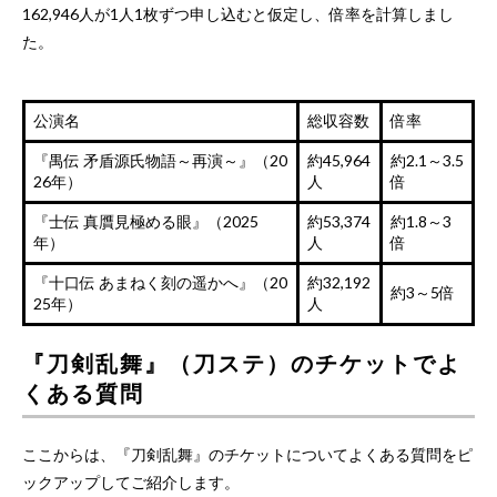
162,946人が1人1枚ずつ申し込むと仮定し、倍率を計算しまし
た。
公演名
総収容数
倍率
『禺伝 矛盾源氏物語～再演～』（20
約45,964
約2.1～3.5
26年）
人
倍
『士伝 真贋見極める眼』（2025
約53,374
約1.8～3
年）
人
倍
『十口伝 あまねく刻の遥かへ』（20
約32,192
約3～5倍
25年）
人
『刀剣乱舞』（刀ステ）のチケットでよ
くある質問
ここからは、『刀剣乱舞』のチケットについてよくある質問をピ
ックアップしてご紹介します。