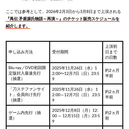
大阪➤2.20(金)～2.23(月・祝)
オリックス劇場
ここでは参考として、2026年2月3日から3月8日まで上演される
福岡➤3.6(金)～3.8(日)
福岡サンパレス ホテル＆ホール…
『禺伝 矛盾源氏物語～再演～』のチケット販売スケジュールを
pic.twitter.com/Ztx57mb41W
紹介します。
— 舞台『刀剣乱舞』公式 (@stage_touken)
November
26, 2025
上演初
申し込み方法
受付期間
日まで
の日数
Blu-ray／DVD初回限
2025年11月26日（水）1
約2ヵ月
定版封入最速先行
2:00〜12月7日（日）23:5
半前
（抽選）
9
「刀ステファンサイ
2025年11月26日（水） 1
約2ヵ月
ト」会員向け先行
2:00～12月7日（日） 23:5
半前
（抽選）
9
2025年12月8日（月）12:
ゲーム内先行（抽
約2ヵ月
00 ～ 12月15日（月）23:5
選）
前
9