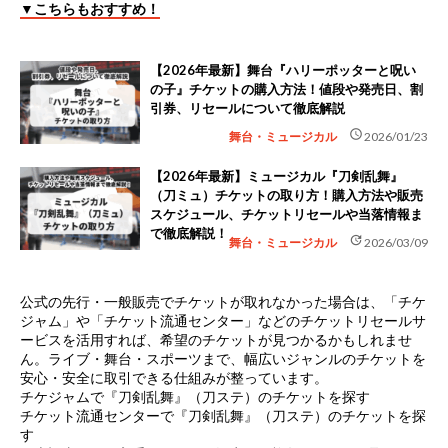
▼こちらもおすすめ！
【2026年最新】舞台『ハリーポッターと呪い
の子』チケットの購入方法！値段や発売日、割
引券、リセールについて徹底解説
schedule
舞台・ミュージカル
2026/01/23
【2026年最新】ミュージカル『刀剣乱舞』
（刀ミュ）チケットの取り方！購入方法や販売
スケジュール、チケットリセールや当落情報ま
で徹底解説！
update
舞台・ミュージカル
2026/03/09
公式の先行・一般販売でチケットが取れなかった場合は、
「チケ
ジャム」や「チケット流通センター」などのチケットリセールサ
ービス
を活用すれば、希望のチケットが見つかるかもしれませ
ん。ライブ・舞台・スポーツまで、幅広いジャンルのチケットを
安心・安全に取引できる仕組みが整っています。
チケジャムで『刀剣乱舞』（刀ステ）のチケットを探す
チケット流通センターで『刀剣乱舞』（刀ステ）のチケットを探
す