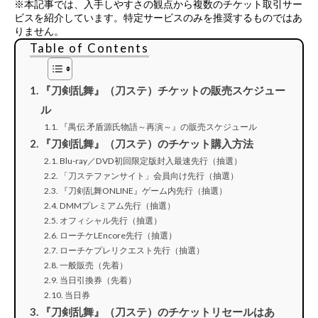
※本記事では、入手しやすさの観点から複数のチケット取引サー
ビスを紹介しています。特定サービスのみを推奨するものではあ
りません。
Table of Contents
『刀剣乱舞』（刀ステ）チケットの販売スケジュー
ル
『禺伝 矛盾源氏物語～再演～』の販売スケジュール
『刀剣乱舞』（刀ステ）のチケット購入方法
Blu-ray／DVD初回限定版封入最速先行（抽選）
「刀ステファンサイト」会員向け先行（抽選）
『刀剣乱舞ONLINE』ゲーム内先行（抽選）
DMMプレミアム先行（抽選）
オフィシャル先行（抽選）
ローチケLEncore先行（抽選）
ローチケプレリクエスト先行（抽選）
一般販売（先着）
当日引換券（先着）
当日券
『刀剣乱舞』（刀ステ）のチケットリセールはあ