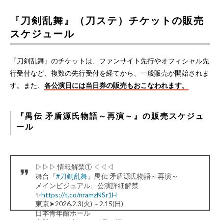
『刀剣乱舞』（刀ステ）チケットの販売
スケジュール
『刀剣乱舞』のチケットは、ファンサイト先行やオフィシャル先
行受付など、複数の先行受付を経てから、一般販売が開始されま
す。また、
各公演日には当日券の販売もおこなわれます。
『禺伝 矛盾源氏物語～再演～』の販売スケジュ
ール
▷▷▷ 情報解禁① ◁◁◁
舞台『
#刀剣乱舞
』禺伝 矛盾源氏物語～再演～
メインビジュアル、公演詳細解禁
✨
https://t.co/nramzNSr1H
東京➤2026.2.3(火)～2.15(日)
日本青年館ホール