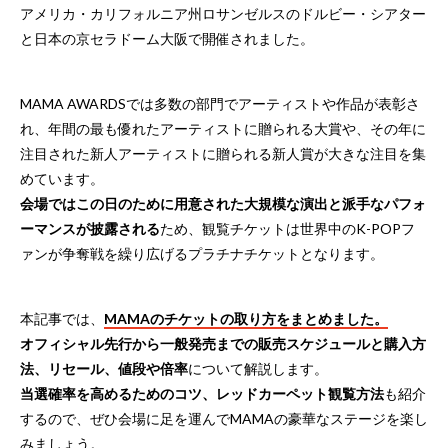
アメリカ・カリフォルニア州ロサンゼルスのドルビー・シアター
と日本の京セラドーム大阪で開催されました。
MAMA AWARDSでは多数の部門でアーティストや作品が表彰さ
れ、年間の最も優れたアーティストに贈られる大賞や、その年に
注目された新人アーティストに贈られる新人賞が大きな注目を集
めています。
会場ではこの日のために用意された大規模な演出と派手なパフォ
ーマンスが披露される
ため、観覧チケットは世界中のK-POPフ
ァンが争奪戦を繰り広げるプラチナチケットとなります。
本記事では、
MAMAのチケットの取り方をまとめました。
オフィシャル先行から一般発売までの販売スケジュールと購入方
法、リセール、値段や倍率
について解説します。
当選確率を高めるためのコツ、レッドカーペット観覧方法
も紹介
するので、ぜひ会場に足を運んでMAMAの豪華なステージを楽し
みましょう。