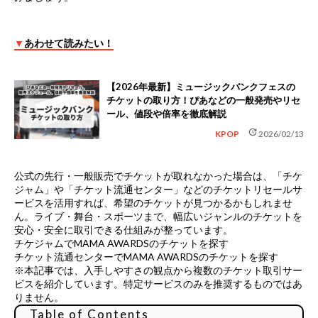
▼
あわせて読みたい！
【2026年最新】ミュージックバンクフェスの
チケットの取り方！ぴあなどの一般発売やリセ
ール、値段や倍率を徹底解説
update
KPOP
2026/02/13
公式の先行・一般販売でチケットが取れなかった場合は、
「チケ
ジャム」や「チケット流通センター」などのチケットリセールサ
ービス
を活用すれば、希望のチケットが見つかるかもしれませ
ん。ライブ・舞台・スポーツまで、幅広いジャンルのチケットを
安心・安全に取引できる仕組みが整っています。
チケジャムでMAMA AWARDSのチケットを探す
チケット流通センターでMAMA AWARDSのチケットを探す
※本記事では、入手しやすさの観点から複数のチケット取引サー
ビスを紹介しています。特定サービスのみを推奨するものではあ
りません。
Table of Contents