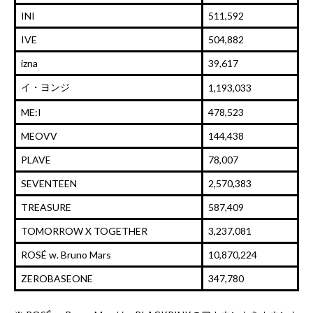
INI
511,592
IVE
504,882
izna
39,617
イ・ヨンジ
1,193,033
ME:I
478,523
MEOVV
144,438
PLAVE
78,007
SEVENTEEN
2,570,383
TREASURE
587,409
TOMORROW X TOGETHER
3,237,081
ROSÉ w. Bruno Mars
10,870,224
ZEROBASEONE
347,780