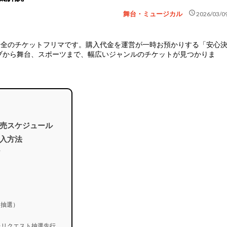
schedule
舞台・ミュージカル
2026/03/0
安全のチケットフリマ
です。購入代金を運営が一時お預かりする「安心
ブから舞台、スポーツまで、幅広いジャンルのチケットが見つかりま
売スケジュール
入方法
行
）
）
（抽選）
 プレリクエスト抽選先行