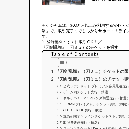
チケジャムは、
300万人以上が利用する安心・
済」で、取引完了までしっかりサポート！ライ
す。
＼ 登録無料・すぐに取引OK！ ／
『刀剣乱舞』（刀ミュ）のチケットを探す
Table of Contents
『刀剣乱舞』（刀ミュ）チケットの販
『刀剣乱舞』（刀ミュ）のチケット購
公式ファンサイト プレミアム会員最速先
ゲーム内チケット先行（抽選）
ネルケハ！・2.5フレンズ共通先行（抽選
「DMMプレミアム」チケット先行（抽選
CLUB EUCLID先行（抽選）
読売新聞オンライン チケットストア先行
出演者共通先行（抽選）
ローソンチケット LEncore抽選先行 ＆