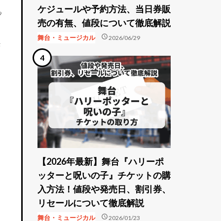
ケジュールや予約方法、当日券販
9
売の有無、値段について徹底解説
schedule
舞台・ミュージカル
2026/06/29
決
【2026年最新】舞台『ハリーポ
ッターと呪いの子』チケットの購
入方法！値段や発売日、割引券、
リセールについて徹底解説
schedule
舞台・ミュージカル
2026/01/23