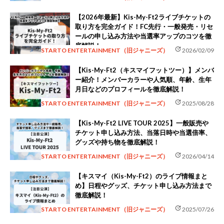
【2026年最新】Kis-My-Ft2ライブチケットの
取り方を完全ガイド！FC先行・一般発売・リセ
ールの申し込み方法や当選率アップのコツを徹
底解説！
update
STARTO ENTERTAINMENT（旧ジャニーズ）
2026/02/09
【Kis-My-Ft2（キスマイフットツー）】メンバ
ー紹介！メンバーカラーや人気順、年齢、生年
月日などのプロフィールを徹底解説！
update
STARTO ENTERTAINMENT（旧ジャニーズ）
2025/08/28
【Kis-My-Ft2 LIVE TOUR 2025】一般販売や
チケット申し込み方法、当落日時や当選倍率、
グッズや持ち物を徹底解説！
update
STARTO ENTERTAINMENT（旧ジャニーズ）
2026/04/14
【キスマイ（Kis-My-Ft2）のライブ情報まと
め】日程やグッズ、チケット申し込み方法まで
徹底解説！
update
STARTO ENTERTAINMENT（旧ジャニーズ）
2025/07/26