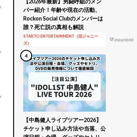
【2026年最新】男闘呼組のメン
8
バー紹介！年齢や現在の活動、
Rockon Social Clubのメンバーは
誰？死亡説の真相も解説
STARTO ENTERTAINMENT（旧ジャニー
update
2026/03/03
ズ）
6
9
【中島健人ライブツアー2026】
チケット申し込み方法や当落、公
演日程・会場、グッズやセトリ、