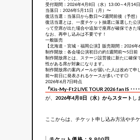
受付期間：2026年4月8日（水）13:00～4月14日
当落日：2026年5月11日（月）〜
復活当選：当落日から数日〜2週間前後（予想）
復活当選とは、一度チケット抽選に落選した公
って空席が出た場合や追加で座席が確保できた
なお、再申し込みは不要です！
一般販売
【北海道・宮城・福岡公演】販売期間：2026年6月
制作開放：各会場公演初日の約1週間前〜5日前
制作開放席とは、ステージ設営後に新たに確保
性がある席が対象になります。
制作開放席の案内メールが届いた人は改めて申
前〜前日に発表されるケースが多いです◎
2026年6月7日時点
『Kis-My-Ft2 LIVE TOUR 2026 fan IS
が、
2026年4月8日（水）からスタート
し
ここからは、チケット申し込み方法やチ
チケット価格：9,800円